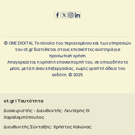
© ONE DIGITAL Το σύνολο του περιεχομένου και των υπηρεσιών
του ot.gr διατίθεται στους επισκέπτες αυστηρά για
προσωπική χρήση.
Απαγορεύεται η χρήση ή επανεκπομπή του, σε οποιοδήποτε
μέσο, μετά ή άνευ επεξεργασίας, χωρίς γραπτή άδεια του
εκδότη. © 2025
ot.gr | Ταυτότητα
Διαχειριστής - Διευθυντής: Λευτέρης Θ.
Χαραλαμπόπουλος
Διευθυντής Σύνταξης: Χρήστος Κολώνας