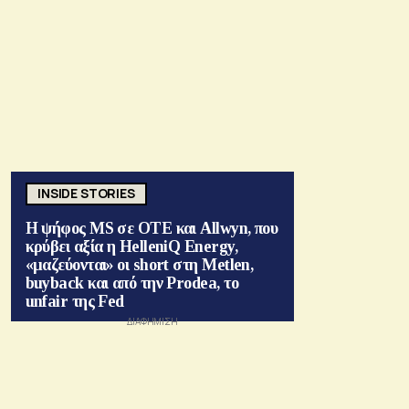
INSIDE STORIES
Η ψήφος MS σε ΟΤΕ και Allwyn, που
κρύβει αξία η HelleniQ Energy,
«μαζεύονται» οι short στη Metlen,
buyback και από την Prodea, το
unfair της Fed