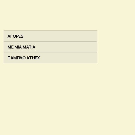
ΑΓΟΡΕΣ
ΜΕ ΜΙΑ ΜΑΤΙΑ
ΤΑΜΠΛΟ ATHEX