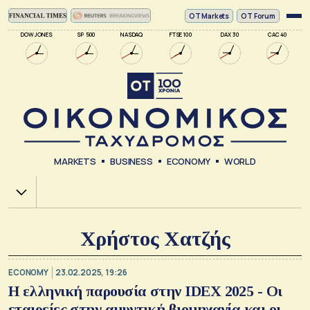
ΟΤ Markets
OT Forum
DOW JONES
SP 500
NASDAQ
FTSE 100
DAX 30
CAC 40
MARKETS
BUSINESS
ECONOMY
WORLD
Χ.Α.
Χρήστος Χατζής
ECONOMY
23.02.2025, 19:26
Η ελληνική παρουσία στην IDEX 2025 - Οι
εταιρείες στην αμυντική βιομηχανία και οι