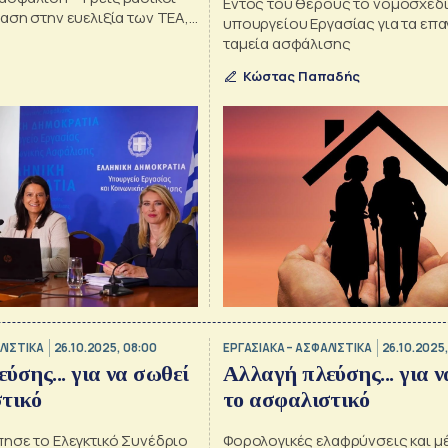
Εντός του θέρους το νομοσχέδ
αση στην ευελιξία των ΤΕΑ,
υπουργείου Εργασίας για τα επα
κίνητρα και τη φορητότητα
ταμεία ασφάλισης
Κώστας Παπαδής
ΛΙΣΤΙΚΑ
26.10.2025, 08:00
ΕΡΓΑΣΙΑΚΑ – ΑΣΦΑΛΙΣΤΙΚΑ
26.10.2025
ύσης... για να σωθεί
Αλλαγή πλεύσης... για ν
τικό
το ασφαλιστικό
πησε το Ελεγκτικό Συνέδριο
Φορολογικές ελαφρύνσεις και μ