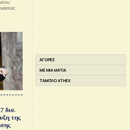
 νέου
ργασίας
ΑΓΟΡΕΣ
ΜΕ ΜΙΑ ΜΑΤΙΑ
ΤΑΜΠΛΟ ATHEX
7 δισ.
υξη της
ισης