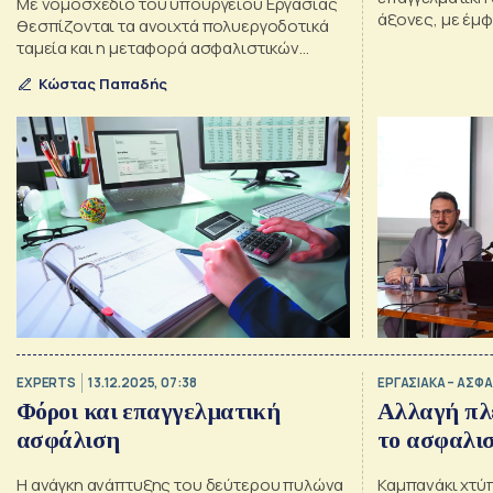
Με νομοσχέδιο του υπουργείου Εργασίας
άξονες, με έμφ
θεσπίζονται τα ανοιχτά πολυεργοδοτικά
τα φορολογικά 
ταμεία και η μεταφορά ασφαλιστικών
δικαιωμάτων
δικαιωμάτων
Κώστας Παπαδής
EXPERTS
13.12.2025, 07:38
ΕΡΓΑΣΙΑΚΑ – ΑΣΦΑ
Φόροι και επαγγελματική
Αλλαγή πλε
ασφάλιση
το ασφαλισ
Η ανάγκη ανάπτυξης του δεύτερου πυλώνα
Καμπανάκι χτύ