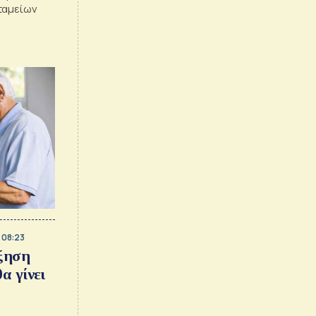
ταμείων
 08:23
ξηση
α γίνει