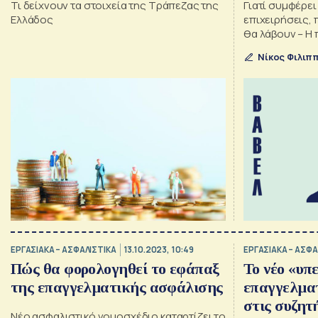
Τι δείχνουν τα στοιχεία της Τράπεζας της
Γιατί συμφέρει
Ελλάδος
επιχειρήσεις,
θα λάβουν – Η
«μαμούθ» του 
Νίκος Φιλιπ
ΕΡΓΑΣΙΑΚΑ – ΑΣΦΑΛΙΣΤΙΚΑ
13.10.2023, 10:49
ΕΡΓΑΣΙΑΚΑ – ΑΣΦΑ
Πώς θα φορολογηθεί το εφάπαξ
Το νέο «υπ
της επαγγελματικής ασφάλισης
επαγγελμα
στις συζητ
Νέο ασφαλιστικό νομοσχέδιο καταρτίζει το