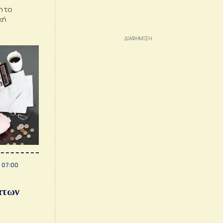
η το
κή
, 07:00
άτων