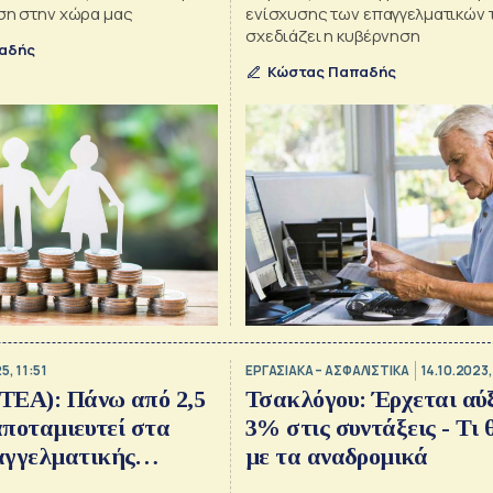
ιση στην χώρα μας
ενίσχυσης των επαγγελματικών 
σχεδιάζει η κυβέρνηση
αδής
Κώστας Παπαδής
5, 11:51
ΕΡΓΑΣΙΑΚΑ – ΑΣΦΑΛΙΣΤΙΚΑ
14.10.2023,
(ΤΕΑ): Πάνω από 2,5
Τσακλόγου: Έρχεται αύ
 αποταμιευτεί στα
3% στις συντάξεις - Τι θ
αγγελματικής
με τα αναδρομικά
ς