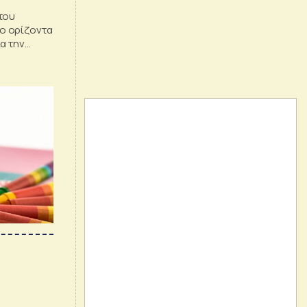
του
ο ορίζοντα
α την
λέτη του