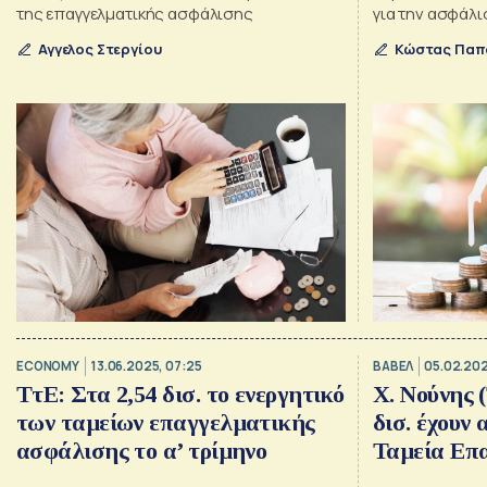
της επαγγελματικής ασφάλισης
για την ασφάλ
Αγγελος Στεργίου
Κώστας Παπ
ECONOMY
13.06.2025, 07:25
ΒΑΒΕΛ
05.02.202
ΤτΕ: Στα 2,54 δισ. το ενεργητικό
Χ. Νούνης 
των ταμείων επαγγελματικής
δισ. έχουν
ασφάλισης το α’ τρίμηνο
Ταμεία Επ
Ασφάλιση