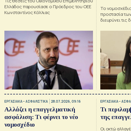
Τις θέσεις του Οικονομικού Επιμελητηρίου
Ελλάδος παρουσίασε ο Πρόεδρος του ΟΕΕ
Το νομοσχέδιο
Κωνσταντίνος Κόλλιας
προστασία των
διευρύνει τις 
υφιστάμενου πλ
Κεραμέως
ΕΡΓΑΣΙΑΚΑ – ΑΣΦΑΛΙΣΤΙΚΑ
28.07.2026, 09:16
ΕΡΓΑΣΙΑΚΑ – ΑΣΦΑ
Αλλάζει η επαγγελματική
Τι περιλαμ
ασφάλιση: Τι φέρνει το νέο
της επαγγ
νομοσχέδιο
Οι οκτώ αλλαγέ