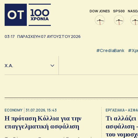
DOW JONES
SP 500
NASD
03:17
ΠΑΡΑΣΚΕΥΗ
07
ΑΥΓΟΥΣΤΟΥ
2026
#CrediaBank
#Χρ
Χ.Α.
ECONOMY
31.07.2026, 15:43
ΕΡΓΑΣΙΑΚΑ – ΑΣΦΑ
Η πρόταση Κόλλια για την
Τι αλλάζει
επαγγελματική ασφάλιση
ασφάλιση -
του νομοσχ