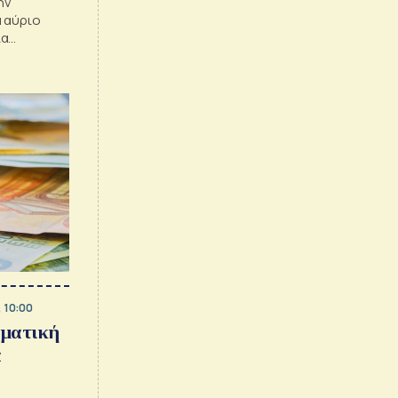
ην
ά αύριο
ια
, 10:00
λματική
α