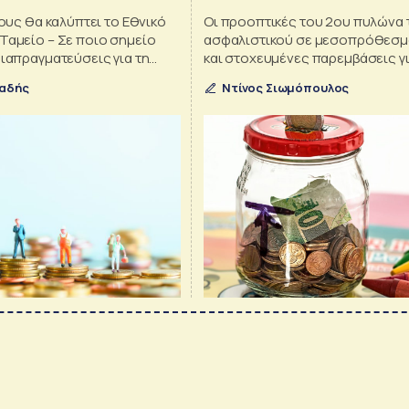
ιους θα καλύπτει το Εθνικό
Οι προοπτικές του 2ου πυλώνα 
Ταμείο – Σε ποιο σημείο
ασφαλιστικού σε μεσοπρόθεσμ
διαπραγματεύσεις για τη
και στοχευμένες παρεμβάσεις γι
υ
ενίσχυσή του αναλύονται στη με
αδής
Ντίνος Σιωμόπουλος
ΙΟΒΕ