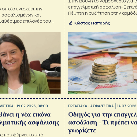
Στην Βουλή το νομοσχέδιο για τ
επαγγελματική ασφάλιση- Ξεκιν
 οποίο ενισχύει την
Πέμπτη η συζήτηση στην αρμόδ
 ασφαλισμένων και
επιτροπή
διαθέσιμες επιλογές του
Κώστας Παπαδής
αισίου, κατά την Ν.
ΛΙΣΤΙΚΑ
19.07.2026, 08:00
ΕΡΓΑΣΙΑΚΑ – ΑΣΦΑΛΙΣΤΙΚΑ
14.07.2026
βάνει η νέα εικόνα
Οδηγός για την επαγγε
ελματικής ασφάλισης
ασφάλιση - Τι πρέπει ν
γνωρίζετε
ς που φέρνει το υπό