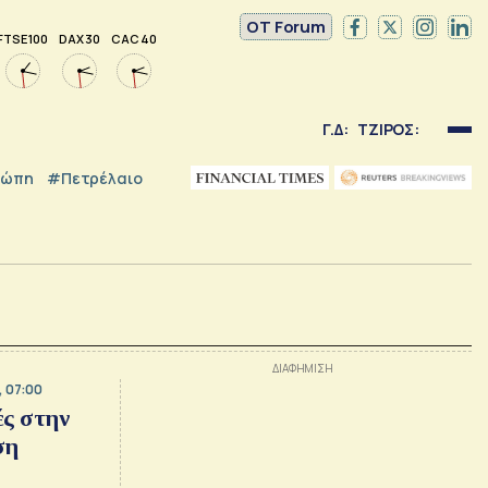
OT Forum
FTSE 100
DAX 30
CAC 40
Γ.Δ:
ΤΖΙΡΟΣ:
ρώπη
#Πετρέλαιο
, 07:00
ές στην
ση