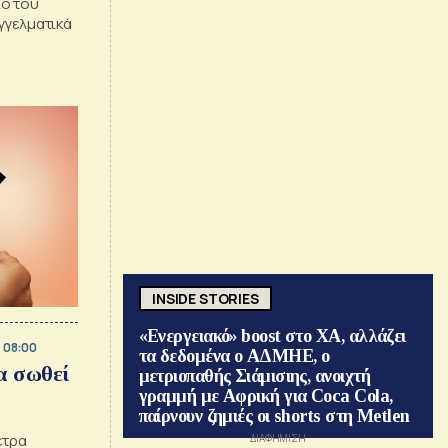
ιο του
γγελματικά
INSIDE STORIES
«Ενεργειακό» boost στο ΧΑ, αλλάζει
, 08:00
τα δεδομένα ο ΑΔΜΗΕ, ο
α σωθεί
μετριοπαθής Σιάμισιης, ανοιχτή
γραμμή με Αφρική για Coca Cola,
παίρνουν ζημιές οι shorts στη Metlen
έτρα