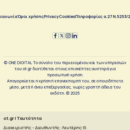
κοινωνία
Όροι χρήσης
Privacy
Cookies
Πληροφορίες α.27 Ν.5253/
© ONE DIGITAL Το σύνολο του περιεχομένου και των υπηρεσιών
του ot.gr διατίθεται στους επισκέπτες αυστηρά για
προσωπική χρήση.
Απαγορεύεται η χρήση ή επανεκπομπή του, σε οποιοδήποτε
μέσο, μετά ή άνευ επεξεργασίας, χωρίς γραπτή άδεια του
εκδότη. © 2025
ot.gr | Ταυτότητα
Διαχειριστής - Διευθυντής: Λευτέρης Θ.