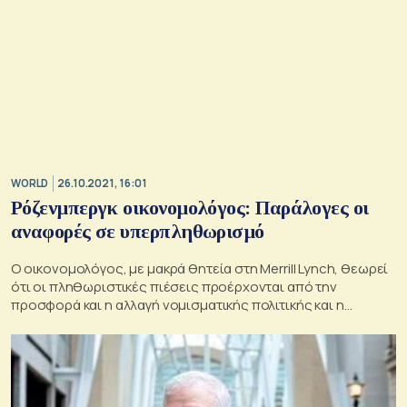
WORLD
26.10.2021, 16:01
Ρόζενμπεργκ οικονομολόγος: Παράλογες οι
αναφορές σε υπερπληθωρισμό
Ο οικονομολόγος, με μακρά θητεία στη Merrill Lynch, θεωρεί
ότι οι πληθωριστικές πιέσεις προέρχονται από την
προσφορά και η αλλαγή νομισματικής πολιτικής και η
διόρθωση στην αγορά ακινήτων και μετοχών θα έχει ως
επίπτωση τον αποπληθωρισμό