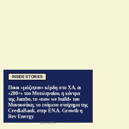
INSIDE STORIES
Ποιοι «μάζεψαν» κέρδη στο ΧΑ, οι
«200+» του Μυτιληναίου, η κόντρα
της Jumbo, το «now we build» του
Μανουσάκη, το επόμενο στοίχημα της
CrediaBank, στην ΕΝ.Α. Growth η
Rev Energy