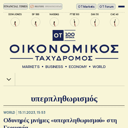
ΟΤ Markets
OT Forum
DOW JONES
SP 500
NASDAQ
FTSE 100
DAX 30
CAC 40
MARKETS
BUSINESS
ECONOMY
WORLD
Χ.Α.
υπερπληθωρισμός
WORLD
15.11.2023, 15:53
Οδυνηρές μνήμες «υπερπληθωρισμού» στη
Γερμανία