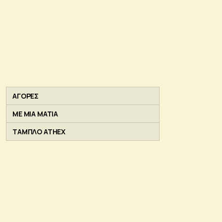
ΑΓΟΡΕΣ
ΜΕ ΜΙΑ ΜΑΤΙΑ
ΤΑΜΠΛΟ ATHEX