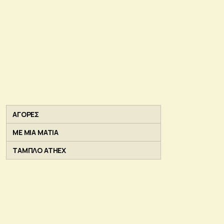
ΑΓΟΡΕΣ
ΜΕ ΜΙΑ ΜΑΤΙΑ
ΤΑΜΠΛΟ ATHEX