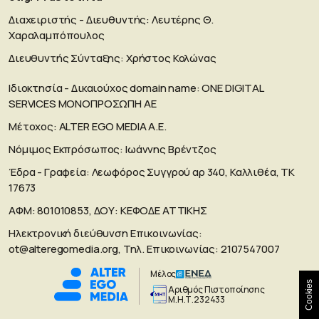
Διαχειριστής - Διευθυντής: Λευτέρης Θ.
Χαραλαμπόπουλος
Διευθυντής Σύνταξης: Χρήστος Κολώνας
Ιδιοκτησία - Δικαιούχος domain name: ΟΝΕ DIGITAL
SERVICES MONOΠΡΟΣΩΠΗ ΑΕ
Μέτοχος: ALTER EGO MEDIA A.E.
Νόμιμος Εκπρόσωπος: Ιωάννης Βρέντζος
Έδρα - Γραφεία: Λεωφόρος Συγγρού αρ 340, Καλλιθέα, ΤΚ
17673
ΑΦΜ: 801010853, ΔΟΥ: ΚΕΦΟΔΕ ΑΤΤΙΚΗΣ
Ηλεκτρονική διεύθυνση Επικοινωνίας:
ot@alteregomedia.org
, Τηλ. Επικοινωνίας: 2107547007
Μέλος
Cookies
Aριθμός Πιστοποίησης
Μ.Η.Τ.232433