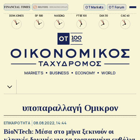
ΟΤ Markets
OT Forum
DOW JONES
SP 500
NASDAQ
FTSE 100
DAX 30
CAC 40
MARKETS
BUSINESS
ECONOMY
WORLD
Χ.Α.
υποπαραλλαγή Ομικρον
ΕΠΙΚΑΙΡΟΤΗΤΑ
08.08.2022, 14:44
BioNTech: Μέσα στο μήνα ξεκινούν οι
κλινικές δοκιμές για τα τροποιημένα εμβόλια