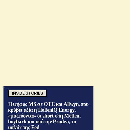
INSIDE STORIES
Η ψήφος MS σε ΟΤΕ και Allwyn, που
κρύβει αξία η HelleniQ Energy,
«μαζεύονται» οι short στη Metlen,
buyback και από την Prodea, το
unfair της Fed