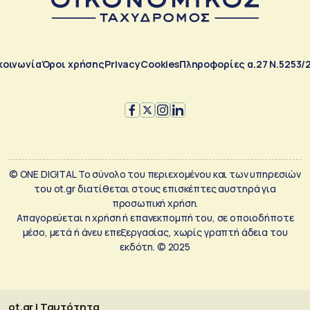
κοινωνία
Όροι χρήσης
Privacy
Cookies
Πληροφορίες α.27 Ν.5253/
© ONE DIGITAL Το σύνολο του περιεχομένου και των υπηρεσιών
του ot.gr διατίθεται στους επισκέπτες αυστηρά για
προσωπική χρήση.
Απαγορεύεται η χρήση ή επανεκπομπή του, σε οποιοδήποτε
μέσο, μετά ή άνευ επεξεργασίας, χωρίς γραπτή άδεια του
εκδότη. © 2025
ot.gr | Ταυτότητα