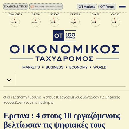
ΟΤ Markets
OT Forum
DOW JONES
SP 500
NASDAQ
FTSE 100
DAX 30
CAC 40
MARKETS
BUSINESS
ECONOMY
WORLD
Χ.Α.
ot.gr
/
Economy
/
Ερευνα : 4 στους 10 εργαζόμενους βελτίωσαν τις ψηφιακές
τους δεξιότητες στην πανδημία
Ερευνα : 4 στους 10 εργαζόμενους
βελτίωσαν τις ψηφιακές τους