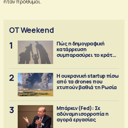
ήταν πρόθυμοι.
OT Weekend
1
Πώς η δημογραφική
κατάρρευση
συμπαρασύρει το κράτος
πρόνοιας
2
Η ουκρανική startup πίσω
από τα drones που
χτυπούν βαθιά τη Ρωσία
3
Μπάρκιν (Fed): Σε
αδύναμη ισορροπία η
αγορά εργασίας