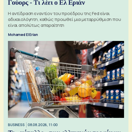
Γούορς - Τι λέει ο Ελ Εριάν
Η αντίδραση εναντίον του προέδρου της Fed είναι
αδικαιολόγητη, καθώς προωθεί μια μεταρρύθμιση που
είναι απολύτως απαραίτητη
Mohamed El Erian
BUSINESS
08.08.2026, 11:00