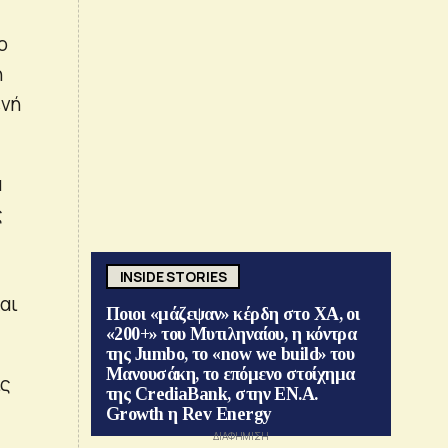
ο
η
ενή
α
ς
INSIDE STORIES
αι
Ποιοι «μάζεψαν» κέρδη στο ΧΑ, οι
«200+» του Μυτιληναίου, η κόντρα
της Jumbo, το «now we build» του
Μανουσάκη, το επόμενο στοίχημα
ις
της CrediaBank, στην ΕΝ.Α.
Growth η Rev Energy