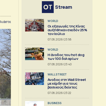
Stream
WORLD
λιάστε
Οι εξαγωγές της Κίνας
αυξήθηκαν σχεδόν 25%
τον Ιούλιο
07.08.2026 | 23:58
WORLD
Η άνοδος του hot dog
των 100 δολαρίων
07.08.2026 | 23:40
WALL STREET
Ανοδος στη Wall Street
με κέρδη για τους
βασικούς δείκτες
07.08.2026 | 23:22
BUSINESS