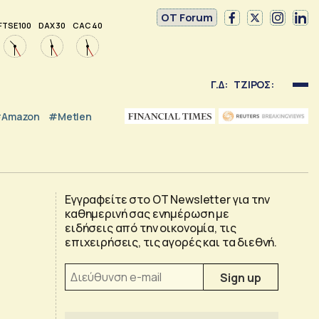
OT Forum
FTSE 100
DAX 30
CAC 40
Γ.Δ:
ΤΖΙΡΟΣ:
Amazon
#Metlen
Εγγραφείτε στο OT Newsletter για την
καθημερινή σας ενημέρωση με
ειδήσεις από την οικονομία, τις
επιχειρήσεις, τις αγορές και τα διεθνή.