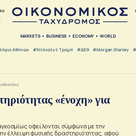
AQ
MARKETS
BUSINESS
ECONOMY
WORLD
τήριο Αθηνών
#Ντόναλντ Τραμπ
#ΔΕΘ
#Morgan Stanley
#
ια θανάτους
τηριότητας «ένοχη» για
αγκοσμίως οφείλονται σύμφωνα με την
στην έλλειψη φυσικής δραστηριότητας, αφού