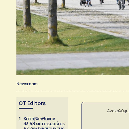
Newsroom
OT Editors
Ανακαλύψτ
1
Καταβλήθηκαν
33,58 εκατ. ευρώ σε
67.746 δικαιούχους