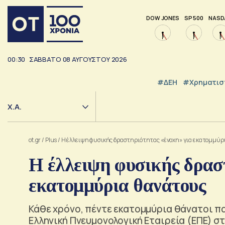
DOW JONES
SP 500
NASD
00:30
ΣΑΒΒΑΤΟ
08
ΑΥΓΟΥΣΤΟΥ
2026
#ΔΕΗ
#Χρηματισ
Χ.Α.
ot.gr
/
Plus
/
Η έλλειψη φυσικής δραστηριότητας «ένοχη» για εκατομμύρ
Η έλλειψη φυσικής δρασ
εκατομμύρια θανάτους
Κάθε χρόνο, πέντε εκατομμύρια θάνατοι π
Ελληνική Πνευμονολογική Εταιρεία (ΕΠΕ) 