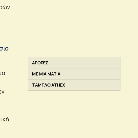
ερών
σιο
ΑΓΟΡΕΣ
τα
ΜΕ ΜΙΑ ΜΑΤΙΑ
ΤΑΜΠΛΟ ATHEX
ών
ι
ική