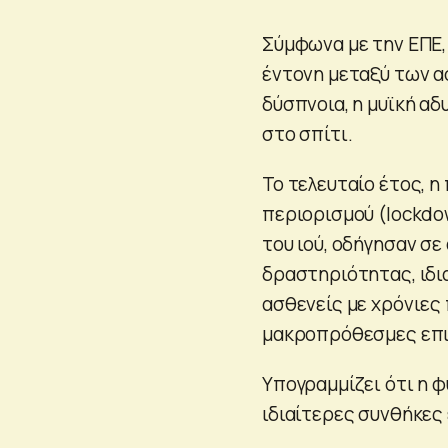
Σύμφωνα με την ΕΠΕ,
έντονη μεταξύ των α
δύσπνοια, η μυϊκή αδ
στο σπίτι.
Το τελευταίο έτος, η
περιορισμού (lockdo
του ιού, οδήγησαν σ
δραστηριότητας, ιδι
ασθενείς με χρόνιες
μακροπρόθεσμες επιπ
Υπογραμμίζει ότι η 
ιδιαίτερες συνθήκες 