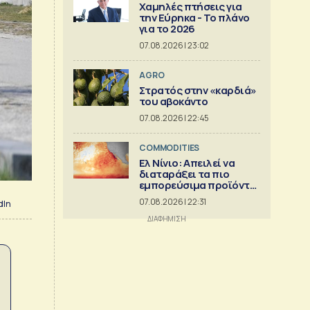
Χαμηλές πτήσεις για
την Εύρηκα - Το πλάνο
για το 2026
07.08.2026 | 23:02
AGRO
Στρατός στην «καρδιά»
του αβοκάντο
07.08.2026 | 22:45
COMMODITIES
Ελ Νίνιο: Απειλεί να
διαταράξει τα πιο
εμπορεύσιμα προϊόντα
στον κόσμο
07.08.2026 | 22:31
dIn