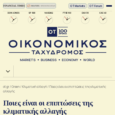
ΟΤ Markets
OT Forum
DOW JONES
SP 500
NASDAQ
FTSE 100
DAX 30
CAC 40
MARKETS
BUSINESS
ECONOMY
WORLD
Χ.Α.
ot.gr
/
Green
/
Κλιματική αλλαγή
/
Ποιες είναι οι επιπτώσεις της κλιματικής
αλλαγής
Ποιες είναι οι επιπτώσεις της
κλιματικής αλλαγής