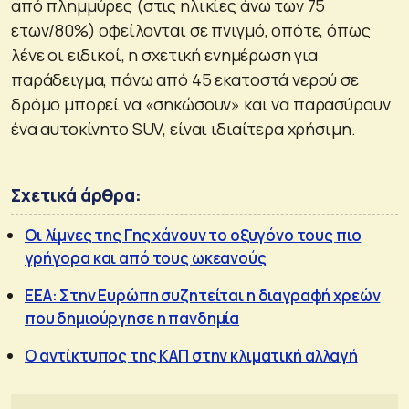
από πλημμύρες (στις ηλικίες άνω των 75
ετων/80%) οφείλονται σε πνιγμό, οπότε, όπως
λένε οι ειδικοί, η σχετική ενημέρωση για
παράδειγμα, πάνω από 45 εκατοστά νερού σε
δρόμο μπορεί να «σηκώσουν» και να παρασύρουν
ένα αυτοκίνητο SUV, είναι ιδιαίτερα χρήσιμη.
Σχετικά άρθρα:
Οι λίμνες της Γης χάνουν το οξυγόνο τους πιο
γρήγορα και από τους ωκεανούς
ΕΕΑ: Στην Ευρώπη συζητείται η διαγραφή χρεών
που δημιούργησε η πανδημία
Ο αντίκτυπος της ΚΑΠ στην κλιματική αλλαγή