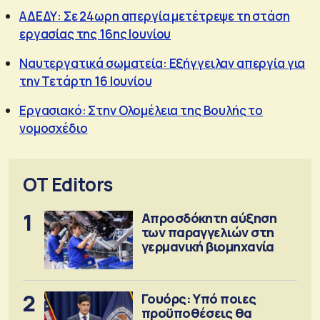
ΑΔΕΔΥ: Σε 24ωρη απεργία μετέτρεψε τη στάση
εργασίας της 16ης Ιουνίου
Ναυτεργατικά σωματεία: Εξήγγειλαν απεργία για
την Τετάρτη 16 Ιουνίου
Εργασιακό: Στην Ολομέλεια της Βουλής το
νομοσχέδιο
OT Editors
1
Απροσδόκητη αύξηση
των παραγγελιών στη
γερμανική βιομηχανία
2
Γουόρς: Υπό ποιες
προϋποθέσεις θα