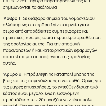
Επί των κατ΄ άρθρο παρατηρήσεων της ΚΕΕ,
σημειώνονται τα ακόλουθα:
‘
Αρθρο 1:
Σε διάφορα σημεία του νομοσχεδίου
αλλά κυρίως στο άρθρο 1 γίνεται μνεία για «…
σειρά από απαράδεκτες συμπεριφορές και
πρακτικές..» χωρίς καμιά περαιτέρω οριοθέτηση
της ορολογίας αυτής. Για την αποφυγή
παρανοήσεων ή και καταχρηστικών εφαρμογών
απαιτείται μια αποσαφήνιση της ορολογίας
αυτής.
‘Αρθρο 9:
Η πρόβλεψη ης καταπολέμησης της
βίας και της παρενόχλησης είναι ορθή. Όμως, για
τις μικρές επιχειρήσεις, το εντεύθεν διοικητικό
κόστος είναι μεγάλο, ενώ η εισαγόμενη
προϋπόθεση των 20 εργαζόμενων είναι πολύ
χαμηλή. Προτείνουμε όπως ορισθεί ως όριο ο