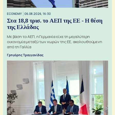
ECONOMY
06.08.2026, 16:30
Στα 18,8 τρισ. το ΑΕΠ της ΕΕ - Η θέση
της Ελλάδας
Με βάση το ΑΕΠ, η Γερμανία είχε τη μεγαλύτερη
οικονομία μεταξύ των χωρών της ΕΕ, ακολουθούμενη
από τη Γαλλία
Γρηγόρης Τραγγανίδας