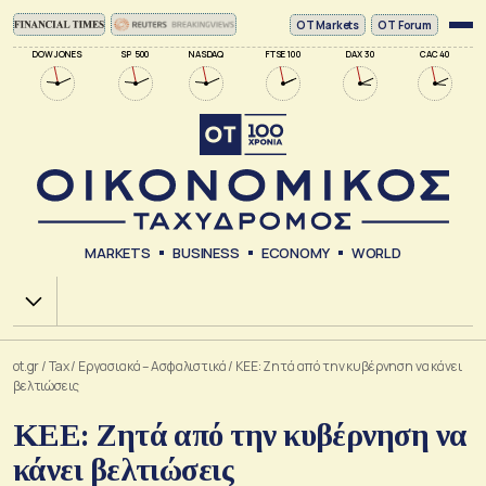
ΟΤ Markets
OT Forum
DOW JONES
SP 500
NASDAQ
FTSE 100
DAX 30
CAC 40
MARKETS
BUSINESS
ECONOMY
WORLD
Χ.Α.
ot.gr
/
Tax
/
Εργασιακά – Ασφαλιστικά
/
ΚΕΕ: Ζητά από την κυβέρνηση να κάνει
βελτιώσεις
ΚΕΕ: Ζητά από την κυβέρνηση να
κάνει βελτιώσεις