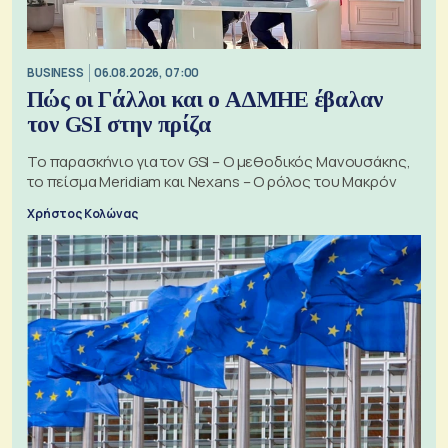
BUSINESS
06.08.2026, 07:00
Πώς οι Γάλλοι και ο ΑΔΜΗΕ έβαλαν
τον GSI στην πρίζα
Το παρασκήνιο για τον GSI – Ο μεθοδικός Μανουσάκης,
το πείσμα Meridiam και Nexans – Ο ρόλος του Μακρόν
Χρήστος Κολώνας