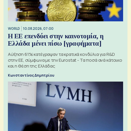
WORLD
10.08.2026, 07:00
Η ΕΕ επενδύει στην καινοτομία, η
Ελλάδα μένει πίσω [γραφήματα]
Αύξηση 61% κατέγραψαν τα κρατικά κονδύλια για R&D
στην ΕΕ, σύμφωνα με την Eurostat - Τα ποσά ανά κάτοικο
και η θέση της Ελλάδας
Κωνσταντίνος Δημητρίου