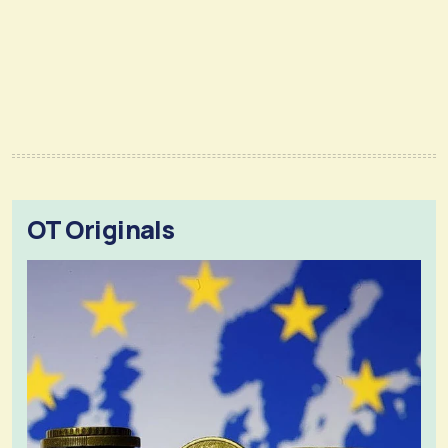
OT Originals