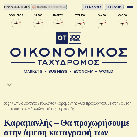
ΟΤ Markets
OT Forum
DOW JONES
SP 500
NASDAQ
FTSE 100
DAX 30
CAC 40
MARKETS
BUSINESS
ECONOMY
WORLD
Χ.Α.
ot.gr
/
Επικαιρότητα
/
Κοινωνία
/
Καραμανλής – Θα προχωρήσουμε στην άμεση
καταγραφή των ζημιών από τις πυρκαγιές
Καραμανλής – Θα προχωρήσουμε
στην άμεση καταγραφή των