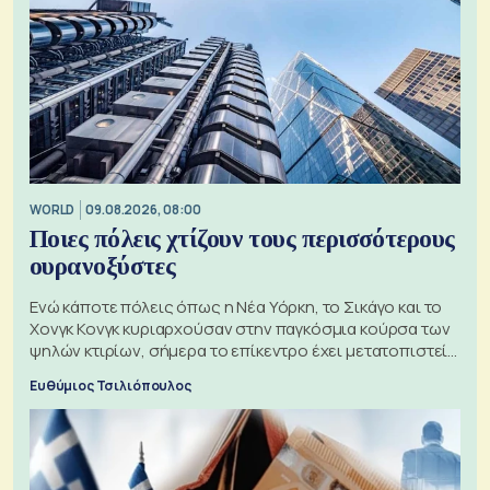
WORLD
09.08.2026, 08:00
Ποιες πόλεις χτίζουν τους περισσότερους
ουρανοξύστες
Ενώ κάποτε πόλεις όπως η Νέα Υόρκη, το Σικάγο και το
Χονγκ Κονγκ κυριαρχούσαν στην παγκόσμια κούρσα των
ψηλών κτιρίων, σήμερα το επίκεντρο έχει μετατοπιστεί
προς την Ασία
Ευθύμιος Τσιλιόπουλος