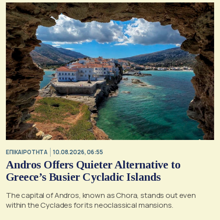
ΕΠΙΚΑΙΡΟΤΗΤΑ
10.08.2026, 06:55
Andros Offers Quieter Alternative to
Greece’s Busier Cycladic Islands
The capital of Andros, known as Chora, stands out even
within the Cyclades for its neoclassical mansions.