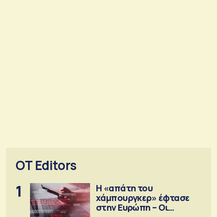
OT Editors
1
Η «απάτη του
χάμπουργκερ» έφτασε
στην Ευρώπη – Οι
προειδοποιήσεις