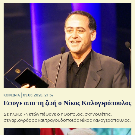
ΚΟΙΝΩΝΙΑ
09.08.2026, 21:37
Εφυγε απο τη ζωή ο Νίκος Καλογερόπουλος
Σε ηλικία 74 ετών πέθανε ο ηθοποιός, σκηνοθέτης,
σεναριογράφος και τραγουδοποιός Νίκος Καλογερόπουλος.