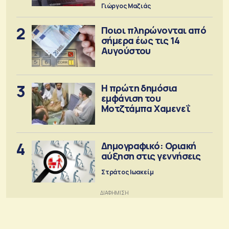
Γιώργος Μαζιάς
2
Ποιοι πληρώνονται από
σήμερα έως τις 14
Αυγούστου
3
Η πρώτη δημόσια
εμφάνιση του
Μοτζτάμπα Χαμενεΐ
4
Δημογραφικό: Οριακή
αύξηση στις γεννήσεις
Στράτος Ιωακείμ