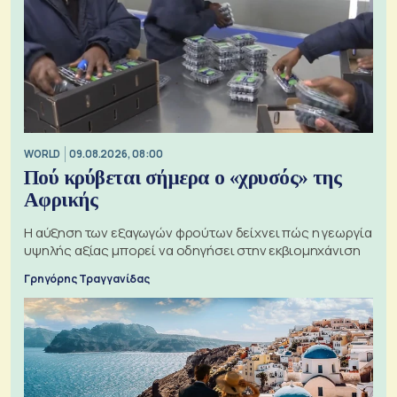
WORLD
09.08.2026, 08:00
Πού κρύβεται σήμερα ο «χρυσός» της
Αφρικής
Η αύξηση των εξαγωγών φρούτων δείχνει πώς η γεωργία
υψηλής αξίας μπορεί να οδηγήσει στην εκβιομηχάνιση
Γρηγόρης Τραγγανίδας