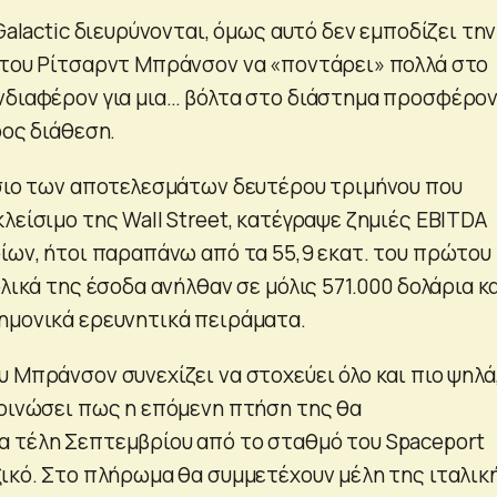
 Galactic διευρύνονται, όμως αυτό δεν εμποδίζει την
 του Ρίτσαρντ Μπράνσον να «ποντάρει» πολλά στο
νδιαφέρον για μια… βόλτα στο διάστημα προσφέρο
ρος διάθεση.
ίσιο των αποτελεσμάτων δευτέρου τριμήνου που
λείσιμο της Wall Street, κατέγραψε ζημιές EBITDA
ρίων, ήτοι παραπάνω από τα 55,9 εκατ. του πρώτου
ολικά της έσοδα ανήλθαν σε μόλις 571.000 δολάρια κ
ημονικά ερευνητικά πειράματα.
 Μπράνσον συνεχίζει να στοχεύει όλο και πιο ψηλά,
κοινώσει πως η επόμενη πτήση της θα
 τέλη Σεπτεμβρίου από το σταθμό του Spaceport
ξικό. Στο πλήρωμα θα συμμετέχουν μέλη της ιταλικ