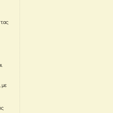
ντας
αι
 με
ής