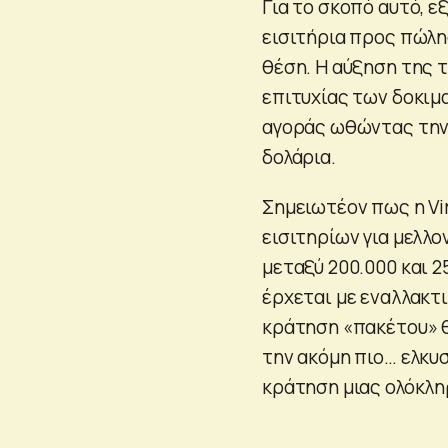
Για το σκοπό αυτό, ε
εισιτήρια προς πώλη
θέση. Η αύξηση της 
επιτυχίας των δοκιμ
αγοράς ωθώντας την 
δολάρια.
Σημειωτέον πως η Vir
εισιτηρίων για μελλο
μεταξύ 200.000 και 
έρχεται με εναλλακτ
κράτηση «πακέτου» θέ
την ακόμη πιο… ελκυσ
κράτηση μιας ολόκλη