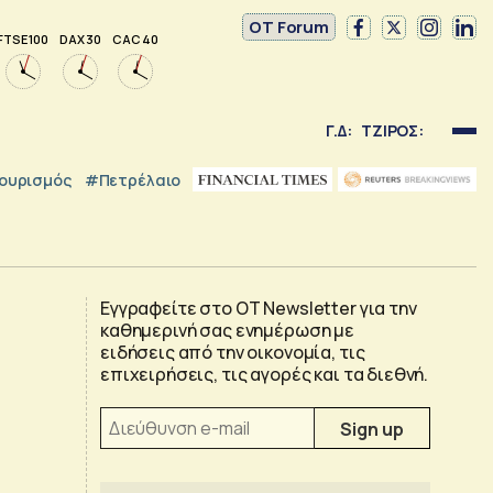
OT Forum
FTSE 100
DAX 30
CAC 40
Γ.Δ:
ΤΖΙΡΟΣ:
ουρισμός
#Πετρέλαιο
Εγγραφείτε στο OT Newsletter για την
καθημερινή σας ενημέρωση με
ειδήσεις από την οικονομία, τις
επιχειρήσεις, τις αγορές και τα διεθνή.