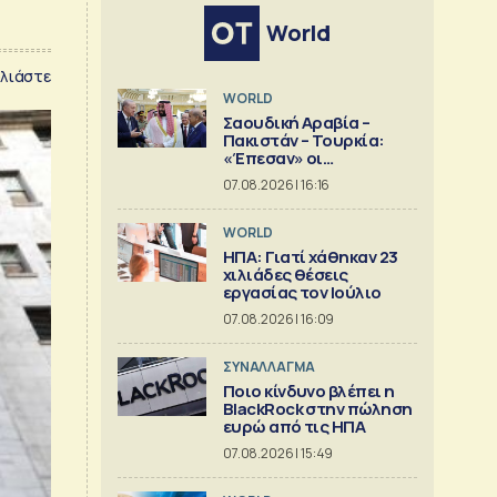
World
λιάστε
WORLD
Σαουδική Αραβία –
Πακιστάν – Τουρκία:
«Έπεσαν» οι
υπογραφές στην «κοινή
07.08.2026 | 16:16
αμυντική συμφωνία της
Μέκκας»
WORLD
ΗΠΑ: Γιατί χάθηκαν 23
χιλιάδες θέσεις
εργασίας τον Ιούλιο
07.08.2026 | 16:09
ΣΥΝΑΛΛΑΓΜΑ
Ποιο κίνδυνο βλέπει η
BlackRock στην πώληση
ευρώ από τις ΗΠΑ
07.08.2026 | 15:49