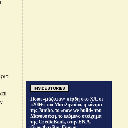
α
άρια
INSIDE STORIES
και
Ποιοι «μάζεψαν» κέρδη στο ΧΑ, οι
ην
«200+» του Μυτιληναίου, η κόντρα
της Jumbo, το «now we build» του
Μανουσάκη, το επόμενο στοίχημα
της CrediaBank, στην ΕΝ.Α.
Growth η Rev Energy