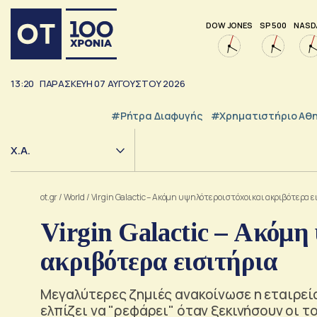
DOW JONES
SP 500
NASD
13:20
ΠΑΡΑΣΚΕΥΗ
07
ΑΥΓΟΥΣΤΟΥ
2026
#ρήτρα Διαφυγής
#Χρηματιστήριο Αθ
Χ.Α.
ot.gr
/
World
/
Virgin Galactic – Ακόμη υψηλότεροι στόχοι και ακριβότερα ε
Virgin Galactic – Ακόμη
ακριβότερα εισιτήρια
Μεγαλύτερες ζημιές ανακοίνωσε η εταιρεία 
ελπίζει να "ρεφάρει" όταν ξεκινήσουν οι τ