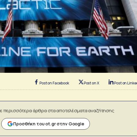
Post on Facebook
Post on X
Post on Linke
ε περισσότερα άρθρα στα αποτελέσματα αναζήτησης
Προσθήκη του ot.gr στην Google