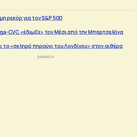
όμη ρεκόρ για τον S&P 500
iga-CVC «έδιωξε» τον Μέσι από την Μπαρτσελόνα
ει το «σκληρό πηρούνι του Λονδίνου» στον αιθέρα