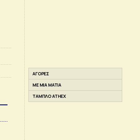
ΑΓΟΡΕΣ
ΜΕ ΜΙΑ ΜΑΤΙΑ
ΤΑΜΠΛΟ ATHEX