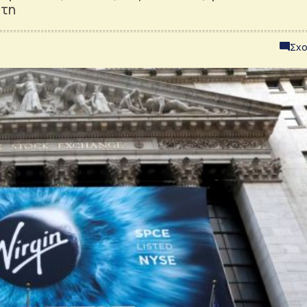
ήτη
Σχο