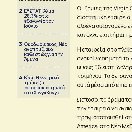
Οι ζημιές της Virgin
2
ΕΛΣΤΑΤ: Άλμα
26,3% στις
διαστημική εταιρεία
εξαγωγές τον
ολοένα αυξανόμενο ε
Ιούνιο
και άλλα εισιτήρια π
3
Θεοδωρικάκος: Νέο
Η εταιρεία, στο πλα
αναπτυξιακό
καθεστώς για την
ανακοίνωσε μετά το κ
Άμυνα
ύψους 56 εκατ. δολα
τριμήνου. Τα δε, συν
4
Κίνα: Η κεντρική
τράπεζα
αυτά μέσα από επιστ
«στοκάρει» χρυσό
στο Χονγκ Κονγκ
Ωστόσο, το όραμα του
την εταιρεία να ανα
πραγματοποιηθεί στα
America, στο Νέο Με