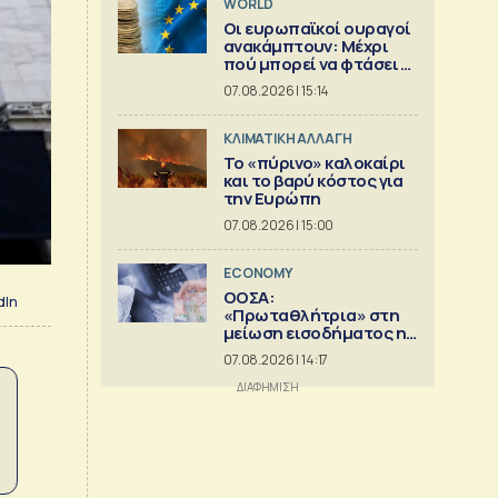
WORLD
Οι ευρωπαϊκοί ουραγοί
ανακάμπτουν: Μέχρι
πού μπορεί να φτάσει η
άνοδος;
07.08.2026 | 15:14
ΚΛΙΜΑΤΙΚΗ ΑΛΛΑΓΗ
Το «πύρινο» καλοκαίρι
και το βαρύ κόστος για
την Ευρώπη
07.08.2026 | 15:00
ECONOMY
ΟΟΣΑ:
dIn
«Πρωταθλήτρια» στη
μείωση εισοδήματος η
Ελλάδα
07.08.2026 | 14:17