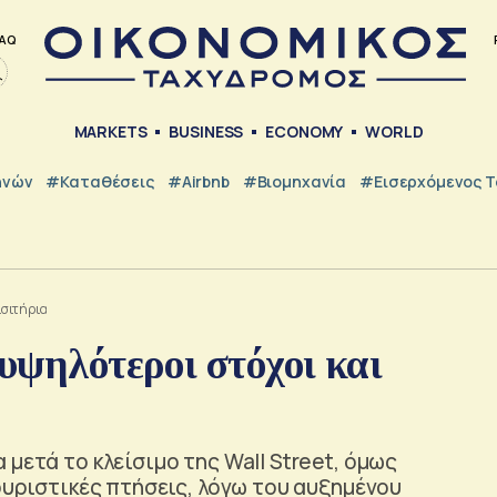
AQ
MARKETS
BUSINESS
ECONOMY
WORLD
ηνών
#Καταθέσεις
#Airbnb
#Βιομηχανία
#εισερχόμενος Τ
ισιτήρια
 υψηλότεροι στόχοι και
μετά το κλείσιμο της Wall Street, όμως
ουριστικές πτήσεις, λόγω του αυξημένου