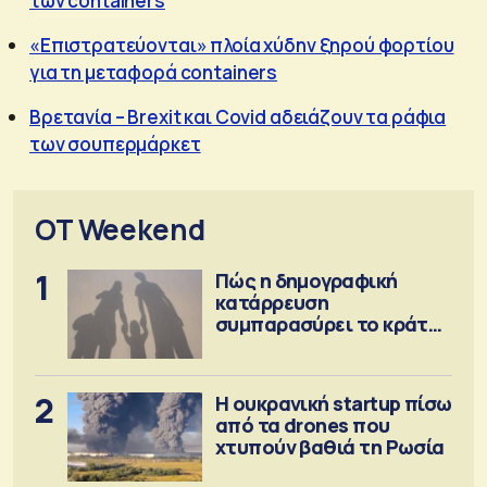
των containers
«Επιστρατεύονται» πλοία χύδην ξηρού φορτίου
για τη μεταφορά containers
Βρετανία – Brexit και Covid αδειάζουν τα ράφια
των σουπερμάρκετ
OT Weekend
1
Πώς η δημογραφική
κατάρρευση
συμπαρασύρει το κράτος
πρόνοιας
2
Η ουκρανική startup πίσω
από τα drones που
χτυπούν βαθιά τη Ρωσία