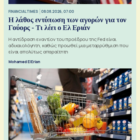
FINANCIAL TIMES
08.08.2026, 07:00
Η λάθος εντύπωση των αγορών για τον
Γούορς - Τι λέει ο Ελ Εριάν
Η αντίδραση εναντίον του προέδρου της Fed είναι
αδικαιολόγητη, καθώς προωθεί μια μεταρρύθμιση που
είναι απολύτως απαραίτητη
Mohamed El Erian