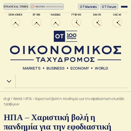
ΟΤ Markets
OT Forum
DOW JONES
SP 500
NASDAQ
FTSE 100
DAX 30
CAC 40
MARKETS
BUSINESS
ECONOMY
WORLD
Χ.Α.
ot.gr
/
World
/
ΗΠΑ – Χαριστική βολή η πανδημία για την εφοδιαστική αλυσίδα
τροφίμων
ΗΠΑ – Χαριστική βολή η
πανδημία για την εφοδιαστική