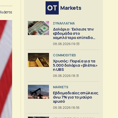
Markets
λιάστε
ΣΥΝΑΛΛΑΓΜΑ
Δολάριο: Έκλεισε την
εβδομάδα στο
χαμηλότερο επίπεδο
από τον Μάιο
08.08.2026 | 19:33
COMMODITIES
Χρυσός: Πορεία για τα
5.000 δολάρια «βλέπει»
η UBS
08.08.2026 | 18:31
MARKETS
Εβδομαδιαίες απώλειες
άνω 7% για το μαύρο
χρυσό
08.08.2026 | 16:55