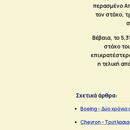
περασμένο Απ
τον στόχο, τ
σ
Βέβαια, το 5,
στόχο το
επικρατέστερο
η τελική απ
Σχετικά άρθρα:
Boeing – Δύο χρόνια
Chevron – Τριπλασι