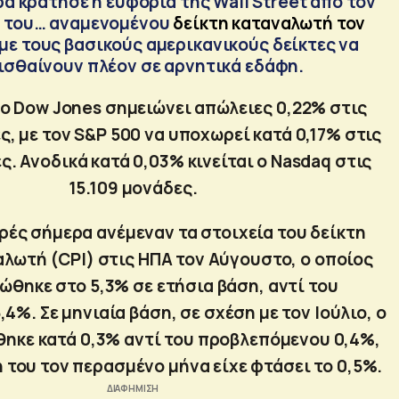
α κράτησε η ευφορία της Wall Street από τον
 του… αναμενομένου
δείκτη καταναλωτή τον
με τους βασικούς αμερικανικούς δείκτες να
ισθαίνουν πλέον σε αρνητικά εδάφη.
 ο Dow Jones σημειώνει απώλειες 0,22% στις
ς, με τον S&P 500 να υποχωρεί κατά 0,17% στις
ς. Ανοδικά κατά 0,03% κινείται ο Nasdaq στις
15.109 μονάδες.
ρές σήμερα ανέμεναν τα στοιχεία του δείκτη
λωτή (CPI) στις ΗΠΑ τον Αύγουστο, ο οποίος
θηκε στο 5,3% σε ετήσια βάση, αντί του
4%. Σε μηνιαία βάση, σε σχέση με τον Ιούλιο, ο
θηκε κατά 0,3% αντί του προβλεπόμενου 0,4%,
 του τον περασμένο μήνα είχε φτάσει το 0,5%.