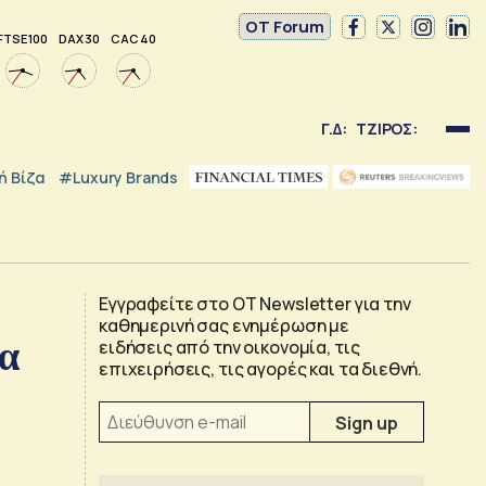
OT Forum
FTSE 100
DAX 30
CAC 40
Γ.Δ:
ΤΖΙΡΟΣ:
 Βίζα
#luxury Brands
Εγγραφείτε στο OT Newsletter για την
καθημερινή σας ενημέρωση με
ία
ειδήσεις από την οικονομία, τις
επιχειρήσεις, τις αγορές και τα διεθνή.