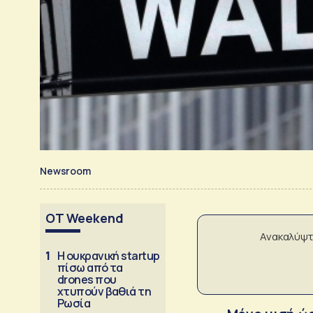
Newsroom
OT Weekend
Ανακαλύψτ
1
Η ουκρανική startup
πίσω από τα
drones που
χτυπούν βαθιά τη
Ρωσία