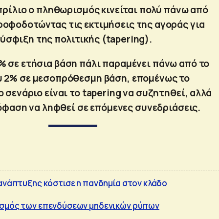
ρίλιο ο πληθωρισμός κινείται πολύ πάνω από
ροφοδοτώντας τις εκτιμήσεις της αγοράς για
ύσφιξη της πολιτικής (tapering).
3% σε ετήσια βάση πάλι παραμένει πάνω από το
υ 2% σε μεσοπρόθεσμη βάση, επομένως το
 σενάριο είναι το tapering να συζητηθεί, αλλά
όφαση να ληφθεί σε επόμενες συνεδριάσεις.
 ανάπτυξης κόστισε η πανδημία στον κλάδο
ασμός των επενδύσεων μηδενικών ρύπων