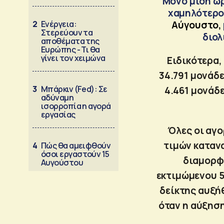
Μόνο μισή ώρ
χαμηλότερο
2
Ενέργεια:
Αύγουστο,
Στερεύουν τα
διολ
αποθέματα της
Ευρώπης - Τι θα
γίνει τον χειμώνα
Ειδικότερα,
34.791 μονάδε
3
Μπάρκιν (Fed): Σε
4.461 μονάδε
αδύναμη
ισορροπία η αγορά
εργασίας
Όλες οι αγο
τιμών κατανα
4
Πώς θα αμειφθούν
όσοι εργαστούν 15
διαμορφώ
Αυγούστου
εκτιμώμενου 5,
δείκτης αυξή
όταν η αύξηση