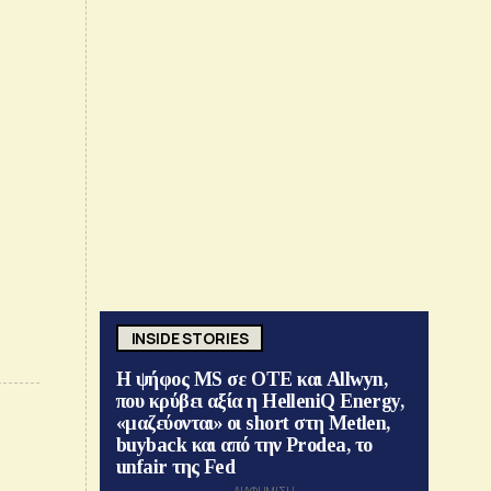
INSIDE STORIES
Η ψήφος MS σε ΟΤΕ και Allwyn,
που κρύβει αξία η HelleniQ Energy,
«μαζεύονται» οι short στη Metlen,
buyback και από την Prodea, το
unfair της Fed