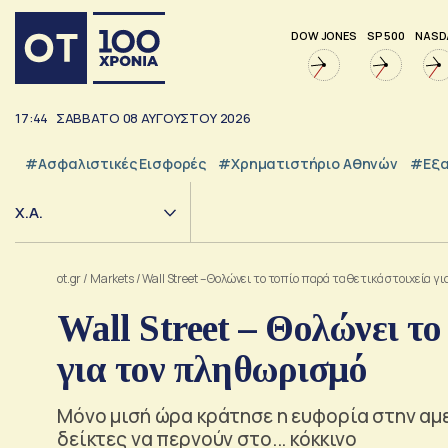
DOW JONES
SP 500
NASD
17:44
ΣΑΒΒΑΤΟ
08
ΑΥΓΟΥΣΤΟΥ
2026
#Ασφαλιστικές Εισφορές
#Χρηματιστήριο Αθηνών
#εξα
Χ.Α.
ot.gr
/
Markets
/
Wall Street – Θολώνει το τοπίο παρά τα θετικά στοιχεία 
Wall Street – Θολώνει το
για τον πληθωρισμό
Μόνο μισή ώρα κράτησε η ευφορία στην αμε
δείκτες να περνούν στο... κόκκινο