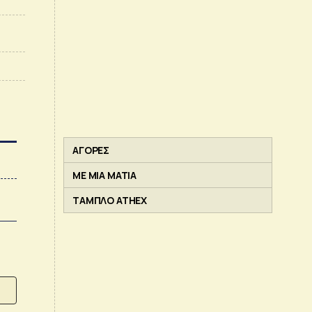
ΑΓΟΡΕΣ
ΜΕ ΜΙΑ ΜΑΤΙΑ
ΤΑΜΠΛΟ ATHEX