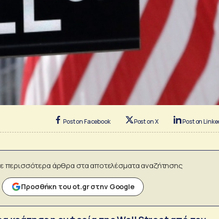
Post on Facebook
Post on X
Post on Linke
ε περισσότερα άρθρα στα αποτελέσματα αναζήτησης
Προσθήκη του ot.gr στην Google