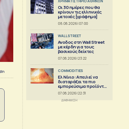
XΡΗΜΑΤΙΣΤΗΡΙΟ ΑΘΗΝΩΝ
Οι 30 ημέρες που θα
κρίνουν τις ελληνικές
μετοχές [γράφημα]
08.08.2026 | 07:00
WALL STREET
Ανοδος στη Wall Street
με κέρδη για τους
βασικούς δείκτες
07.08.2026 | 23:22
COMMODITIES
dIn
Ελ Νίνιο: Απειλεί να
διαταράξει τα πιο
εμπορεύσιμα προϊόντα
στον κόσμο
07.08.2026 | 22:31