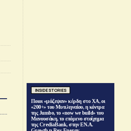
INSIDE STORIES
Ποιοι «μάζεψαν» κέρδη στο ΧΑ, οι
«200+» του Μυτιληναίου, η κόντρα
της Jumbo, το «now we build» του
Μανουσάκη, το επόμενο στοίχημα
της CrediaBank, στην ΕΝ.Α.
Growth η Rev Energy