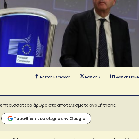
Post on Facebook
Post on X
Post on Linke
ε περισσότερα άρθρα στα αποτελέσματα αναζήτησης
Προσθήκη του ot.gr στην Google