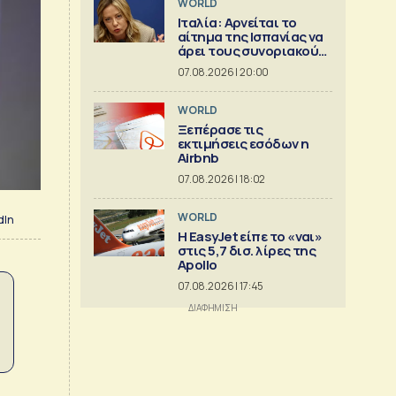
WORLD
Ιταλία: Αρνείται το
αίτημα της Ισπανίας να
άρει τους συνοριακούς
περιορισμούς
07.08.2026 | 20:00
WORLD
Ξεπέρασε τις
εκτιμήσεις εσόδων η
Airbnb
07.08.2026 | 18:02
WORLD
dIn
Η EasyJet είπε το «ναι»
στις 5,7 δισ. λίρες της
Apollo
07.08.2026 | 17:45