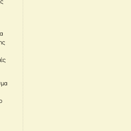
ής
να
ης
ιές
σμα
ο