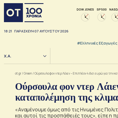
DOW JONES
SP 500
NASD
18:21
ΠΑΡΑΣΚΕΥΗ
07
ΑΥΓΟΥΣΤΟΥ
2026
#Ελληνικές Εξαγωγές
Χ.Α.
ot.gr
/
Green
/
Ούρσουλα φον ντερ Λάιεν – Επιπλέον 4 δισ. ευρώ για την 
Ούρσουλα φον ντερ Λάιεν
καταπολέμηση της κλιμα
«Αναμένουμε όμως από τις Ηνωμένες Πολιτε
και αυτοί τις προσπάθειές τους», είπε η 