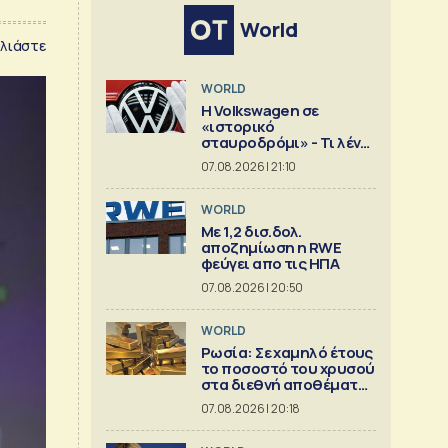
World
λιάστε
WORLD
Η Volkswagen σε
«ιστορικό
σταυροδρόμι» - Τι λένε
οι οικογένειες που την
07.08.2026 | 21:10
ελέγχουν
WORLD
Με 1,2 δισ.δολ.
αποζημίωση η RWE
φεύγει απο τις ΗΠΑ
07.08.2026 | 20:50
WORLD
Ρωσία: Σε χαμηλό έτους
το ποσοστό του χρυσού
στα διεθνή αποθέματα
της Μόσχας
07.08.2026 | 20:18