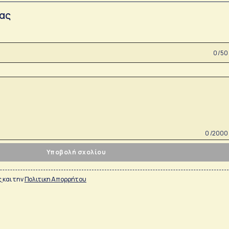
σας
0 /50
0 /2000
Υποβολή σχολίου
ς
και την
Πολιτικη Απορρήτου