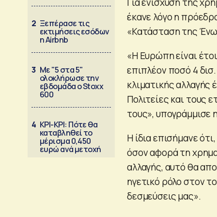
Για ενίσχυση της χρ
έκανε λόγο η πρόεδρο
2
Ξεπέρασε τις
«Κατάσταση της Ένω
εκτιμήσεις εσόδων
η Airbnb
«Η Ευρώπη είναι έτο
επιπλέον ποσό 4 δισ
3
Με "5 στα 5"
ολοκλήρωσε την
κλιματικής αλλαγής 
εβδομάδα ο Stoxx
600
Πολιτείες και τους ε
τους», υπογράμμισε 
4
ΚΡΙ-ΚΡΙ: Πότε θα
καταβληθεί το
Η ίδια επισήμανε ότι
μέρισμα 0,450
ευρώ ανά μετοχή
όσον αφορά τη χρημ
αλλαγής, αυτό θα απ
ηγετικό ρόλο στον το
δεσμεύσεις μας».