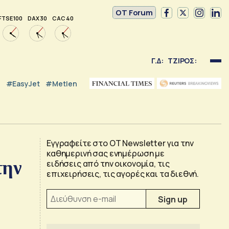
OT Forum
FTSE 100
DAX 30
CAC 40
Γ.Δ:
ΤΖΙΡΟΣ:
#EasyJet
#Metlen
Εγγραφείτε στο OT Newsletter για την
καθημερινή σας ενημέρωση με
την
ειδήσεις από την οικονομία, τις
επιχειρήσεις, τις αγορές και τα διεθνή.