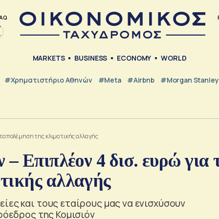
AQ
MARKETS
BUSINESS
ECONOMY
WORLD
#Χρηματιστήριο Αθηνών
#Meta
#Airbnb
#Morgan Stanley
καταπολέμηση της κλιματικής αλλαγής
 – Επιπλέον 4 δισ. ευρώ για 
τικής αλλαγής
ίες και τους εταίρους μας να ενισχύσουν
πρόεδρος της Κομισιόν