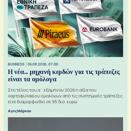
BUSINESS
06.08.2026, 07:00
Η νέα... μηχανή κερδών για τις τράπεζες
είναι τα ομόλογα
Στο τέλος του α΄ εξαμήνου 2026 η αξία του
χαρτοφυλακίου ομολόγων από τις συστημικές τράπεζες
είχε διαμορφωθεί σε 95 δισ. ευρώ
Αγης Μάρκου