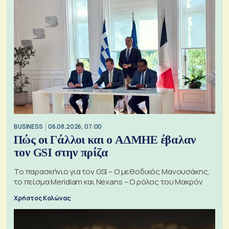
BUSINESS
06.08.2026, 07:00
Πώς οι Γάλλοι και ο ΑΔΜΗΕ έβαλαν
τον GSI στην πρίζα
Το παρασκήνιο για τον GSI – Ο μεθοδικός Μανουσάκης,
το πείσμα Meridiam και Nexans – Ο ρόλος του Μακρόν
Χρήστος Κολώνας