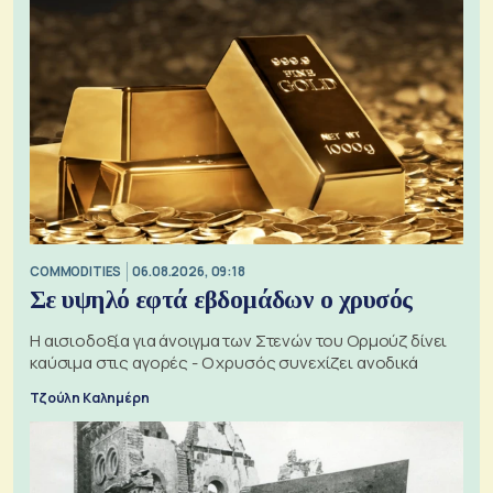
COMMODITIES
06.08.2026, 09:18
Σε υψηλό εφτά εβδομάδων ο χρυσός
Η αισιοδοξία για άνοιγμα των Στενών του Ορμούζ δίνει
καύσιμα στις αγορές - Ο χρυσός συνεχίζει ανοδικά
Τζούλη Καλημέρη