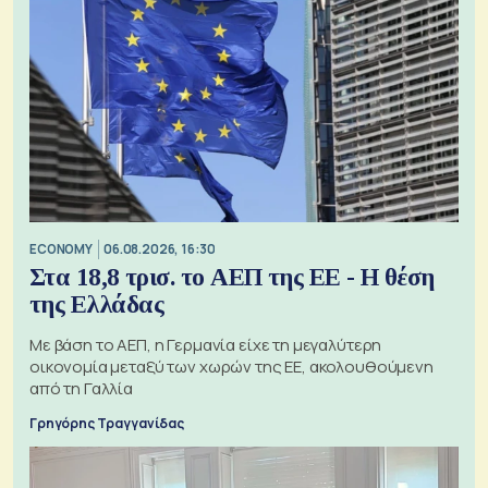
ECONOMY
06.08.2026, 16:30
Στα 18,8 τρισ. το ΑΕΠ της ΕΕ - Η θέση
της Ελλάδας
Με βάση το ΑΕΠ, η Γερμανία είχε τη μεγαλύτερη
οικονομία μεταξύ των χωρών της ΕΕ, ακολουθούμενη
από τη Γαλλία
Γρηγόρης Τραγγανίδας