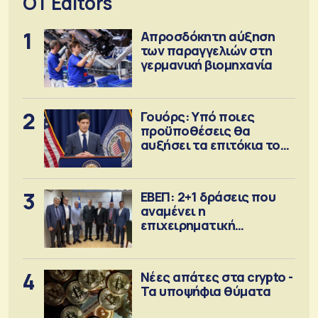
OT Editors
1
Απροσδόκητη αύξηση
των παραγγελιών στη
γερμανική βιομηχανία
2
Γουόρς: Υπό ποιες
προϋποθέσεις θα
αυξήσει τα επιτόκια τον
Σεπτέμβριο
3
ΕΒΕΠ: 2+1 δράσεις που
αναμένει η
επιχειρηματική
κοινότητα
4
Νέες απάτες στα crypto -
Τα υποψήφια θύματα