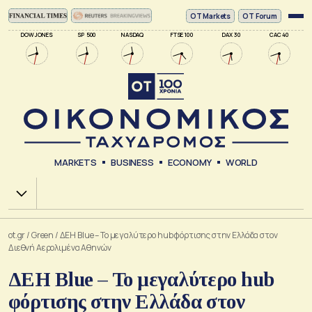
ΟΤ Markets
OT Forum
DOW JONES
SP 500
NASDAQ
FTSE 100
DAX 30
CAC 40
MARKETS
BUSINESS
ECONOMY
WORLD
Χ.Α.
ot.gr
/
Green
/
ΔΕΗ Blue – Το μεγαλύτερο hub φόρτισης στην Ελλάδα στον
Διεθνή Αερολιμένα Αθηνών
ΔΕΗ Blue – Το μεγαλύτερο hub
φόρτισης στην Ελλάδα στον