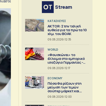
λιάστε
Stream
ΚΑΤΑΣΚΕΥΕΣ
AKTOR: Στην τελική
ευθεία για τα πρώτα 10
χλμ. του ΒΟΑΚ
09.08.2026 | 12:35
WORLD
«Φουσκώνει» το
έλλειμα στο εμπορικό
ισοζύγιο Γερμανίας -
Κίνας
09.08.2026 | 12:17
ECONOMY
Πόσα θα ρίξουν στη
μείωση των τιμών
σούπερ μάρκετ και
βιομηχανία
09.08.2026 | 12:00