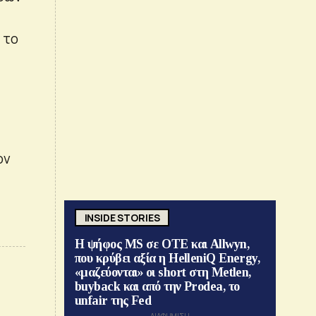
 το
ον
INSIDE STORIES
Η ψήφος MS σε ΟΤΕ και Allwyn,
που κρύβει αξία η HelleniQ Energy,
«μαζεύονται» οι short στη Metlen,
buyback και από την Prodea, το
unfair της Fed