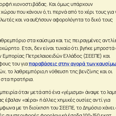
μορφή χιονοστιβάδας. Και όμως υπάρχουν
χώρου που κάνουν ό,τι περνά από το χέρι τους για 
λωτές και να αυξήσουν αφορολόγητα το δικό τους
αθρεμπόριο στα καύσιμα και τις πειραγμένες αντλί
χώρητο. Ετσι, δεν είναι τυχαίο ότι βγήκε μπροστά 
 Εμπορίας Πετρελαιοειδών Ελλάδος (ΣΕΕΠΕ) και
φους του για
παραβάσεις στην αγορά των καυσίμ
ών, το λαθρεμπόριο,η νόθευση της βενζίνης και οι
 στα πρατήρια.
μπειρία όταν μετά από ένα «γέμισμα» άναψε το λαμ
ς έβαλαν «αέρα» ή άλλες χημικές ουσίες αντί για
ύμφωνα με τη διοίκηση του ΣΕΕΠΕ, το Δημόσιο χάνει
ές συμπεριφορές φορολογικά έσοδα 100-150 εκατ.