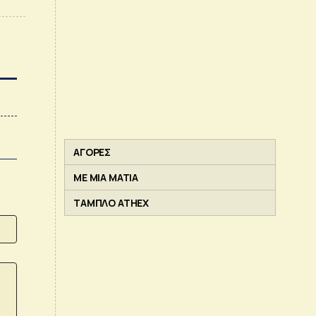
ΑΓΟΡΕΣ
ΜΕ ΜΙΑ ΜΑΤΙΑ
ΤΑΜΠΛΟ ATHEX