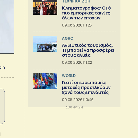
TΕΧΝΗ ΚΑΙ ΖΩΗ
Κινηματογράφος: Οι 8
πιο εμπορικές ταινίες
όλων των εποχών
09.08.2026 | 11:25
AGRO
Αλιευτικός τουρισμός:
Τι μπορεί να προσφέρει
στους αλιείς
09.08.2026 | 11:02
dIn
WORLD
Γιατί οι ευρωπαϊκές
μετοχές προσελκύουν
ξανά τους επενδυτές
09.08.2026 | 10:46
α