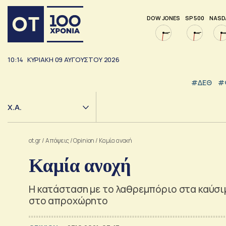
DOW JONES
SP 500
NASD
10:14
ΚΥΡΙΑΚΗ
09
ΑΥΓΟΥΣΤΟΥ
2026
#ΔΕΘ
#
Χ.Α.
ot.gr
/
Απόψεις
/
Opinion
/
Καμία ανοχή
Καμία ανοχή
Η κατάσταση με το λαθρεμπόριο στα καύσιμ
στο απροχώρητο