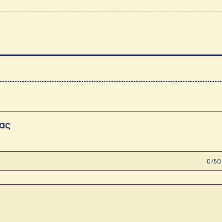
σας
0 /50