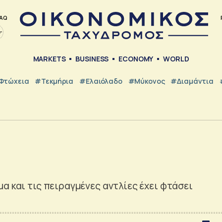
AQ
MARKETS
BUSINESS
ECONOMY
WORLD
Φτώχεια
#Τεκμήρια
#Ελαιόλαδο
#Μύκονος
#Διαμάντια
α και τις πειραγμένες αντλίες έχει φτάσει