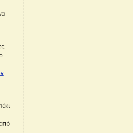
να
ες
ο
ων
πάκι
 από