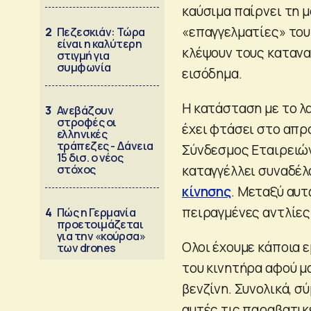
καύσιμα παίρνει τη 
«επαγγελματίες» του 
2
Πεζεσκιάν: Τώρα
είναι η καλύτερη
κλέψουν τους κατανα
στιγμή για
συμφωνία
εισόδημα.
Η κατάσταση με το λ
3
Ανεβάζουν
στροφές οι
έχει φτάσει στο απρο
ελληνικές
τράπεζες - Δάνεια
Σύνδεσμος Εταιρειών
15 δισ. ο νέος
στόχος
καταγγέλλει συναδέλ
κίνησης
. Μεταξύ αυτ
πειραγμένες αντλίες
4
Πώς η Γερμανία
προετοιμάζεται
για την «κούρσα»
Ολοι έχουμε κάποια ε
των drones
του κινητήρα αφού μα
βενζίνη. Συνολικά, σ
αυτές τις παραβατικ