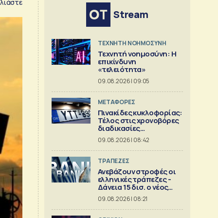
λιάστε
Stream
TΕΧΝΗΤΗ ΝΟΗΜΟΣΥΝΗ
Τεχνητή νοημοσύνη: Η
επικίνδυνη
«τελειότητα»
09.08.2026 | 09:05
ΜΕΤΑΦΟΡΕΣ
Πινακίδες κυκλοφορίας:
Τέλος στις χρονοβόρες
διαδικασίες
κατασκευής
09.08.2026 | 08:42
ΤΡΑΠΕΖΕΣ
Ανεβάζουν στροφές οι
ελληνικές τράπεζες -
Δάνεια 15 δισ. ο νέος
στόχος
09.08.2026 | 08:21