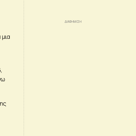
 μια
,
γω
σης