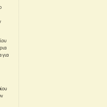
ο
ν
ίου
ρια
α για
ίου
υν