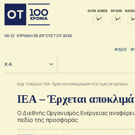
DOW JONES
SP 500
NASD
06:12
ΚΥΡΙΑΚΗ
09
ΑΥΓΟΥΣΤΟΥ
2026
#ΔΕΘ
#
Χ.Α.
ot.gr
/
Ενέργεια
/
ΙΕΑ – Έρχεται αποκλιμάκωση στις τιμές πετρελαίου
ΙΕΑ – Έρχεται αποκλιμάκ
Ο Διεθνής Οργανισμός Ενέργειας αναφέρει
πεδίο της προσφοράς