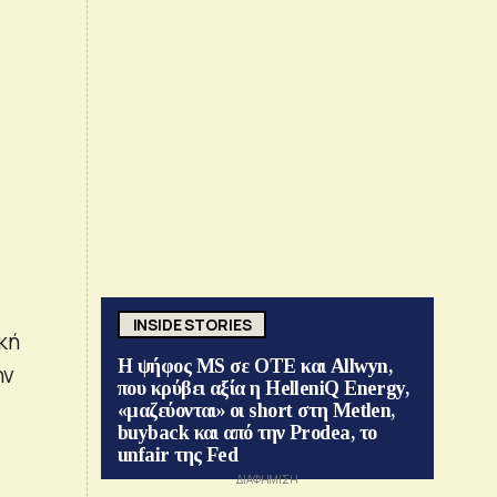
INSIDE STORIES
κή
Η ψήφος MS σε ΟΤΕ και Allwyn,
ην
που κρύβει αξία η HelleniQ Energy,
«μαζεύονται» οι short στη Metlen,
buyback και από την Prodea, το
unfair της Fed