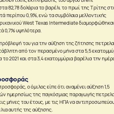
τα 82,78 δολάρια το βαρέλι το πρωί της Τρίτης στ
τά περίπου 0,9%, ενώ τα συμβόλαια μελλοντικής
ρικανικού West Texas Intermediate διαμορφώθηκα
ατά 0,7% υψηλότερα.
 πρόβλεψή του για την αύξηση της ζήτησης πετρελα
τάβλητη από τον περασμένο μήνα στα 5,5 εκατομμύ
α το 2021 και στα 3,4 εκατομμύρια βαρέλια την ημέρ
προσφοράς
ροσφοράς, ο όμιλος είπε ότι αναμένει αύξηση 1,5
ιών ημερησίως της παγκόσμιας παραγωγής πετρελα
εις μήνες του έτους, με τις ΗΠΑ να αντιπροσωπεύο
έλια αυτής της αύξησης.