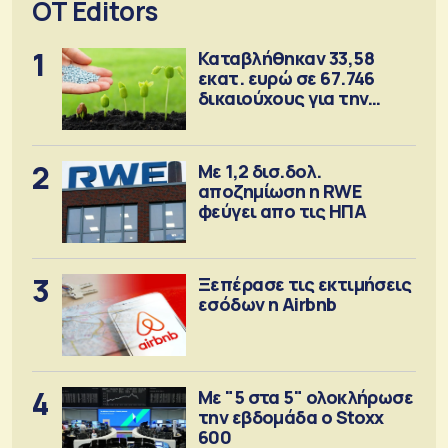
OT Editors
1
Καταβλήθηκαν 33,58
εκατ. ευρώ σε 67.746
δικαιούχους για την
αγορά λιπασμάτων
2
Με 1,2 δισ.δολ.
αποζημίωση η RWE
φεύγει απο τις ΗΠΑ
3
Ξεπέρασε τις εκτιμήσεις
εσόδων η Airbnb
4
Με "5 στα 5" ολοκλήρωσε
την εβδομάδα ο Stoxx
600