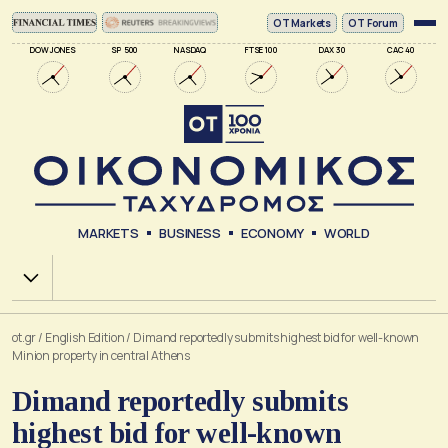
ΟΤ Markets
OT Forum
DOW JONES
SP 500
NASDAQ
FTSE 100
DAX 30
CAC 40
MARKETS
BUSINESS
ECONOMY
WORLD
Χ.Α.
ot.gr
/
English Edition
/
Dimand reportedly submits highest bid for well-known
Minion property in central Athens
Dimand reportedly submits
highest bid for well-known