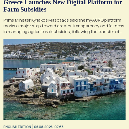
Greece Launches New Digital Platform for
Farm Subsidies
Prime Minister Kyriakos Mitsotakis said the myAGRO platform
marks a major step toward greater transparency and fairness
in managing agricultural subsidies, following the transfer of
former OPEKEPE functions to the tax authority
ENGLISH EDITION
06.08.2026, 07:38