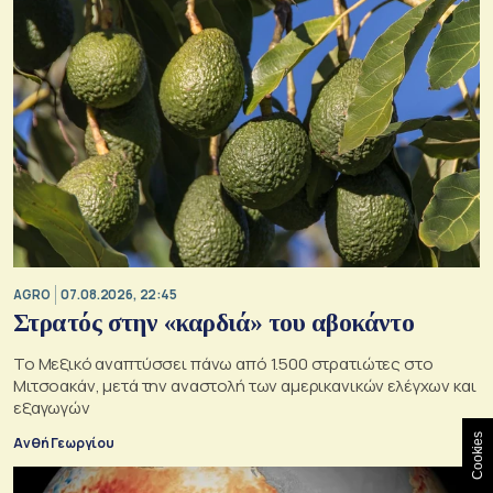
AGRO
07.08.2026, 22:45
Στρατός στην «καρδιά» του αβοκάντο
Το Μεξικό αναπτύσσει πάνω από 1.500 στρατιώτες στο
Μιτσοακάν, μετά την αναστολή των αμερικανικών ελέγχων και
εξαγωγών
Cookies
Ανθή Γεωργίου