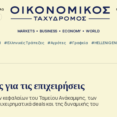
AQ
MARKETS
BUSINESS
ECONOMY
WORLD
Η
#ελληνικές Τράπεζες
#Αγρότες
#Γραφεία
#HELLENiQ E
ς
 για τις επιχειρήσεις
ν κεφαλαίων του Ταμείου Ανάκαμψης, των
χειρηματικά deals και της δυναμικής του