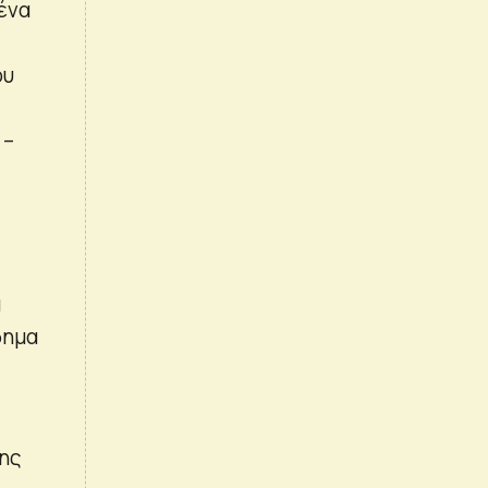
ένα
ου
 –
α
δημα
της