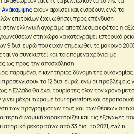
21 αναθεωρούνται επί τα βελτίω κοντά το 7%, τα
υ Ανάκαμψης
έχουν αρχίσει και εισρέουν, ενώ το
λών επιτοκίων έχει ωθήσει προς επένδυση
 στην ελληνική αγορά με αποτέλεσμα εφέτος η αξί
γχωνεύσεων στη χώρα να καταγράψει ιστορικό ρεκ
των 9 δισ. ευρώ που είχαν σημειωθεί το μακρινό 200
ται να συνεχιστεί και τα επόμενα χρόνια, με
ιες ως προς την απασχόληση
μός παραμένει η κινητήριος δύναμη της οικονομίας
προσεγγίσουν τα 12 δισ. ευρώ, ενώ οι προβλέψεις γ
ς η Ελλάδα θα έχει τουρίστες όλον τον χρόνο μετά
γίνει μέχρι τώρα με tour operators και αεροπορικ
υνση των προγραμμάτων τους και των θέσεων στη 
διαίτερη δυναμική χαρακτηρίζει και τις εξαγωγές πο
α ιστορικό ρεκόρ πάνω από 33 δισ. το 2021, ενώ η