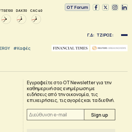
OT Forum
FTSE 100
DAX 30
CAC 40
Γ.Δ:
ΤΖΙΡΟΣ:
NERGY
#καφές
Εγγραφείτε στο OT Newsletter για την
καθημερινή σας ενημέρωση με
ειδήσεις από την οικονομία, τις
επιχειρήσεις, τις αγορές και τα διεθνή.