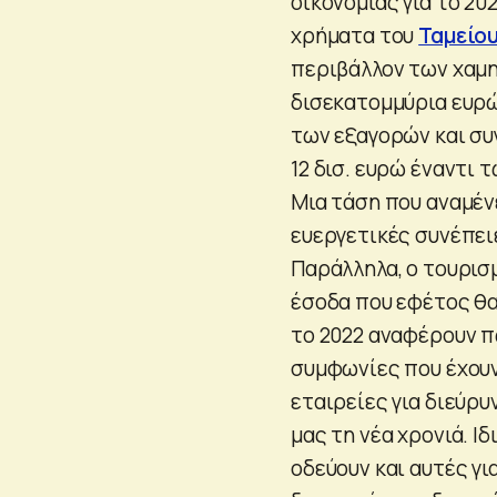
οικονομίας για το 20
χρήματα του
Ταμείο
περιβάλλον των χαμη
δισεκατομμύρια ευρώ
των εξαγορών και συ
12 δισ. ευρώ έναντι 
Μια τάση που αναμένε
ευεργετικές συνέπε
Παράλληλα, ο τουρισ
έσοδα που εφέτος θα 
το 2022 αναφέρουν πω
συμφωνίες που έχουν 
εταιρείες για διεύρ
μας τη νέα χρονιά. Ι
οδεύουν και αυτές γι