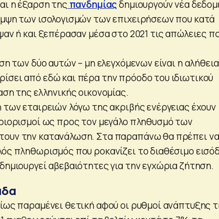
αι η έξαρση της
πανδημίας
δημιουργούν νέα δεδομ
αμψη των ισολογισμών των επιχειρήσεων που κατά
ψαν ή και ξεπέρασαν μέσα στο 2021 τις απώλειες π
αση των δύο αυτών – μη ελεγχόμενων είναι η αλήθεια
ίσει από εδώ και πέρα την πρόοδο του ιδιωτικού
αση της ελληνικής οικονομίας.
η των εταιρειών λόγω της ακριβής ενέργειας έχουν
εριορισμοί ως προς τον μεγάλο πληθυσμό των
τουν την κατανάλωση. Στα παραπάνω θα πρέπει ν
λός πληθωρισμός που ροκανίζει το διαθέσιμο εισό
δημιουργεί αβεβαιότητες για την εγχώρια ζήτηση.
άδα
αίως παραμένει θετική αφού οι ρυθμοί ανάπτυξης 