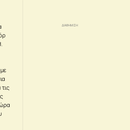
α
όρ
8.
 με
ια
 τις
ές
χώρα
υ