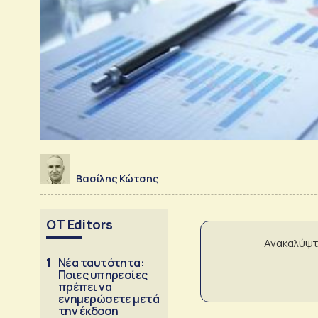
Βασίλης Κώτσης
OT Editors
Ανακαλύψτ
1
Νέα ταυτότητα:
Ποιες υπηρεσίες
πρέπει να
ενημερώσετε μετά
την έκδοση