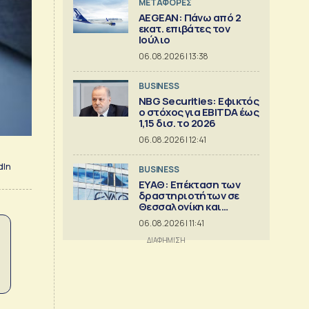
ΜΕΤΑΦΟΡΕΣ
AEGEAN: Πάνω από 2
εκατ. επιβάτες τον
Ιούλιο
06.08.2026 | 13:38
BUSINESS
NBG Securities: Εφικτός
ο στόχος για EBITDA έως
1,15 δισ. το 2026
06.08.2026 | 12:41
dIn
BUSINESS
ΕΥΑΘ: Επέκταση των
δραστηριοτήτων σε
Θεσσαλονίκη και
Χαλκιδική
06.08.2026 | 11:41