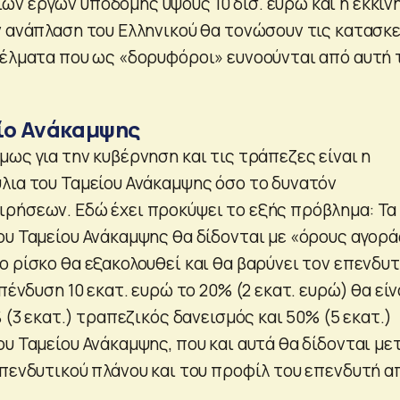
ν έργων υποδομής ύψους 10 δισ. ευρώ και η εκκίν
ν ανάπλαση του Ελληνικού θα τονώσουν τις κατασκ
γέλματα που ως «δορυφόροι» ευνοούνται από αυτή 
ίο Ανάκαμψης
ως για την κυβέρνηση και τις τράπεζες είναι η
λια του Ταμείου Ανάκαμψης όσο το δυνατόν
ρήσεων. Εδώ έχει προκύψει το εξής πρόβλημα: Τα
ου Ταμείου Ανάκαμψης θα δίδονται με «όρους αγορά
 ρίσκο θα εξακολουθεί και θα βαρύνει τον επενδυτ
επένδυση 10 εκατ. ευρώ το 20% (2 εκατ. ευρώ) θα είν
% (3 εκατ.) τραπεζικός δανεισμός και 50% (5 εκατ.)
υ Ταμείου Ανάκαμψης, που και αυτά θα δίδονται με
επενδυτικού πλάνου και του προφίλ του επενδυτή α