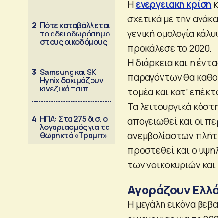
Η
ενεργειακή κρίση
κ
σχετικά με την ανάκ
2
Πότε καταβάλλεται
γενική ομολογία κάλυ
το αδειοδωρόσημο
στους οικοδόμους
προκάλεσε το 2020.
Η διάρκεια και η έντ
3
Samsung και SK
παραγόντων θα καθορ
Hynix δοκιμάζουν
κινεζικά τσιπ
τομέα και κατ’ επέκτ
Τα λειτουργικά κόστ
4
ΗΠΑ: Στα 275 δισ. ο
απογειωθεί και οι π
λογαριασμός για τα
ανεμβολίαστων πλήτ
θωρηκτά «Τραμπ»
προστεθεί και ο υψη
των νοικοκυριών και 
Αγοράζουν Ελλ
Η μεγάλη εικόνα βεβ