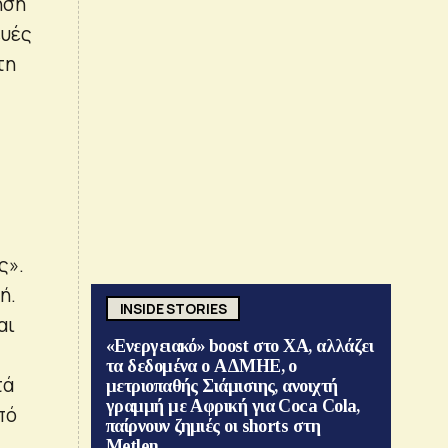
ηση
ευές
τη
ς».
ή.
INSIDE STORIES
αι
«Ενεργειακό» boost στο ΧΑ, αλλάζει
τα δεδομένα ο ΑΔΜΗΕ, ο
τά
μετριοπαθής Σιάμισιης, ανοιχτή
γραμμή με Αφρική για Coca Cola,
πό
παίρνουν ζημιές οι shorts στη
Metlen