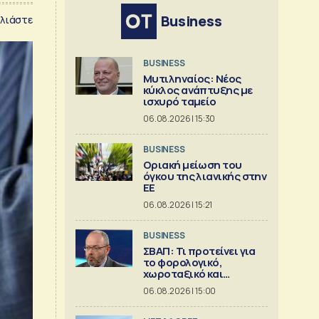
Business
λιάστε
BUSINESS
Μυτιληναίος: Νέος
κύκλος ανάπτυξης με
ισχυρό ταμείο
06.08.2026 | 15:30
BUSINESS
Οριακή μείωση του
όγκου της λιανικής στην
ΕΕ
06.08.2026 | 15:21
BUSINESS
ΣΒΑΠ: Τι προτείνει για
το φορολογικό,
χωροταξικό και
εργασιακό πλαίσιο της
06.08.2026 | 15:00
Μεταποίησης