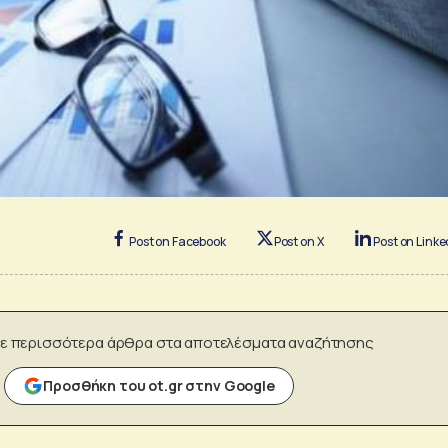
Post on Facebook
Post on X
Post on Linke
ε περισσότερα άρθρα στα αποτελέσματα αναζήτησης
Προσθήκη του ot.gr στην Google