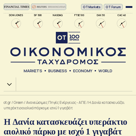
ΟΤ Markets
OT Forum
DOW JONES
SP 500
NASDAQ
FTSE 100
DAX 30
CAC 40
MARKETS
BUSINESS
ECONOMY
WORLD
Χ.Α.
ot.gr
/
Green
/
Ανανεώσιμες Πηγές Ενέργειας - ΑΠΕ
/
Η Δανία κατασκευάζει
υπεράκτιο αιολικό πάρκο με ισχύ 1 γιγαβάτ
Η Δανία κατασκευάζει υπεράκτιο
αιολικό πάρκο με ισχύ 1 γιγαβάτ