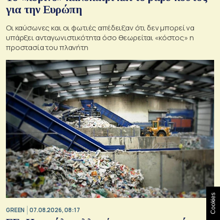
για την Ευρώπη
Οι καύσωνες και οι φωτιές απέδειξαν ότι δεν μπορεί να
υπάρξει ανταγωνιστικότητα όσο θεωρείται «κόστος» η
προστασία του πλανήτη
Cookies
GREEN
07.08.2026, 08:17