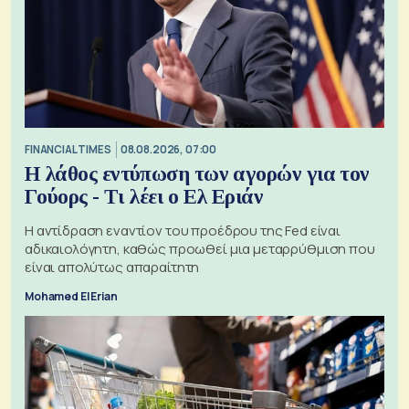
FINANCIAL TIMES
08.08.2026, 07:00
Η λάθος εντύπωση των αγορών για τον
Γούορς - Τι λέει ο Ελ Εριάν
Η αντίδραση εναντίον του προέδρου της Fed είναι
αδικαιολόγητη, καθώς προωθεί μια μεταρρύθμιση που
είναι απολύτως απαραίτητη
Mohamed El Erian