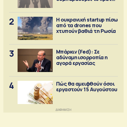
πρόνοιας
2
Η ουκρανική startup πίσω
από τα drones που
χτυπούν βαθιά τη Ρωσία
3
Μπάρκιν (Fed): Σε
αδύναμη ισορροπία η
αγορά εργασίας
4
Πώς θα αμειφθούν όσοι
εργαστούν 15 Αυγούστου