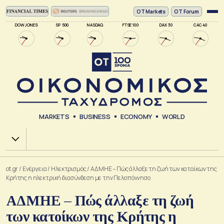
ΟΤ Markets
OT Forum
DOW JONES
SP 500
NASDAQ
FTSE 100
DAX 30
CAC 40
MARKETS
BUSINESS
ECONOMY
WORLD
Χ.Α.
ot.gr
/
Ενέργεια
/
Ηλεκτρισμός
/
ΑΔΜΗΕ – Πώς άλλαξε τη ζωή των κατοίκων της
Κρήτης η ηλεκτρική διασύνδεση με την Πελοπόννησο
ΑΔΜΗΕ – Πώς άλλαξε τη ζωή
των κατοίκων της Κρήτης η