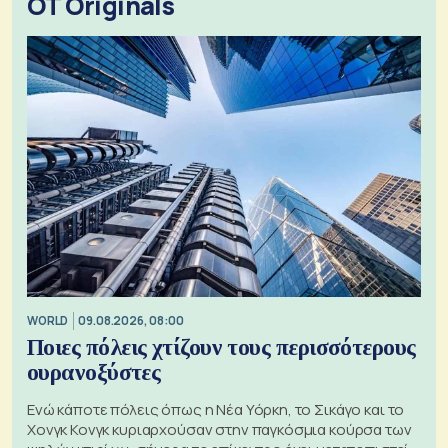
OT Originals
WORLD
09.08.2026, 08:00
Ποιες πόλεις χτίζουν τους περισσότερους
ουρανοξύστες
Ενώ κάποτε πόλεις όπως η Νέα Υόρκη, το Σικάγο και το
Χονγκ Κονγκ κυριαρχούσαν στην παγκόσμια κούρσα των