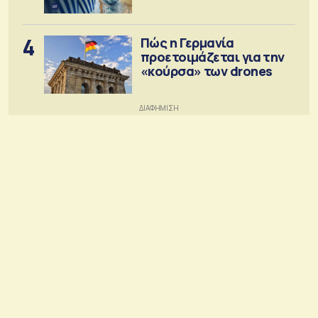
στόχος
4
Πώς η Γερμανία
προετοιμάζεται για την
«κούρσα» των drones