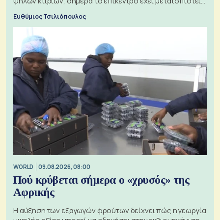
ψηλών κτιρίων, σήμερα το επίκεντρο έχει μετατοπιστεί
προς την Ασία
Ευθύμιος Τσιλιόπουλος
WORLD
09.08.2026, 08:00
Πού κρύβεται σήμερα ο «χρυσός» της
Αφρικής
Η αύξηση των εξαγωγών φρούτων δείχνει πώς η γεωργία