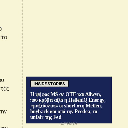
ο
 το
ου
INSIDE STORIES
στές
Η ψήφος MS σε ΟΤΕ και Allwyn,
που κρύβει αξία η HelleniQ Energy,
«μαζεύονται» οι short στη Metlen,
την
buyback και από την Prodea, το
unfair της Fed