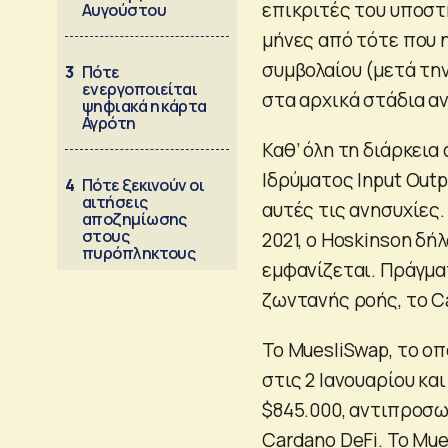
επικριτές του υποστ
Αυγούστου
μήνες από τότε που 
συμβολαίου (μετά την
3
Πότε
ενεργοποιείται
στα αρχικά στάδια α
ψηφιακά η κάρτα
Αγρότη
Καθ’ όλη τη διάρκεια
Ιδρύματος Input Outp
4
Πότε ξεκινούν οι
αιτήσεις
αυτές τις ανησυχίες.
αποζημίωσης
στους
2021, ο Hoskinson δή
πυρόπληκτους
εμφανίζεται. Πράγμα
ζωντανής ροής, το C
Το MuesliSwap, το ο
στις 2 Ιανουαρίου κα
$845.000, αντιπροσω
Cardano DeFi. Το Mue