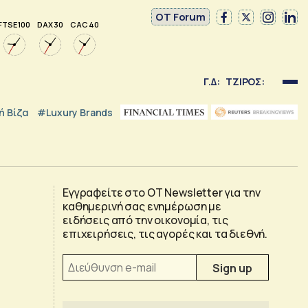
OT Forum
FTSE 100
DAX 30
CAC 40
Γ.Δ:
ΤΖΙΡΟΣ:
 Βίζα
#luxury Brands
Εγγραφείτε στο OT Newsletter για την
καθημερινή σας ενημέρωση με
ειδήσεις από την οικονομία, τις
επιχειρήσεις, τις αγορές και τα διεθνή.