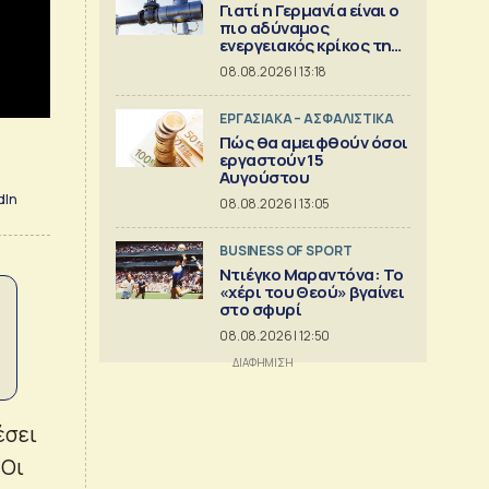
Γιατί η Γερμανία είναι ο
πιο αδύναμος
ενεργειακός κρίκος της
Ευρώπης
08.08.2026 | 13:18
ΕΡΓΑΣΙΑΚΑ – ΑΣΦΑΛΙΣΤΙΚΑ
Πώς θα αμειφθούν όσοι
εργαστούν 15
Αυγούστου
dIn
08.08.2026 | 13:05
BUSINESS OF SPORT
Ντιέγκο Μαραντόνα: Το
«χέρι του Θεού» βγαίνει
στο σφυρί
08.08.2026 | 12:50
έσει
 Οι