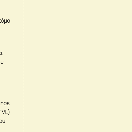
κόμα
ει
ου
.
ρησε
TVL)
ου