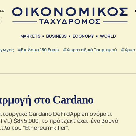
AQ
MARKETS
BUSINESS
ECONOMY
WORLD
γωγές
#Επίδομα 150 Ευρώ
#Χωροταξικό Τουρισμού
#Χρυσή
αρμογή στο Cardano
ειτουργικό Cardano DeFi dApp επ’ονόματι
TVL) $845.000, το πρότζεκτ έχει ‘ένα βουνό
λο του "Ethereum-killer".