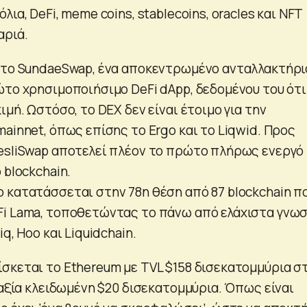
ια, DeFi, meme coins, stablecoins, oracles και NFT
αριά.
 το SundaeSwap, ένα αποκεντρωμένο ανταλλακτήρι
ώτο χρησιμοποιήσιμο DeFi dApp, δεδομένου του ότι
ιμή. Ωστόσο, το DEX δεν είναι έτοιμο για την
ainnet, όπως επίσης το Ergo και το Liqwid. Προς
esliSwap αποτελεί πλέον το πρώτο πλήρως ενεργό
 blockchain.
 κατατάσσεται στην 78η θέση από 87 blockchain π
Fi Lama, τοποθετώντας το πάνω από ελάχιστα γνω
q, Hoo και Liquidchain.
σκεται το Ethereum με TVL $158 δισεκατομμύρια σ
 αξία κλειδωμένη $20 δισεκατομμύρια. Όπως είναι