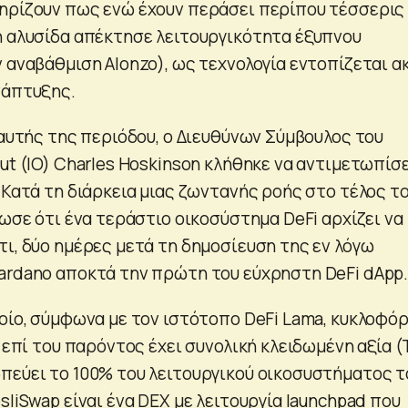
ηρίζουν πως ενώ έχουν περάσει περίπου τέσσερις
η αλυσίδα απέκτησε λειτουργικότητα έξυπνου
 αναβάθμιση Alonzo), ως τεχνολογία εντοπίζεται α
νάπτυξης.
 αυτής της περιόδου, ο Διευθύνων Σύμβουλος του
ut (IO) Charles Hoskinson κλήθηκε να αντιμετωπίσ
 Κατά τη διάρκεια μιας ζωντανής ροής στο τέλος τ
λωσε ότι ένα τεράστιο οικοσύστημα DeFi αρχίζει να
τι, δύο ημέρες μετά τη δημοσίευση της εν λόγω
ardano αποκτά την πρώτη του εύχρηστη DeFi dApp
ποίο, σύμφωνα με τον ιστότοπο DeFi Lama, κυκλοφό
ι επί του παρόντος έχει συνολική κλειδωμένη αξία (
πεύει το 100% του λειτουργικού οικοσυστήματος τ
sliSwap είναι ένα DEX με λειτουργία launchpad που