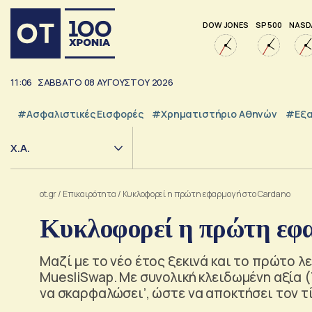
DOW JONES
SP 500
NASD
11:06
ΣΑΒΒΑΤΟ
08
ΑΥΓΟΥΣΤΟΥ
2026
#Ασφαλιστικές Εισφορές
#Χρηματιστήριο Αθηνών
#εξα
Χ.Α.
ot.gr
/
Επικαιρότητα
/
Κυκλοφορεί η πρώτη εφαρμογή στο Cardano
Κυκλοφορεί η πρώτη εφ
Μαζί με το νέο έτος ξεκινά και το πρώτο λ
MuesliSwap. Με συνολική κλειδωμένη αξία (
να σκαρφαλώσει’, ώστε να αποκτήσει τον τίτ