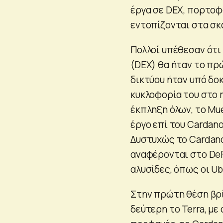
έργα σε DEX, πορτοφόλ
εντοπίζονται στα σκ
Πολλοί υπέθεσαν ότι
(DEX) θα ήταν το πρ
δικτύου ήταν υπό δοκ
κυκλοφορία του στο m
έκπληξη όλων, το Mu
έργο επί του Cardano
Δυστυχώς το Cardano
αναφέρονται στο De
αλυσίδες, όπως οι Ubi
Στην πρώτη θέση βρί
δεύτερη το Terra, με