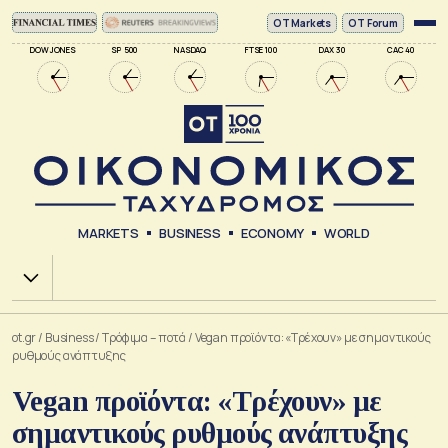
ΟΤ Markets
OT Forum
DOW JONES
SP 500
NASDAQ
FTSE 100
DAX 30
CAC 40
MARKETS
BUSINESS
ECONOMY
WORLD
Χ.Α.
ot.gr
/
Business
/
Τρόφιμα – ποτά
/
Vegan προϊόντα: «Τρέχουν» με σημαντικούς
ρυθμούς ανάπτυξης
Vegan προϊόντα: «Τρέχουν» με
σημαντικούς ρυθμούς ανάπτυξης