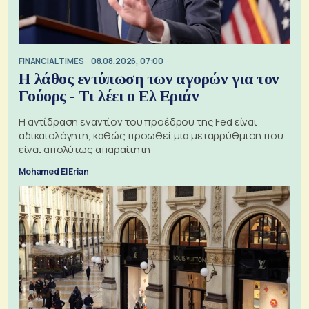
FINANCIAL TIMES
08.08.2026, 07:00
Η λάθος εντύπωση των αγορών για τον
Γούορς - Τι λέει ο Ελ Εριάν
Η αντίδραση εναντίον του προέδρου της Fed είναι
αδικαιολόγητη, καθώς προωθεί μια μεταρρύθμιση που
είναι απολύτως απαραίτητη
Mohamed El Erian