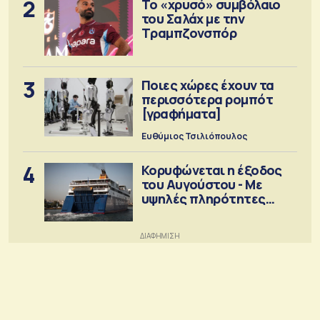
2
Το «χρυσό» συμβόλαιο
του Σαλάχ με την
Τραμπζονσπόρ
3
Ποιες χώρες έχουν τα
περισσότερα ρομπότ
[γραφήματα]
Ευθύμιος Τσιλιόπουλος
4
Κορυφώνεται η έξοδος
του Αυγούστου - Με
υψηλές πληρότητες
αναχωρούν τα πλοία