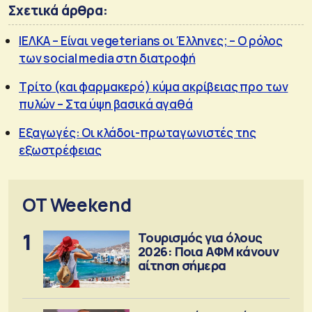
Σχετικά άρθρα:
ΙΕΛΚΑ – Είναι vegeterians οι Έλληνες; – Ο ρόλος
των social media στη διατροφή
Τρίτο (και φαρμακερό) κύμα ακρίβειας προ των
πυλών – Στα ύψη βασικά αγαθά
Εξαγωγές: Οι κλάδοι-πρωταγωνιστές της
εξωστρέφειας
OT Weekend
1
Τουρισμός για όλους
2026: Ποια ΑΦΜ κάνουν
αίτηση σήμερα