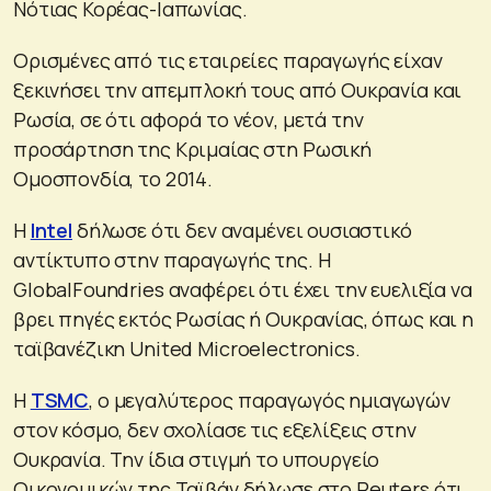
Νότιας Κορέας-Ιαπωνίας.
Ορισμένες από τις εταιρείες παραγωγής είχαν
ξεκινήσει την απεμπλοκή τους από Ουκρανία και
Ρωσία, σε ότι αφορά το νέον, μετά την
προσάρτηση της Κριμαίας στη Ρωσική
Ομοσπονδία, το 2014.
Η
Intel
δήλωσε ότι δεν αναμένει ουσιαστικό
αντίκτυπο στην παραγωγής της. Η
GlobalFoundries αναφέρει ότι έχει την ευελιξία να
βρει πηγές εκτός Ρωσίας ή Ουκρανίας, όπως και η
ταϊβανέζικη United Microelectronics.
Η
TSMC
, ο μεγαλύτερος παραγωγός ημιαγωγών
στον κόσμο, δεν σχολίασε τις εξελίξεις στην
Ουκρανία. Την ίδια στιγμή το υπουργείο
Οικονομικών της Ταϊβάν δήλωσε στο Reuters ότι