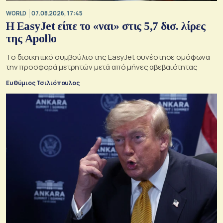
WORLD
07.08.2026, 17:45
Η EasyJet είπε το «ναι» στις 5,7 δισ. λίρες
της Apollo
Το διοικητικό συμβούλιο της EasyJet συνέστησε ομόφωνα
την προσφορά μετρητών μετά από μήνες αβεβαιότητας
Ευθύμιος Τσιλιόπουλος