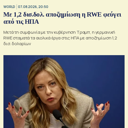
WORLD
07.08.2026, 20:50
Με 1,2 δισ.δολ. αποζημίωση η RWE φεύγει
από τις ΗΠΑ
Μετά τη συμφωνία με την κυβέρνηση Τραμπ, η γερμανική
RWE σταματά τα αιολικά έργα στις ΗΠΑ με αποζημίωση 1,2
δισ. δολαρίων