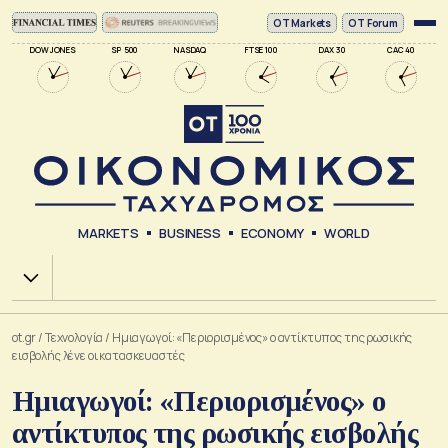
ΟΤ Markets
OT Forum
DOW JONES
SP 500
NASDAQ
FTSE 100
DAX 30
CAC 40
MARKETS
BUSINESS
ECONOMY
WORLD
Χ.Α.
ot.gr
/
Τεχνολογία
/
Ημιαγωγοί: «Περιορισμένος» ο αντίκτυπος της ρωσικής
εισβολής λένε οι κατασκευαστές
Ημιαγωγοί: «Περιορισμένος» ο
αντίκτυπος της ρωσικής εισβολής