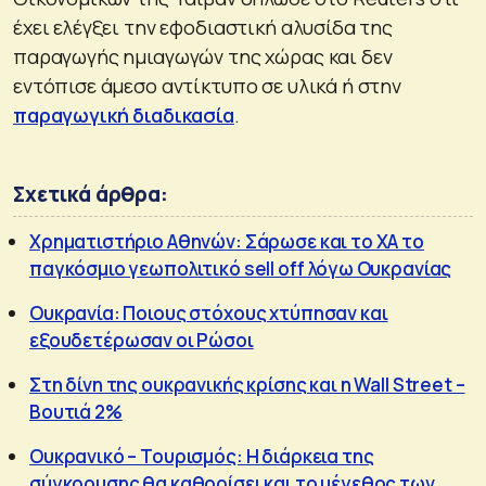
έχει ελέγξει την εφοδιαστική αλυσίδα της
παραγωγής ημιαγωγών της χώρας και δεν
εντόπισε άμεσο αντίκτυπο σε υλικά ή στην
παραγωγική διαδικασία
.
Σχετικά άρθρα:
Χρηματιστήριο Αθηνών: Σάρωσε και το ΧΑ το
παγκόσμιο γεωπολιτικό sell off λόγω Ουκρανίας
Ουκρανία: Ποιους στόχους χτύπησαν και
εξουδετέρωσαν οι Ρώσοι
Στη δίνη της ουκρανικής κρίσης και η Wall Street –
Βουτιά 2%
Ουκρανικό – Τουρισμός: Η διάρκεια της
σύγκρουσης θα καθορίσει και το μέγεθος των