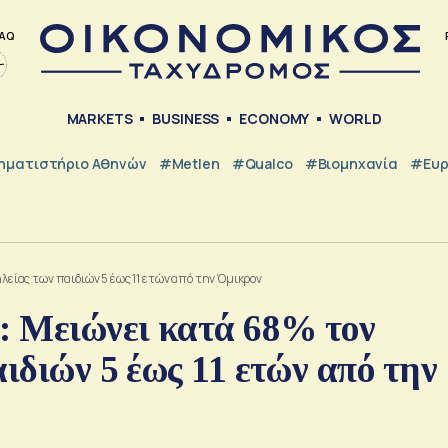
AQ
MARKETS
BUSINESS
ECONOMY
WORLD
ηματιστήριο Αθηνών
#metlen
#Qualco
#Βιομηχανία
#Ευ
λείας των παιδιών 5 έως 11 ετών από την Όμικρον
h: Μειώνει κατά 68% τον
ιδιών 5 έως 11 ετών από την