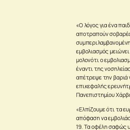
«Ο λόγος για ένα παιδ
αποτραπούν σοβαρές 
συμπεριλαμβανομένης 
εμβολιασμός μειώνει 
μολονότι ο εμβολιασ
έναντι της νοσηλείας
απέτρεψε την βαριά 
επικεφαλής ερευνήτρ
Πανεπιστημίου Χάρβα
«Ελπίζουμε ότι τα ε
απόφαση να εμβολιάσ
19. Τα οφέλη σαφώς 