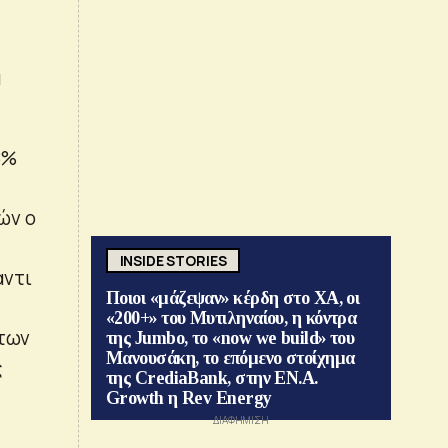
ά
8%
ών ο
INSIDE STORIES
αντι
Ποιοι «μάζεψαν» κέρδη στο ΧΑ, οι
«200+» του Μυτιληναίου, η κόντρα
 των
της Jumbo, το «now we build» του
Μανουσάκη, το επόμενο στοίχημα
ς
της CrediaBank, στην ΕΝ.Α.
Growth η Rev Energy