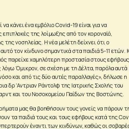
ί να κάνει ένα εμβόλιο Covid-19 είναι για να
επιπλοκές της λοίμωξης από τον κοροναϊό,
της νοσηλείας. Η νέα μελέτη δείχνει ότι ο
αυτό τον κίνδυνο σημαντικά στα παιδιά 5-11 ετών. 
μός παρείχε χαμηλότερη προστασία στους εφήβου
 λόγω Όμικρον, σε σχέση με τη Δέλτα, παρόλα αυτά
νόσο και από τις δύο αυτές παραλλαγές», δήλωσε η
ια δρ ‘Αντριαν Ράντολφ της Ιατρικής Σχολής του
ρντ και του Νοσοκομείου Παίδων της Βοστώνης.
υρήματα μας θα βοηθήσουν τους γονείς να πάρουν τ
ουν τα παιδιά τους και τους εφήβους κατά της Cov
υπερτερούν έναντι των κινδύνων, καθώς οι σοβαρέ