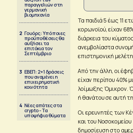
παραγγελιών στη
γερμανική
βιομηχανία
Τα παιδιά 5 έως 11 ε
κορωνοϊού, είχαν 68
2
Γουόρς: Υπό ποιες
διάρκεια του κύματο
προϋποθέσεις θα
αυξήσει τα
ανεμβολίαστα συνομή
επιτόκια τον
Σεπτέμβριο
επιστημονική μελέτη
Από την άλλη, οι έφη
3
ΕΒΕΠ: 2+1 δράσεις
που αναμένει η
είχαν περίπου 40% μ
επιχειρηματική
κοινότητα
λοίμωξης Όμικρον. Ό
ή θανάτου σε αυτή τ
4
Νέες απάτες στα
crypto - Τα
Οι ερευνητές των Κ
υποψήφια θύματα
και του Νοσοκομείου
δημοσίευση στο αμερ