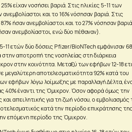
 25% είχαν νοσήσει βαριά. Στις ηλικίες 5-11 των
 ανεμβολίαστοι και το 16% νόσησαν βαριά. Στις
ο 87% ήσαν ανεμβολίαστοι και το 27% νόσησαν βαρι
ήσαν ανεμβολίαστοι, ενώ δύο πέθαναν).
5-11 ετών δύο δόσεις Pfizer/BioNTech εμφάνισαν 6
 στην αποτροπή της νοσηλείας στη διάρκεια
κρον στην κοινότητα. Μεταξύ των εφήβων 12-18 ετ
σε μεγαλύτερη αποτελεσματικότητα 92% κατά του
των εφήβων λόγω λοίμωξης με παραλλαγή Δέλτα, έν
ς 40% έναντι της Όμικρον. Όσον αφορά όμως την
 και απειλητικής για τη ζωή νόσου, ο εμβολιασμός
οτελεσματικός κατά την περίοδο επικράτησης τη
την επόμενη περίοδο της Όμικρον.
oNTech έγινε διαθέσιμο στις ηλικίες 16-18 ετών τον