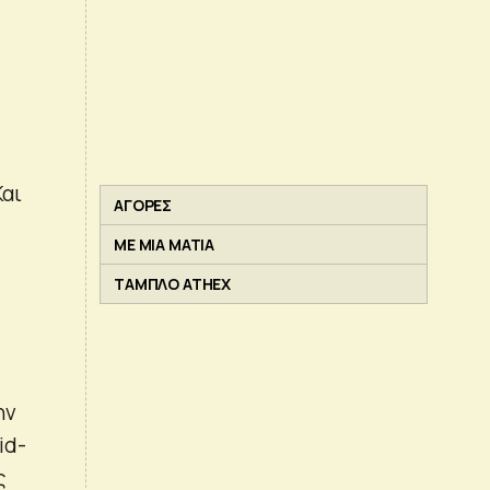
Και
ΑΓΟΡΕΣ
ς
ΜΕ ΜΙΑ ΜΑΤΙΑ
ΤΑΜΠΛΟ ATHEX
ην
id-
ς