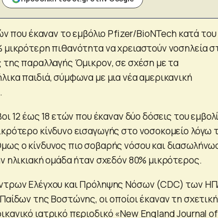
τών που έκαναν το εμβόλιο Pfizer/BioNTech κατά του
% μικρότερη πιθανότητα να χρειαστούν νοσηλεία σ
ς της παραλλαγής Όμικρον, σε σχέση με τα
λικα παιδιά, σύμφωνα με μια νέα αμερικανική
.
βοι 12 έως 18 ετών που έκαναν δύο δόσεις του εμβολί
ικρότερο κίνδυνο εισαγωγής στο νοσοκομείο λόγω 
μως ο κίνδυνος πιο σοβαρής νόσου και διασωλήνω
ην ηλικιακή ομάδα ήταν σχεδόν 80% μικρότερος.
έντρων Ελέγχου και Πρόληψης Νόσων (CDC) των ΗΠ
 Παίδων της Βοστώνης, οι οποίοι έκαναν τη σχετική
ικανικό ιατρικό περιοδικό «New England Journal of