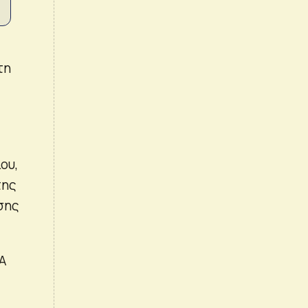
τη
ου,
της
σης
Α