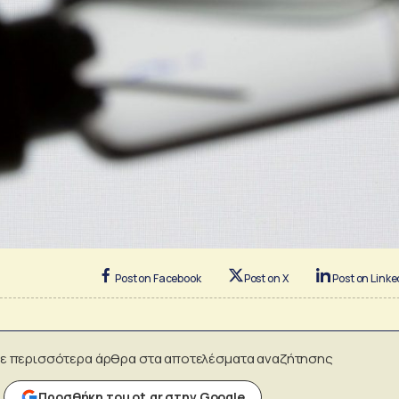
Post on Facebook
Post on X
Post on Linke
ε περισσότερα άρθρα στα αποτελέσματα αναζήτησης
Προσθήκη του ot.gr στην Google