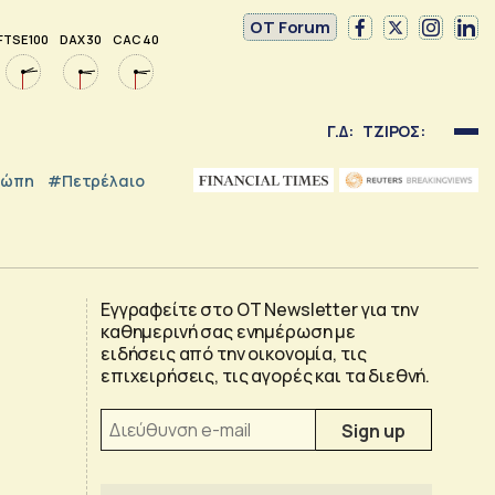
OT Forum
FTSE 100
DAX 30
CAC 40
Γ.Δ:
ΤΖΙΡΟΣ:
ρώπη
#Πετρέλαιο
Εγγραφείτε στο OT Newsletter για την
καθημερινή σας ενημέρωση με
ειδήσεις από την οικονομία, τις
επιχειρήσεις, τις αγορές και τα διεθνή.