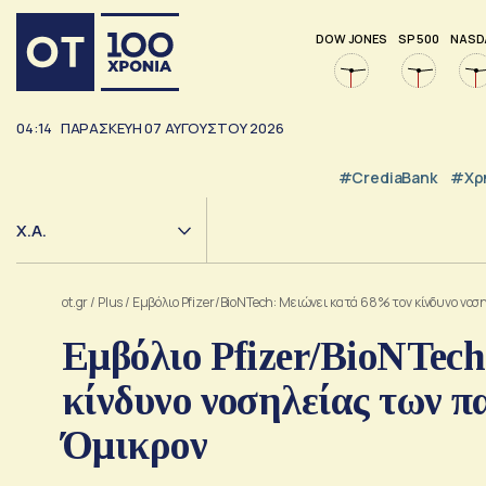
DOW JONES
SP 500
NASD
04:14
ΠΑΡΑΣΚΕΥΗ
07
ΑΥΓΟΥΣΤΟΥ
2026
#CrediaBank
#Χρ
Χ.Α.
ot.gr
/
Plus
/
Εμβόλιο Pfizer/BioNTech: Μειώνει κατά 68% τον κίνδυνο νοση
Εμβόλιο Pfizer/BioNTec
κίνδυνο νοσηλείας των πα
Όμικρον