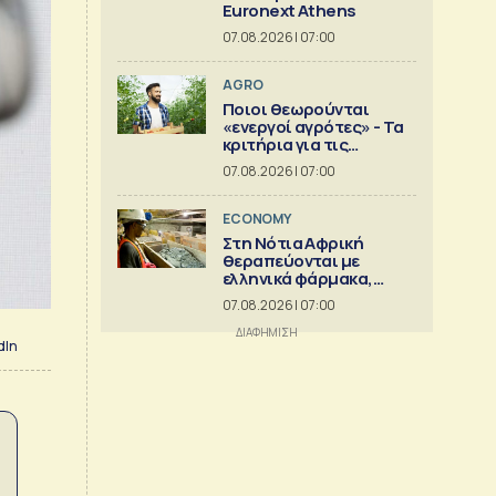
Euronext Athens
07.08.2026 | 07:00
AGRO
Ποιοι θεωρούνται
«ενεργοί αγρότες» - Τα
κριτήρια για τις
ενισχύσεις
07.08.2026 | 07:00
ECONOMY
Στη Νότια Αφρική
θεραπεύονται με
ελληνικά φάρμακα,
στέλνουν αργίλιο
07.08.2026 | 07:00
dIn