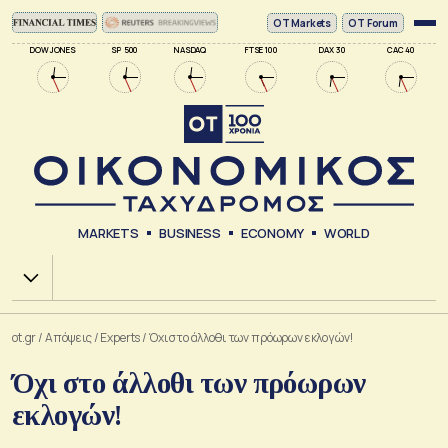
ΟΤ Markets
OT Forum
DOW JONES
SP 500
NASDAQ
FTSE 100
DAX 30
CAC 40
MARKETS
BUSINESS
ECONOMY
WORLD
Χ.Α.
ot.gr
/
Απόψεις
/
Experts
/
Όχι στο άλλοθι των πρόωρων εκλογών!
Όχι στο άλλοθι των πρόωρων
εκλογών!