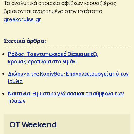
Τα αναλυτικά στοιχεία αφίξεων κρουαζιέρας
βρίσκονται αναρτημένα στον ιστότοπο
greekcruise.gr
Σχετικά άρθρα:
Ρόδος: Το εντυπωσιακό θέαμα με έξι
κρουαζιερόπλοια στο λιμάνι
Διώρυγα της Κορίνθου: Επαναλειτουργεί από τον
Ιούλιο
Ναυτιλία: Η μυστική γλώσσα και τα σύμβολα των
πλοίων
OT Weekend