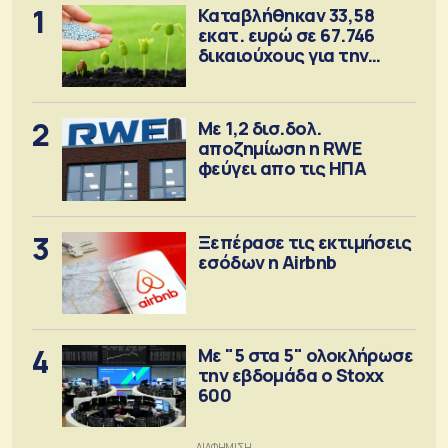
1
Καταβλήθηκαν 33,58
εκατ. ευρώ σε 67.746
δικαιούχους για την
αγορά λιπασμάτων
2
Με 1,2 δισ.δολ.
αποζημίωση η RWE
φεύγει απο τις ΗΠΑ
3
Ξεπέρασε τις εκτιμήσεις
εσόδων η Airbnb
4
Με "5 στα 5" ολοκλήρωσε
την εβδομάδα ο Stoxx
600