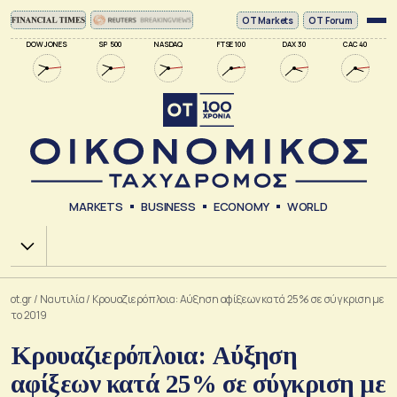
ΟΤ Markets
OT Forum
DOW JONES
SP 500
NASDAQ
FTSE 100
DAX 30
CAC 40
MARKETS
BUSINESS
ECONOMY
WORLD
Χ.Α.
ot.gr
/
Ναυτιλία
/
Κρουαζιερόπλοια: Αύξηση αφίξεων κατά 25% σε σύγκριση με
το 2019
Κρουαζιερόπλοια: Αύξηση
αφίξεων κατά 25% σε σύγκριση με