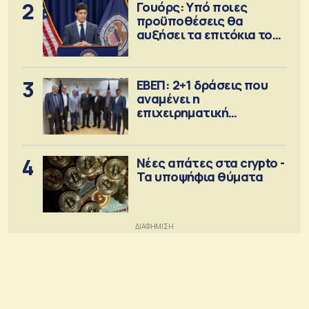
2
Γουόρς: Υπό ποιες
προϋποθέσεις θα
αυξήσει τα επιτόκια τον
Σεπτέμβριο
3
ΕΒΕΠ: 2+1 δράσεις που
αναμένει η
επιχειρηματική
κοινότητα
4
Νέες απάτες στα crypto -
Τα υποψήφια θύματα