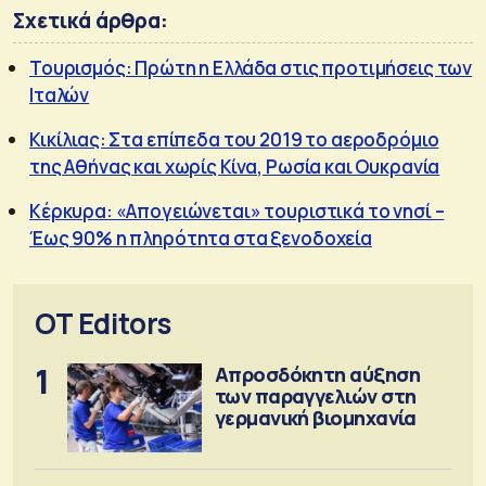
Σχετικά άρθρα:
Τουρισμός: Πρώτη η Ελλάδα στις προτιμήσεις των
Ιταλών
Κικίλιας: Στα επίπεδα του 2019 το αεροδρόμιο
της Αθήνας και χωρίς Κίνα, Ρωσία και Ουκρανία
Κέρκυρα: «Απογειώνεται» τουριστικά το νησί –
Έως 90% η πληρότητα στα ξενοδοχεία
OT Editors
1
Απροσδόκητη αύξηση
των παραγγελιών στη
γερμανική βιομηχανία