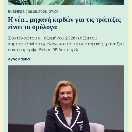
BUSINESS
06.08.2026, 07:00
Η νέα... μηχανή κερδών για τις τράπεζες
είναι τα ομόλογα
Στο τέλος του α΄ εξαμήνου 2026 η αξία του
χαρτοφυλακίου ομολόγων από τις συστημικές τράπεζες
είχε διαμορφωθεί σε 95 δισ. ευρώ
Αγης Μάρκου