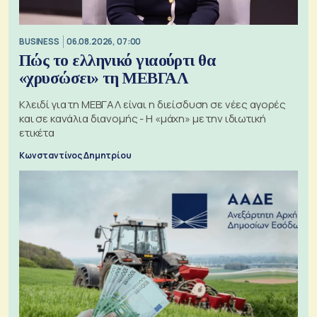
BUSINESS
06.08.2026, 07:00
Πώς το ελληνικό γιαούρτι θα
«χρυσώσει» τη ΜΕΒΓΑΛ
Κλειδί για τη ΜΕΒΓΑΛ είναι η διείσδυση σε νέες αγορές
και σε κανάλια διανομής - Η «μάχη» με την ιδιωτική
ετικέτα
Κωνσταντίνος Δημητρίου