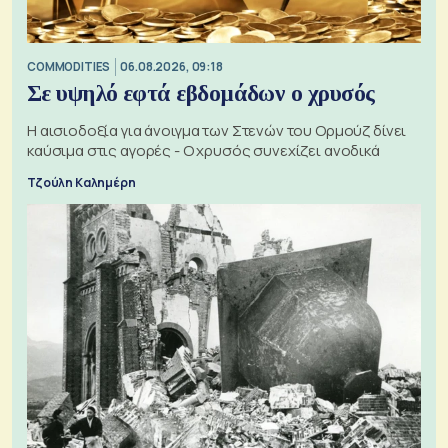
COMMODITIES
06.08.2026, 09:18
Σε υψηλό εφτά εβδομάδων ο χρυσός
Η αισιοδοξία για άνοιγμα των Στενών του Ορμούζ δίνει
καύσιμα στις αγορές - Ο χρυσός συνεχίζει ανοδικά
Τζούλη Καλημέρη