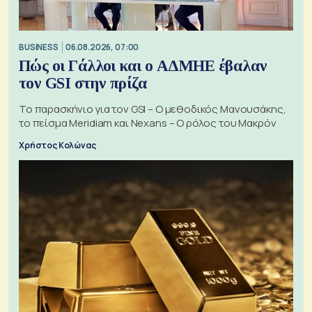
BUSINESS
06.08.2026, 07:00
Πώς οι Γάλλοι και ο ΑΔΜΗΕ έβαλαν
τον GSI στην πρίζα
Το παρασκήνιο για τον GSI – Ο μεθοδικός Μανουσάκης,
το πείσμα Meridiam και Nexans – Ο ρόλος του Μακρόν
Χρήστος Κολώνας