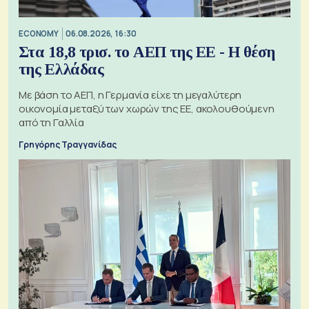
ECONOMY
06.08.2026, 16:30
Στα 18,8 τρισ. το ΑΕΠ της ΕΕ - Η θέση
της Ελλάδας
Με βάση το ΑΕΠ, η Γερμανία είχε τη μεγαλύτερη
οικονομία μεταξύ των χωρών της ΕΕ, ακολουθούμενη
από τη Γαλλία
Γρηγόρης Τραγγανίδας