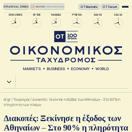
ΟΤ Markets
OT Forum
DOW JONES
SP 500
NASDAQ
FTSE 100
DAX 30
CAC 40
MARKETS
BUSINESS
ECONOMY
WORLD
Χ.Α.
ot.gr
/
Τουρισμός
/
Διακοπές: Ξεκίνησε η έξοδος των Αθηναίων – Στο 90% η
πληρότητα των πλοίων
Διακοπές: Ξεκίνησε η έξοδος των
Αθηναίων – Στο 90% η πληρότητα