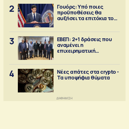
2
Γουόρς: Υπό ποιες
προϋποθέσεις θα
αυξήσει τα επιτόκια τον
Σεπτέμβριο
3
ΕΒΕΠ: 2+1 δράσεις που
αναμένει η
επιχειρηματική
κοινότητα
4
Νέες απάτες στα crypto -
Τα υποψήφια θύματα