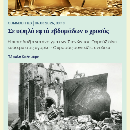
COMMODITIES
06.08.2026, 09:18
Σε υψηλό εφτά εβδομάδων ο χρυσός
Η αισιοδοξία για άνοιγμα των Στενών του Ορμούζ δίνει
καύσιμα στις αγορές - Ο χρυσός συνεχίζει ανοδικά
Τζούλη Καλημέρη