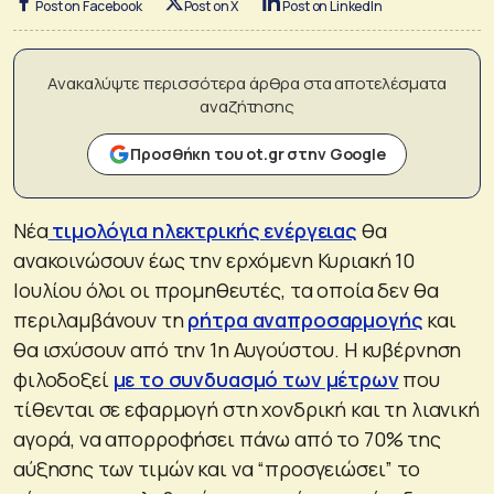
Post on Facebook
Post on X
Post on LinkedIn
Ανακαλύψτε περισσότερα άρθρα στα αποτελέσματα
αναζήτησης
Προσθήκη του ot.gr στην Google
Νέα
τιμολόγια ηλεκτρικής ενέργειας
θα
ανακοινώσουν έως την ερχόμενη Κυριακή 10
Ιουλίου όλοι οι προμηθευτές, τα οποία δεν θα
περιλαμβάνουν τη
ρήτρα αναπροσαρμογής
και
θα ισχύσουν από την 1η Αυγούστου. Η κυβέρνηση
φιλοδοξεί
με το συνδυασμό των μέτρων
που
τίθενται σε εφαρμογή στη χονδρική και τη λιανική
αγορά, να απορροφήσει πάνω από το 70% της
αύξησης των τιμών και να “προσγειώσει” το