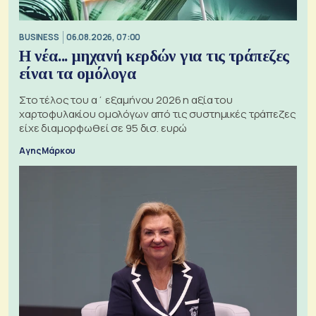
BUSINESS
06.08.2026, 07:00
Η νέα... μηχανή κερδών για τις τράπεζες
είναι τα ομόλογα
Στο τέλος του α΄ εξαμήνου 2026 η αξία του
χαρτοφυλακίου ομολόγων από τις συστημικές τράπεζες
είχε διαμορφωθεί σε 95 δισ. ευρώ
Αγης Μάρκου