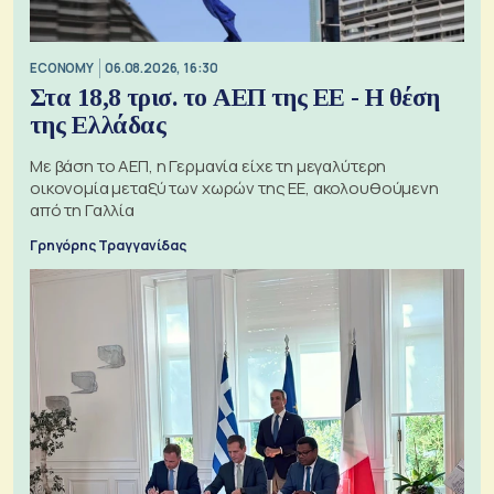
ECONOMY
06.08.2026, 16:30
Στα 18,8 τρισ. το ΑΕΠ της ΕΕ - Η θέση
της Ελλάδας
Με βάση το ΑΕΠ, η Γερμανία είχε τη μεγαλύτερη
οικονομία μεταξύ των χωρών της ΕΕ, ακολουθούμενη
από τη Γαλλία
Γρηγόρης Τραγγανίδας