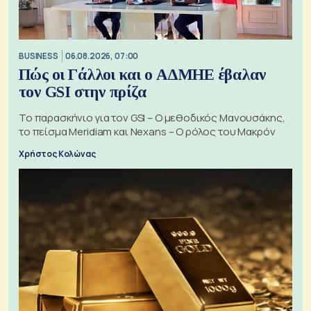
BUSINESS
06.08.2026, 07:00
Πώς οι Γάλλοι και ο ΑΔΜΗΕ έβαλαν
τον GSI στην πρίζα
Το παρασκήνιο για τον GSI – Ο μεθοδικός Μανουσάκης,
το πείσμα Meridiam και Nexans – Ο ρόλος του Μακρόν
Χρήστος Κολώνας