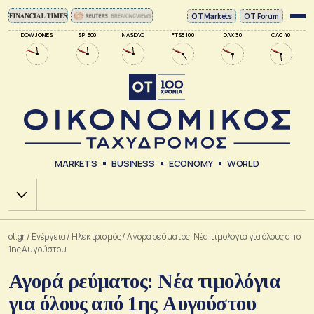
ΟΤ Markets
OT Forum
DOW JONES
SP 500
NASDAQ
FTSE 100
DAX 30
CAC 40
MARKETS
BUSINESS
ECONOMY
WORLD
Χ.Α.
ot.gr
/
Ενέργεια
/
Ηλεκτρισμός
/
Αγορά ρεύματος: Νέα τιμολόγια για όλους από
1ης Αυγούστου
Αγορά ρεύματος: Νέα τιμολόγια
για όλους από 1ης Αυγούστου