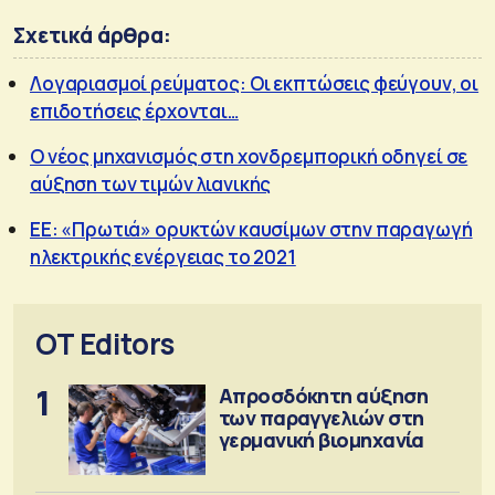
Σχετικά άρθρα:
Λογαριασμοί ρεύματος: Οι εκπτώσεις φεύγουν, οι
επιδοτήσεις έρχονται…
Ο νέος μηχανισμός στη χονδρεμπορική οδηγεί σε
αύξηση των τιμών λιανικής
ΕΕ: «Πρωτιά» ορυκτών καυσίμων στην παραγωγή
ηλεκτρικής ενέργειας το 2021
OT Editors
1
Απροσδόκητη αύξηση
των παραγγελιών στη
γερμανική βιομηχανία