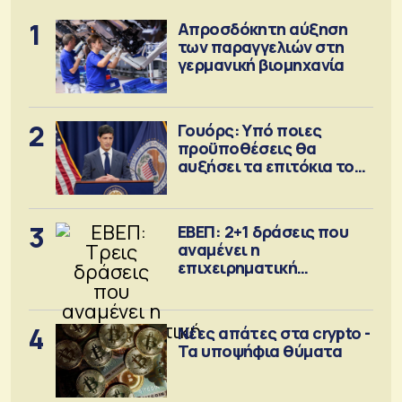
1
Απροσδόκητη αύξηση
των παραγγελιών στη
γερμανική βιομηχανία
2
Γουόρς: Υπό ποιες
προϋποθέσεις θα
αυξήσει τα επιτόκια τον
Σεπτέμβριο
3
ΕΒΕΠ: 2+1 δράσεις που
αναμένει η
επιχειρηματική
κοινότητα
4
Νέες απάτες στα crypto -
Τα υποψήφια θύματα