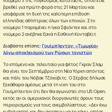
νούμερο 3 της παγκόσμιας κατάταξης, όπου είχε
βρεθεί για πρώτη φορά στις 21 Μαρτίου και
ισοφάρισε τη δική της καλύτερη επίδοση
ελληνίδας αθλήτριας όλων των εποχών. Στο
νούμερο 1 παραμένει η Ιγκα Σφιόντεκ και στο
νούμερο 2 ανέβηκε ξανά η Εσθονή Κονταβέιτ.
Διαβάστε επίσης:
Γουίμπλεντον: «Τιμωρία»
λόγω αποκλεισμού των Ρώσων τενιστών
Το επόμενο και τελευταίο για φέτος Γκραν Σλαμ
θα γίνει τον Σεπτέμβριο στη Νέα Υόρκη απόντος
και πάλι του Νόβακ Τζόκοβιτς. Ο Σέρβος δήλωσε
ξεκάθαρα αμέσως μετά τη νίκη του στο
Γουίμπλεντον ότι δεν θα αγωνιστεί στο US Open,
εκτός αν οι αμερικανοί διοργανωτές άρουν τους
περιορισμούς για τους ανεμβολίαστους. «Δεν έχω
εμβολιαστεί και δεν σκοπεύω να το κάνω, οπότε