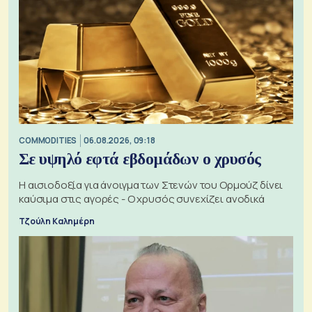
COMMODITIES
06.08.2026, 09:18
Σε υψηλό εφτά εβδομάδων ο χρυσός
Η αισιοδοξία για άνοιγμα των Στενών του Ορμούζ δίνει
καύσιμα στις αγορές - Ο χρυσός συνεχίζει ανοδικά
Τζούλη Καλημέρη