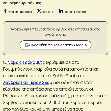
Δημήτρης Χρυσάνθης
Post on Facebook
Post on X
Post on LinkedIn
Ανακαλύψτε περισσότερα άρθρα στα αποτελέσματα
αναζήτησης
Προσθήκη του ot.gr στην Google
O
Νόβακ Τζόκοβιτς
θριάμβευσε στο
Γουίμπλεντον, παρ’ όλα αυτά καταποντίστηκε
στην παγκόσμια κατάταξη! Βαθμοί στο
λονδρέζικο Γκραν Σλαμ
δεν δόθηκαν φέτος
εξαιτίας της απόφασης να αποκλειστούν οι
Ρώσοι και Λευκορώσοι αθλητές, με αποτέλεσμα ο
Σέρβος να χάσει τους 2.000 που κέρδισε πέρυσι
στο Λονδίνο και να μην μπορεί να τους