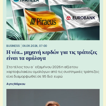
BUSINESS
06.08.2026, 07:00
Η νέα... μηχανή κερδών για τις τράπεζες
είναι τα ομόλογα
Στο τέλος του α΄ εξαμήνου 2026 η αξία του
χαρτοφυλακίου ομολόγων από τις συστημικές τράπεζες
είχε διαμορφωθεί σε 95 δισ. ευρώ
Αγης Μάρκου