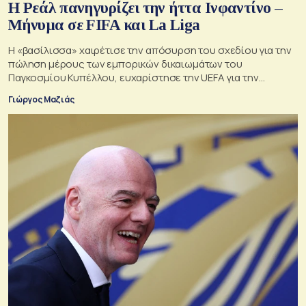
Η Ρεάλ πανηγυρίζει την ήττα Ινφαντίνο –
Μήνυμα σε FIFA και La Liga
Η «βασίλισσα» χαιρέτισε την απόσυρση του σχεδίου για την
πώληση μέρους των εμπορικών δικαιωμάτων του
Παγκοσμίου Κυπέλλου, ευχαρίστησε την UEFA για την
αντίστασή της και συνέδεσε την υπόθεση με τη δική της
Γιώργος Μαζιάς
πολυετή σύγκρουση για τη συμφωνία της La Liga με το
επενδυτικό ταμείο CVC.