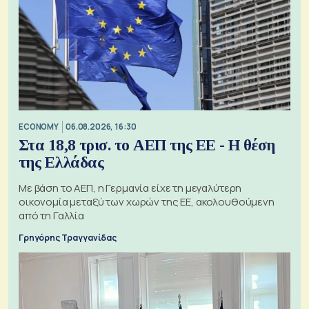
ECONOMY
06.08.2026, 16:30
Στα 18,8 τρισ. το ΑΕΠ της ΕΕ - Η θέση
της Ελλάδας
Με βάση το ΑΕΠ, η Γερμανία είχε τη μεγαλύτερη
οικονομία μεταξύ των χωρών της ΕΕ, ακολουθούμενη
από τη Γαλλία
Γρηγόρης Τραγγανίδας