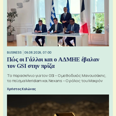
BUSINESS
06.08.2026, 07:00
Πώς οι Γάλλοι και ο ΑΔΜΗΕ έβαλαν
τον GSI στην πρίζα
Το παρασκήνιο για τον GSI – Ο μεθοδικός Μανουσάκης,
το πείσμα Meridiam και Nexans – Ο ρόλος του Μακρόν
Χρήστος Κολώνας