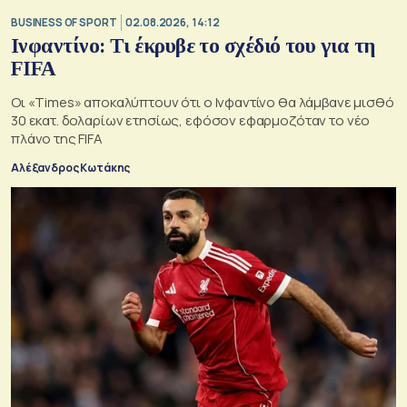
BUSINESS OF SPORT
02.08.2026, 14:12
Ινφαντίνο: Τι έκρυβε το σχέδιό του για τη
FIFA
Οι «Times» αποκαλύπτουν ότι ο Ινφαντίνο θα λάμβανε μισθό
30 εκατ. δολαρίων ετησίως, εφόσον εφαρμοζόταν το νέο
πλάνο της FIFA
Αλέξανδρος Κωτάκης