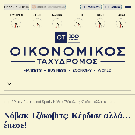
ΟΤ Markets
OT Forum
DOW JONES
SP 500
NASDAQ
FTSE 100
DAX 30
CAC 40
MARKETS
BUSINESS
ECONOMY
WORLD
Χ.Α.
ot.gr
/
Plus
/
Business of Sport
/
Νόβακ Τζόκοβιτς: Κέρδισε αλλά… έπεσε!
Νόβακ Τζόκοβιτς: Κέρδισε αλλά…
έπεσε!