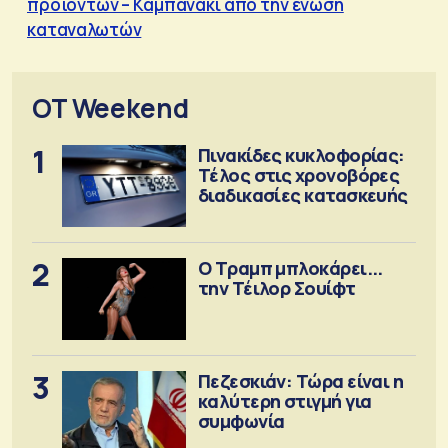
προϊόντων – Καμπανάκι από την ένωση
καταναλωτών
OT Weekend
1
Πινακίδες κυκλοφορίας:
Τέλος στις χρονοβόρες
διαδικασίες κατασκευής
2
Ο Τραμπ μπλοκάρει...
την Τέιλορ Σουίφτ
3
Πεζεσκιάν: Τώρα είναι η
καλύτερη στιγμή για
συμφωνία