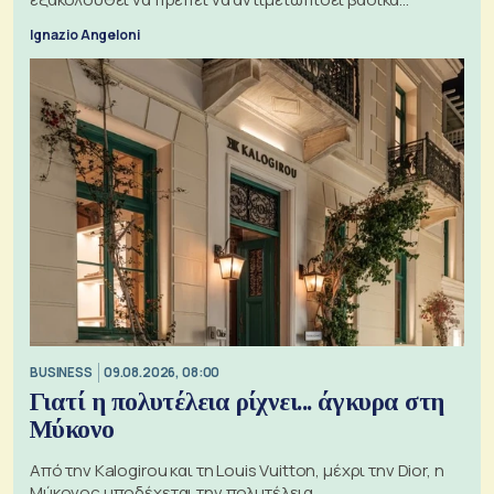
ζητήματα, όπως οι σχέσεις με το Ηνωμένο Βασίλειο
Ignazio Angeloni
BUSINESS
09.08.2026, 08:00
Γιατί η πολυτέλεια ρίχνει... άγκυρα στη
Μύκονο
Από την Kalogirou και τη Louis Vuitton, μέχρι την Dior, η
Μύκονος υποδέχεται την πολυτέλεια