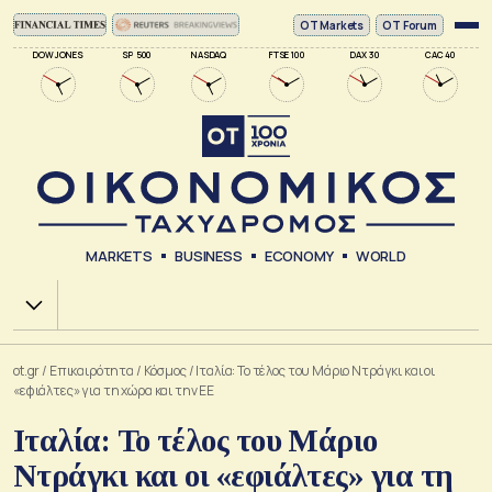
ΟΤ Markets
OT Forum
DOW JONES
SP 500
NASDAQ
FTSE 100
DAX 30
CAC 40
MARKETS
BUSINESS
ECONOMY
WORLD
Χ.Α.
ot.gr
/
Επικαιρότητα
/
Κόσμος
/
Ιταλία: Το τέλος του Μάριο Ντράγκι και οι
«εφιάλτες» για τη χώρα και την ΕΕ
Ιταλία: Το τέλος του Μάριο
Ντράγκι και οι «εφιάλτες» για τη