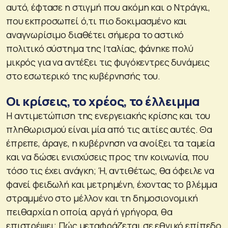
αυτό, έφτασε η στιγμή που ακόμη και ο Ντράγκι,
που εκπροσωπεί ό,τι πιο δοκιμασμένο και
αναγνωρίσιμο διαθέτει σήμερα το αστικό
πολιτικό σύστημα της Ιταλίας, φάνηκε πολύ
μικρός για να αντέξει τις φυγόκεντρες δυνάμεις
στο εσωτερικό της κυβέρνησής του.
Οι κρίσεις, το χρέος, το έλλειμμα
Η αντιμετώπιση της ενεργειακής κρίσης και του
πληθωρισμού είναι μία από τις αιτίες αυτές. Θα
έπρεπε, άραγε, η κυβέρνηση να ανοίξει τα ταμεία
και να δώσει ενισχύσεις προς την κοινωνία, που
τόσο τις έχει ανάγκη; Ή, αντιθέτως, θα όφειλε να
φανεί φειδωλή και μετρημένη, έχοντας το βλέμμα
στραμμένο στο μέλλον και τη δημοσιονομική
πειθαρχία η οποία, αργά ή γρήγορα, θα
επιστρέψει; Πώς μεταφράζεται σε εθνικό επίπεδο