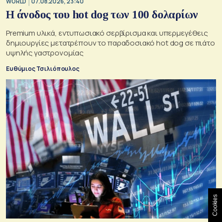
WORLD
07.08.2026, 23:40
Η άνοδος του hot dog των 100 δολαρίων
Premium υλικά, εντυπωσιακό σερβίρισμα και υπερμεγέθεις
δημιουργίες μετατρέπουν το παραδοσιακό hot dog σε πιάτο
υψηλής γαστρονομίας
Ευθύμιος Τσιλιόπουλος
Cookies