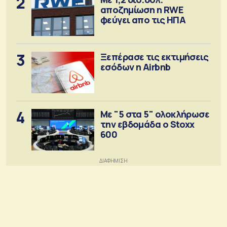
2
αποζημίωση η RWE
φεύγει απο τις ΗΠΑ
3
Ξεπέρασε τις εκτιμήσεις
εσόδων η Airbnb
4
Με "5 στα 5" ολοκλήρωσε
την εβδομάδα ο Stoxx
600