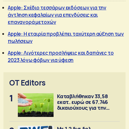
Apple: Σχέδιο τεσσάρων εκδόσεων για την
άντληση κεφαλαίων για επενδύσεις και
επαναγορά μετοχών
Apple: Η εταιρία προβλέπει ταχύτερη αύξηση των
πωλήσεων
Apple: Λιγότερες προσλήψεις και δαπάνες το
2023 λόγω φόβων για ύφεση
OT Editors
1
Καταβλήθηκαν 33,58
εκατ. ευρώ σε 67.746
δικαιούχους για την
αγορά λιπασμάτων
Με 1,2 δισ.δολ.