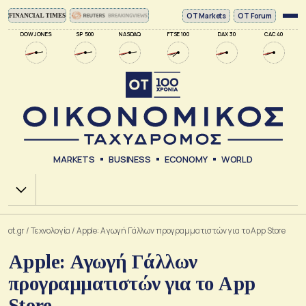
ΟΤ Markets
OT Forum
DOW JONES
SP 500
NASDAQ
FTSE 100
DAX 30
CAC 40
MARKETS
BUSINESS
ECONOMY
WORLD
Χ.Α.
ot.gr
/
Τεχνολογία
/
Apple: Αγωγή Γάλλων προγραμματιστών για το App Store
Apple: Αγωγή Γάλλων
προγραμματιστών για το App
Store