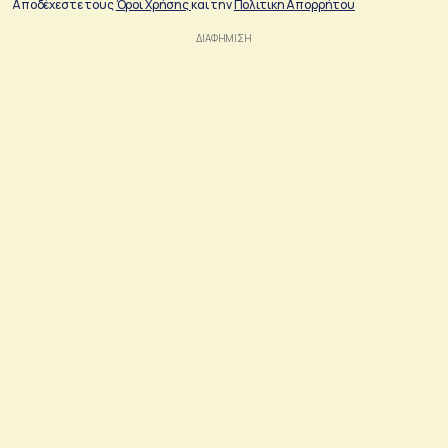
Αποδέχεστε τους
Όροι Χρήσης
και την
Πολιτικη Απορρήτου