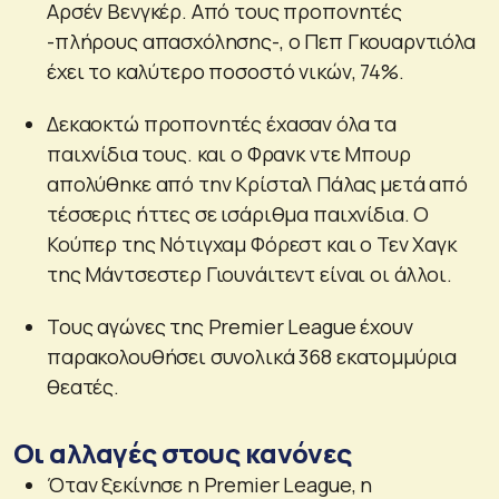
Αρσέν Βενγκέρ. Από τους προπονητές
-πλήρους απασχόλησης-, ο Πεπ Γκουαρντιόλα
έχει το καλύτερο ποσοστό νικών, 74%.
Δεκαοκτώ προπονητές έχασαν όλα τα
παιχνίδια τους. και ο Φρανκ ντε Μπουρ
απολύθηκε από την Κρίσταλ Πάλας μετά από
τέσσερις ήττες σε ισάριθμα παιχνίδια. Ο
Κούπερ της Νότιγχαμ Φόρεστ και ο Τεν Χαγκ
της Μάντσεστερ Γιουνάιτεντ είναι οι άλλοι.
Τους αγώνες της Premier League έχουν
παρακολουθήσει συνολικά 368 εκατομμύρια
θεατές.
Οι αλλαγές στους κανόνες
Όταν ξεκίνησε η Premier League, η