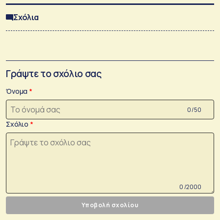
Σχόλια
Γράψτε το σχόλιο σας
Όνομα
0 /50
Σχόλιο
0 /2000
Υποβολή σχολίου