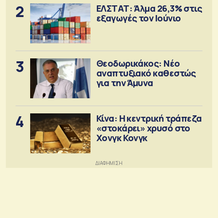
2
ΕΛΣΤΑΤ: Άλμα 26,3% στις
εξαγωγές τον Ιούνιο
3
Θεοδωρικάκος: Νέο
αναπτυξιακό καθεστώς
για την Άμυνα
4
Κίνα: Η κεντρική τράπεζα
«στοκάρει» χρυσό στο
Χονγκ Κονγκ