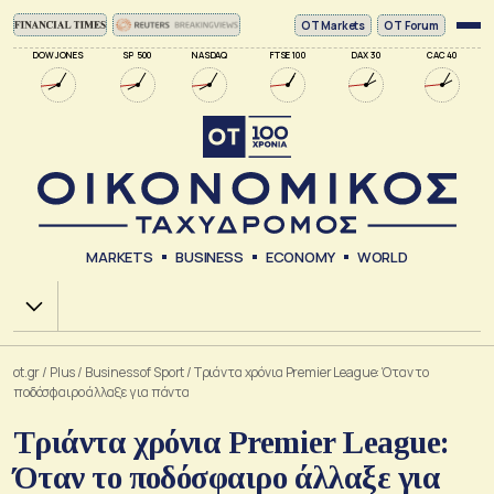
ΟΤ Markets
OT Forum
DOW JONES
SP 500
NASDAQ
FTSE 100
DAX 30
CAC 40
MARKETS
BUSINESS
ECONOMY
WORLD
Χ.Α.
ot.gr
/
Plus
/
Business of Sport
/
Τριάντα χρόνια Premier League: Όταν το
ποδόσφαιρο άλλαξε για πάντα
Τριάντα χρόνια Premier League:
Όταν το ποδόσφαιρο άλλαξε για