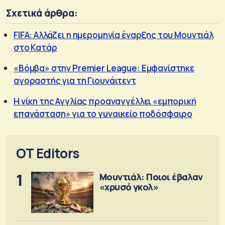
Σχετικά άρθρα:
FIFA: Αλλάζει η ημερομηνία έναρξης του Μουντιάλ
στο Κατάρ
«Βόμβα» στην Premier League: Εμφανίστηκε
αγοραστής για τη Γιουνάιτεντ
Η νίκη της Αγγλίας προαναγγέλλει «εμπορική
επανάσταση» για το γυναικείο ποδόσφαιρο
OT Editors
1
Μουντιάλ: Ποιοι έβαλαν
«χρυσό γκολ»