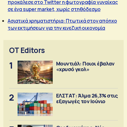
προκάλεσε στο Twitter η φωτογραφία γυναίκας
σε ένα super market, χωρίς στηθόδεσμο
Ασιατικά χρηματιστήρια: Πτωτικά στον απόηχο
των εκτιμήσεων για την κινεζική οικονομία
OT Editors
1
Μουντιάλ: Ποιοι έβαλαν
«χρυσό γκολ»
2
ΕΛΣΤΑΤ: Άλμα 26,3% στις
εξαγωγές τον Ιούνιο