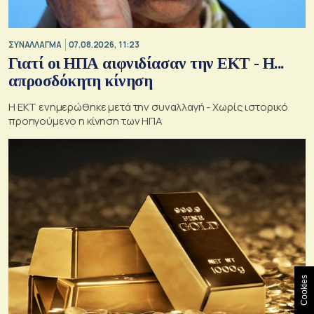
ΣΥΝΑΛΛΑΓΜΑ
07.08.2026, 11:23
Γιατί οι ΗΠΑ αιφνιδίασαν την ΕΚΤ - Η...
απροσδόκητη κίνηση
Η ΕΚΤ ενημερώθηκε μετά την συναλλαγή - Χωρίς ιστορικό
προηγούμενο η κίνηση των ΗΠΑ
Cookies