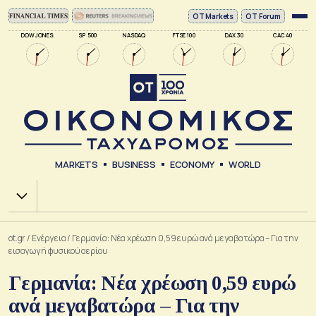
ΟΤ Markets
OT Forum
DOW JONES
SP 500
NASDAQ
FTSE 100
DAX 30
CAC 40
MARKETS
BUSINESS
ECONOMY
WORLD
Χ.Α.
ot.gr
/
Ενέργεια
/
Γερμανία: Νέα χρέωση 0,59 ευρώ ανά μεγαβατώρα – Για την
εισαγωγή φυσικού αερίου
Γερμανία: Νέα χρέωση 0,59 ευρώ
ανά μεγαβατώρα – Για την