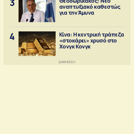
3
Θεοδωρικάκος: Νέο
αναπτυξιακό καθεστώς
για την Άμυνα
4
Κίνα: Η κεντρική τράπεζα
«στοκάρει» χρυσό στο
Χονγκ Κονγκ