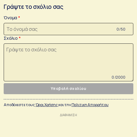
Γράψτε το σχόλιο σας
Όνομα
0 /50
Σχόλιο
0 /2000
Υποβολή σχολίου
Αποδέχεστε τους
Όροι Χρήσης
και την
Πολιτικη Απορρήτου