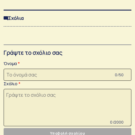
Σχόλια
Γράψτε το σχόλιο σας
Όνομα
0 /50
Σχόλιο
0 /2000
Υποβολή σχολίου