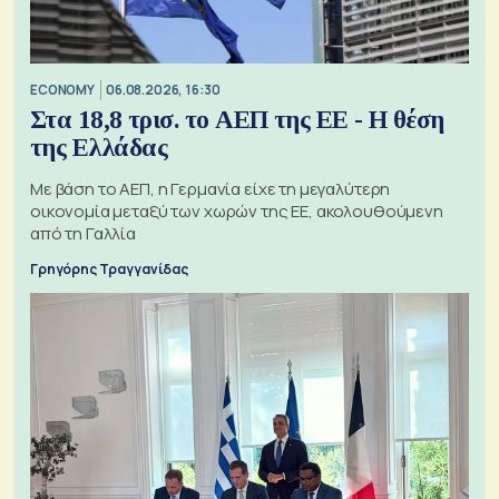
ECONOMY
06.08.2026, 16:30
Στα 18,8 τρισ. το ΑΕΠ της ΕΕ - Η θέση
της Ελλάδας
Με βάση το ΑΕΠ, η Γερμανία είχε τη μεγαλύτερη
οικονομία μεταξύ των χωρών της ΕΕ, ακολουθούμενη
από τη Γαλλία
Γρηγόρης Τραγγανίδας