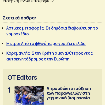
εισερχομένων υποψηφίων.
Σχετικά άρθρα:
Αστικές μεταφορές: Σε δημόσια διαβούλευση το
νομοσχέδιο
Μετρό: Από το φθινόπωρο γυρίζει σελίδα
Καραμανλής: Στην Κρήτη ο μεγαλύτερος νέος
αυτοκινητόδρομος στην Ευρώπη
OT Editors
1
Απροσδόκητη αύξηση
των παραγγελιών στη
γερμανική βιομηχανία