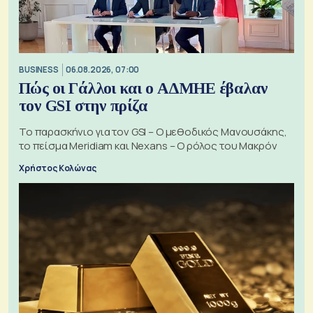
BUSINESS
06.08.2026, 07:00
Πώς οι Γάλλοι και ο ΑΔΜΗΕ έβαλαν
τον GSI στην πρίζα
Το παρασκήνιο για τον GSI – Ο μεθοδικός Μανουσάκης,
το πείσμα Meridiam και Nexans – Ο ρόλος του Μακρόν
Χρήστος Κολώνας