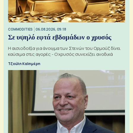
COMMODITIES
06.08.2026, 09:18
Σε υψηλό εφτά εβδομάδων ο χρυσός
Η αισιοδοξία για άνοιγμα των Στενών του Ορμούζ δίνει
καύσιμα στις αγορές - Ο χρυσός συνεχίζει ανοδικά
Τζούλη Καλημέρη