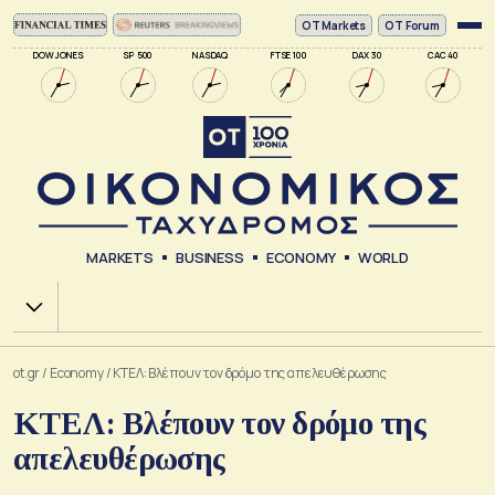
ΟΤ Markets
OT Forum
DOW JONES
SP 500
NASDAQ
FTSE 100
DAX 30
CAC 40
MARKETS
BUSINESS
ECONOMY
WORLD
Χ.Α.
ot.gr
/
Economy
/
ΚΤΕΛ: Βλέπουν τον δρόμο της απελευθέρωσης
ΚΤΕΛ: Βλέπουν τον δρόμο της
απελευθέρωσης