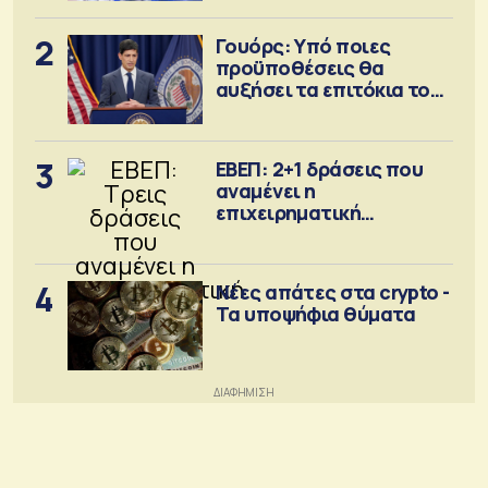
2
Γουόρς: Υπό ποιες
προϋποθέσεις θα
αυξήσει τα επιτόκια τον
Σεπτέμβριο
3
ΕΒΕΠ: 2+1 δράσεις που
αναμένει η
επιχειρηματική
κοινότητα
4
Νέες απάτες στα crypto -
Τα υποψήφια θύματα