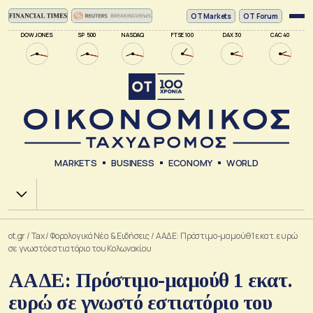
ΟΤ Markets
OT Forum
DOW JONES
SP 500
NASDAQ
FTSE 100
DAX 30
CAC 40
MARKETS
BUSINESS
ECONOMY
WORLD
Χ.Α.
ot.gr
/
Tax
/
Φορολογικά Νέα & Eιδήσεις
/
ΑΑΔΕ: Πρόστιμο-μαμούθ 1 εκατ. ευρώ
σε γνωστό εστιατόριο του Κολωνακίου
ΑΑΔΕ: Πρόστιμο-μαμούθ 1 εκατ.
ευρώ σε γνωστό εστιατόριο του