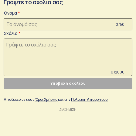
Γράψτε το σχόλιο σας
Όνομα
0 /50
Σχόλιο
0 /2000
Υποβολή σχολίου
Αποδέχεστε τους
Όροι Χρήσης
και την
Πολιτικη Απορρήτου