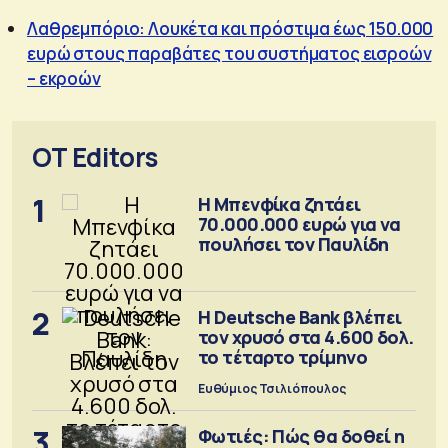
Λαθρεμπόριο: Λουκέτα και πρόστιμα έως 150.000
ευρώ στους παραβάτες του συστήματος εισροών
– εκροών
OT Editors
1
Η Μπενφίκα ζητάει
70.000.000 ευρώ για να
πουλήσει τον Παυλίδη
2
Η Deutsche Bank βλέπει
τον χρυσό στα 4.600 δολ.
το τέταρτο τρίμηνο
Ευθύμιος Τσιλιόπουλος
3
Φωτιές: Πώς θα δοθεί η