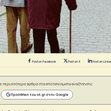
Post on Facebook
Post on X
Post on Linke
ε περισσότερα άρθρα στα αποτελέσματα αναζήτησης
Προσθήκη του ot.gr στην Google