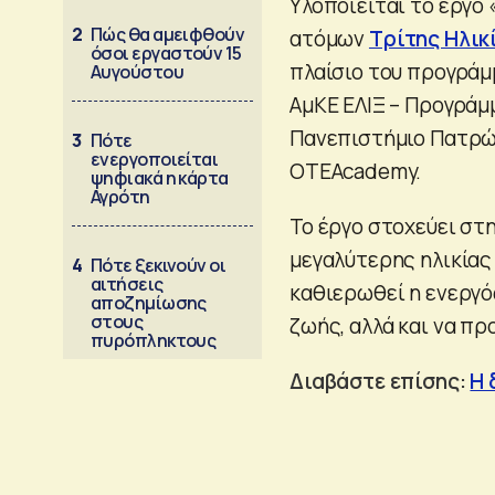
Υλοποιείται το έργο 
2
Πώς θα αμειφθούν
ατόμων
Τρίτης Hλικ
όσοι εργαστούν 15
πλαίσιο του προγράμμ
Αυγούστου
AμKE ΕΛΙΞ – Προγράμ
Πανεπιστήμιο Πατρών
3
Πότε
ενεργοποιείται
OTEAcademy.
ψηφιακά η κάρτα
Αγρότη
Το έργο στοχεύει στ
μεγαλύτερης ηλικία
4
Πότε ξεκινούν οι
αιτήσεις
καθιερωθεί η ενεργό
αποζημίωσης
στους
ζωής, αλλά και να πρ
πυρόπληκτους
Διαβάστε επίσης:
Η 