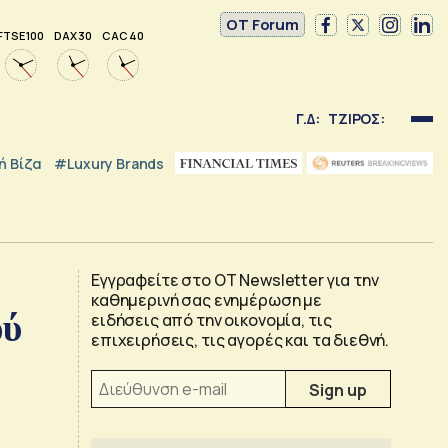
OT Forum
FTSE 100
DAX 30
CAC 40
Γ.Δ:
ΤΖΙΡΟΣ:
 Βίζα
#luxury Brands
Εγγραφείτε στο OT Newsletter για την
καθημερινή σας ενημέρωση με
ού
ειδήσεις από την οικονομία, τις
επιχειρήσεις, τις αγορές και τα διεθνή.