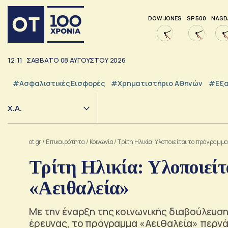
DOW JONES
SP 500
NASD
12:11
ΣΑΒΒΑΤΟ
08
ΑΥΓΟΥΣΤΟΥ
2026
#Ασφαλιστικές Εισφορές
#Χρηματιστήριο Αθηνών
#εξα
Χ.Α.
ot.gr
/
Επικαιρότητα
/
Κοινωνία
/
Τρίτη Ηλικία: Υλοποιείται το πρόγραμμ
Τρίτη Ηλικία: Υλοποιείτ
«Αειθαλεία»
Με την έναρξη της κοινωνικής διαβούλευση
έρευνας, το πρόγραμμα «Αειθαλεία» περνά