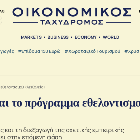
AQ
MARKETS
BUSINESS
ECONOMY
WORLD
γωγές
#Επίδομα 150 Ευρώ
#Χωροταξικό Τουρισμού
#Χρυσή
α εθελοντισμού «Αειθαλεία»
αι το πρόγραμμα εθελοντισμ
ς και τη διεξαγωγή της σχετικής εμπειρικής
ει στην επόμενη φάση