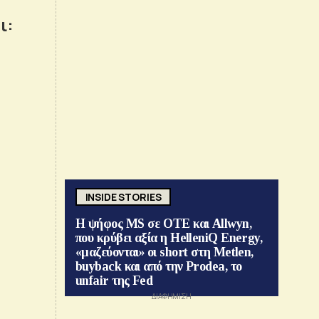
ι:
INSIDE STORIES
Η ψήφος MS σε ΟΤΕ και Allwyn,
που κρύβει αξία η HelleniQ Energy,
«μαζεύονται» οι short στη Metlen,
buyback και από την Prodea, το
unfair της Fed