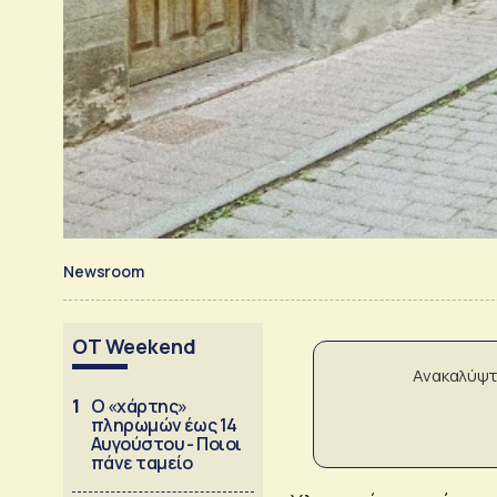
Newsroom
OT Weekend
Ανακαλύψτ
1
Ο «χάρτης»
πληρωμών έως 14
Αυγούστου - Ποιοι
πάνε ταμείο