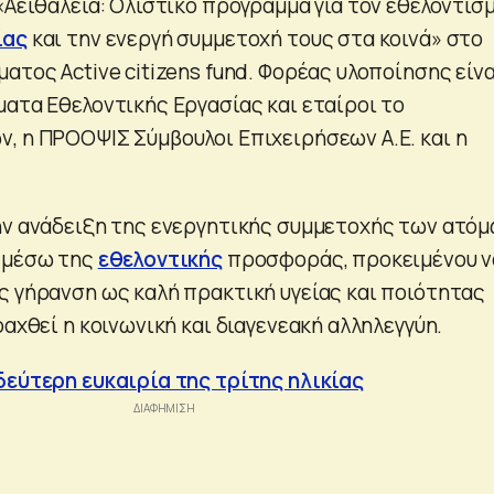
«Αειθαλεία: Ολιστικό πρόγραμμα για τον εθελοντισ
ίας
και την ενεργή συμμετοχή τους στα κοινά» στο
ατος Active citizens fund. Φορέας υλοποίησης είνα
ματα Εθελοντικής Εργασίας και εταίροι το
, η ΠΡΟΟΨΙΣ Σύμβουλοι Επιχειρήσεων Α.Ε. και η
ην ανάδειξη της ενεργητικής συμμετοχής των ατό
ς µέσω της
εθελοντικής
προσφοράς, προκειμένου ν
ς γήρανση ως καλή πρακτική υγείας και ποιότητας
οαχθεί η κοινωνική και διαγενεακή αλληλεγγύη.
δεύτερη ευκαιρία της τρίτης ηλικίας