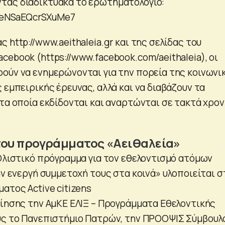
τας διαδικτυακά το ερωτηματολόγιο:
4NeNSaEQcrSXuMe7
 http://www.aeithaleia.gr και της σελίδας του
ebook (https://www.facebook.com/aeithaleia), οι
ούν να ενημερώνονται για την πορεία της κοινωνι
 εμπειρικής έρευνας, αλλά και να διαβάζουν τα
 τα οποία εκδίδονται και αναρτώνται σε τακτά χρον
του προγράμματος «Αειθαλεία»
 Ολιστικό πρόγραμμα για τον εθελοντισμό ατόμων
ην ενεργή συμμετοχή τους στα κοινά» υλοποιείται σ
ατος Active citizens
οίησης την AμKE ΕΛΙΞ – Προγράμματα Εθελοντικής
υς το Πανεπιστήμιο Πατρών, την ΠΡΟΟΨΙΣ Σύμβουλ