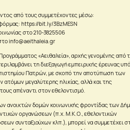
ντος από τους συμμετέχοντες μέσω:
όρμας: https://bit.ly/3BzMESN
οινωνίας στο 210-3825506
 στο
info@aeithaleia.gr
Προγράμματος «Αειθαλεία», αρχής γενομένης από 
περιλαμβάνει τη διεξαγωγή εμπειρικής έρευνας υπ
επιστημίου Πατρών, με σκοπό την αποτύπωση των
 ατόμων μεγαλύτερης ηλικίας, αλλά και της
τους απέναντι στον εθελοντισμό.
ων ανοικτών δομών κοινωνικής φροντίδας των Δήμ
οντικών οργανώσεων (π.χ. Μ.Κ.Ο., εθελοντικών
εων συνταξιούχων κλπ.), μπορεί να συμμετέχει σ