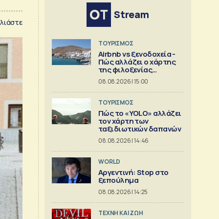
Stream
λιάστε
ΤΟΥΡΙΣΜΟΣ
Airbnb vs ξενοδοχεία -
Πώς αλλάζει ο χάρτης
της φιλοξενίας
[γραφήματα]
08.08.2026 | 15:00
ΤΟΥΡΙΣΜΟΣ
Πώς το «YOLO» αλλάζει
τον χάρτη των
ταξιδιωτικών δαπανών
08.08.2026 | 14:46
WORLD
Αργεντινή: Stop στο
ξεπούλημα
08.08.2026 | 14:25
TΕΧΝΗ ΚΑΙ ΖΩΗ