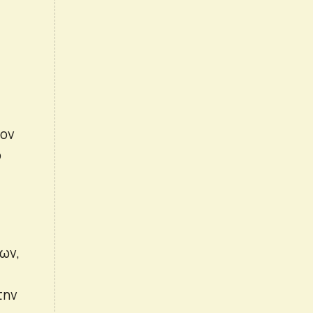
τον
ό
ων,
την