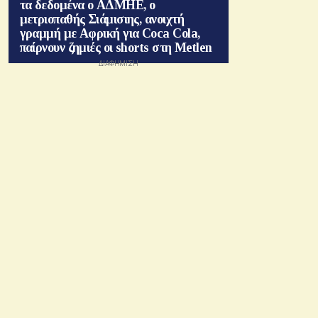
τα δεδομένα ο ΑΔΜΗΕ, ο
μετριοπαθής Σιάμισιης, ανοιχτή
γραμμή με Αφρική για Coca Cola,
παίρνουν ζημιές οι shorts στη Metlen