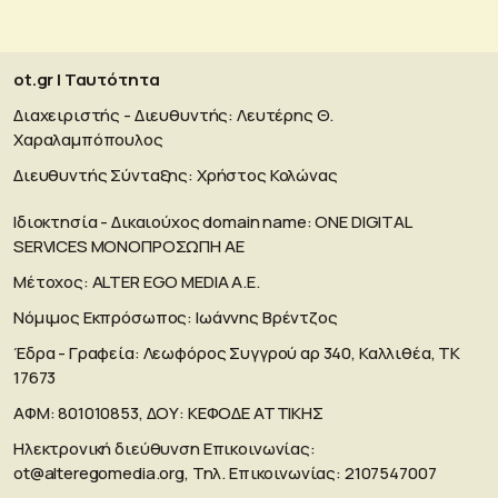
ot.gr | Ταυτότητα
Διαχειριστής - Διευθυντής: Λευτέρης Θ.
Χαραλαμπόπουλος
Διευθυντής Σύνταξης: Χρήστος Κολώνας
Ιδιοκτησία - Δικαιούχος domain name: ΟΝΕ DIGITAL
SERVICES MONOΠΡΟΣΩΠΗ ΑΕ
Μέτοχος: ALTER EGO MEDIA A.E.
Νόμιμος Εκπρόσωπος: Ιωάννης Βρέντζος
Έδρα - Γραφεία: Λεωφόρος Συγγρού αρ 340, Καλλιθέα, ΤΚ
17673
ΑΦΜ: 801010853, ΔΟΥ: ΚΕΦΟΔΕ ΑΤΤΙΚΗΣ
Ηλεκτρονική διεύθυνση Επικοινωνίας:
ot@alteregomedia.org
, Τηλ. Επικοινωνίας: 2107547007