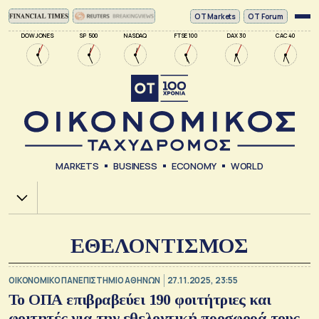
ΟΤ Markets
OT Forum
DOW JONES
SP 500
NASDAQ
FTSE 100
DAX 30
CAC 40
MARKETS
BUSINESS
ECONOMY
WORLD
Χ.Α.
ΕΘΕΛΟΝΤΙΣΜΟΣ
ΟΙΚΟΝΟΜΙΚΟ ΠΑΝΕΠΙΣΤΗΜΙΟ ΑΘΗΝΩΝ
27.11.2025, 23:55
Το ΟΠΑ επιβραβεύει 190 φοιτήτριες και
φοιτητές για την εθελοντική προσφορά τους