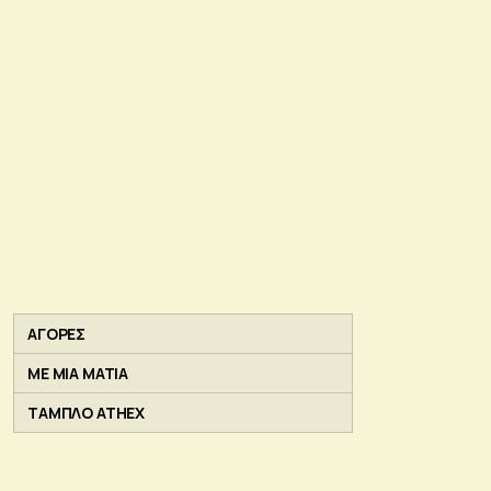
ΑΓΟΡΕΣ
ΜΕ ΜΙΑ ΜΑΤΙΑ
ΤΑΜΠΛΟ ATHEX