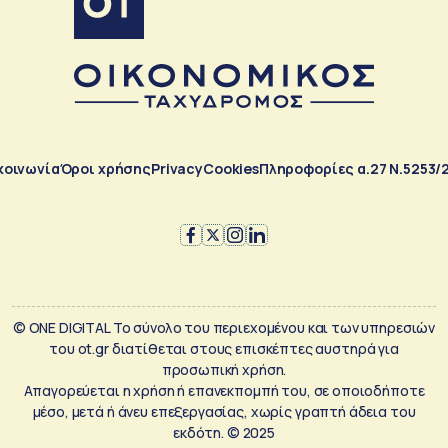
κοινωνία
Όροι χρήσης
Privacy
Cookies
Πληροφορίες α.27 Ν.5253/
© ONE DIGITAL Το σύνολο του περιεχομένου και των υπηρεσιών
του ot.gr διατίθεται στους επισκέπτες αυστηρά για
προσωπική χρήση.
Απαγορεύεται η χρήση ή επανεκπομπή του, σε οποιοδήποτε
μέσο, μετά ή άνευ επεξεργασίας, χωρίς γραπτή άδεια του
εκδότη. © 2025