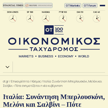
ΟΤ Markets
OT Forum
DOW JONES
SP 500
NASDAQ
FTSE 100
DAX 30
CAC 40
MARKETS
BUSINESS
ECONOMY
WORLD
Χ.Α.
ot.gr
/
Επικαιρότητα
/
Κόσμος
/
Ιταλία: Συνάντηση Μπερλουσκόνι, Μελόνι και
Σαλβίνι – Πότε σχηματίζεται η νέα κυβέρνηση
Ιταλία: Συνάντηση Μπερλουσκόνι,
Μελόνι και Σαλβίνι – Πότε