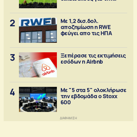
αγορά λιπασμάτων
2
Με 1,2 δισ.δολ.
αποζημίωση η RWE
φεύγει απο τις ΗΠΑ
3
Ξεπέρασε τις εκτιμήσεις
εσόδων η Airbnb
4
Με "5 στα 5" ολοκλήρωσε
την εβδομάδα ο Stoxx
600