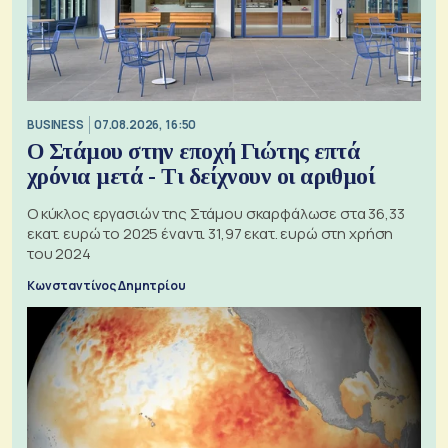
BUSINESS
07.08.2026, 16:50
Ο Στάμου στην εποχή Γιώτης επτά
χρόνια μετά - Τι δείχνουν οι αριθμοί
Ο κύκλος εργασιών της Στάμου σκαρφάλωσε στα 36,33
εκατ. ευρώ το 2025 έναντι 31,97 εκατ. ευρώ στη χρήση
του 2024
Κωνσταντίνος Δημητρίου