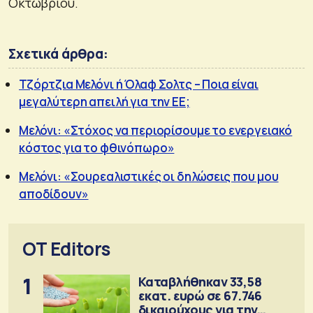
Οκτωβρίου.
Σχετικά άρθρα:
Τζόρτζια Μελόνι ή Όλαφ Σολτς – Ποια είναι
μεγαλύτερη απειλή για την ΕΕ;
Μελόνι: «Στόχος να περιορίσουμε το ενεργειακό
κόστος για το φθινόπωρο»
Μελόνι: «Σουρεαλιστικές οι δηλώσεις που μου
αποδίδουν»
OT Editors
1
Καταβλήθηκαν 33,58
εκατ. ευρώ σε 67.746
δικαιούχους για την