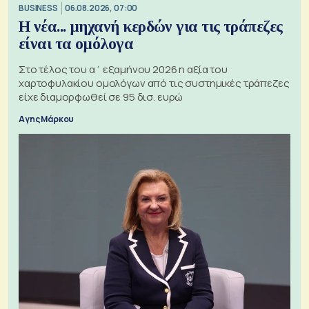
BUSINESS
06.08.2026, 07:00
Η νέα... μηχανή κερδών για τις τράπεζες
είναι τα ομόλογα
Στο τέλος του α΄ εξαμήνου 2026 η αξία του
χαρτοφυλακίου ομολόγων από τις συστημικές τράπεζες
είχε διαμορφωθεί σε 95 δισ. ευρώ
Αγης Μάρκου