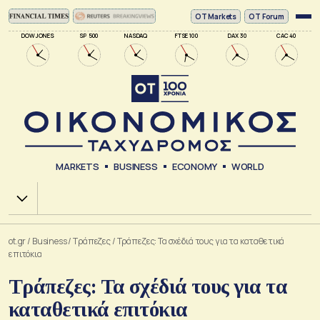
ΟΤ Markets
OT Forum
DOW JONES
SP 500
NASDAQ
FTSE 100
DAX 30
CAC 40
MARKETS
BUSINESS
ECONOMY
WORLD
Χ.Α.
ot.gr
/
Business
/
Τράπεζες
/
Τράπεζες: Τα σχέδιά τους για τα καταθετικά
επιτόκια
Τράπεζες: Τα σχέδιά τους για τα
καταθετικά επιτόκια