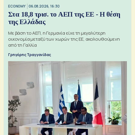
ECONOMY
06.08.2026, 16:30
Στα 18,8 τρισ. το ΑΕΠ της ΕΕ - Η θέση
της Ελλάδας
Με βάση το ΑΕΠ, η Γερμανία είχε τη μεγαλύτερη
οικονομία μεταξύ των χωρών της ΕΕ, ακολουθούμενη
από τη Γαλλία
Γρηγόρης Τραγγανίδας