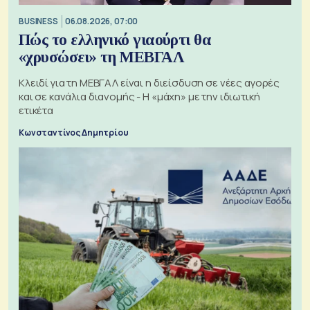
BUSINESS
06.08.2026, 07:00
Πώς το ελληνικό γιαούρτι θα
«χρυσώσει» τη ΜΕΒΓΑΛ
Κλειδί για τη ΜΕΒΓΑΛ είναι η διείσδυση σε νέες αγορές
και σε κανάλια διανομής - Η «μάχη» με την ιδιωτική
ετικέτα
Κωνσταντίνος Δημητρίου