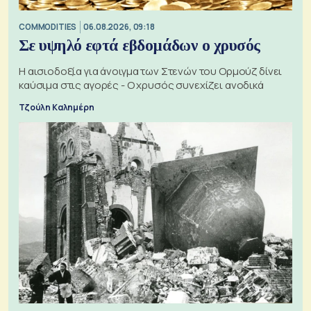
COMMODITIES
06.08.2026, 09:18
Σε υψηλό εφτά εβδομάδων ο χρυσός
Η αισιοδοξία για άνοιγμα των Στενών του Ορμούζ δίνει
καύσιμα στις αγορές - Ο χρυσός συνεχίζει ανοδικά
Τζούλη Καλημέρη