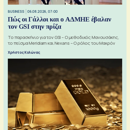
BUSINESS
06.08.2026, 07:00
Πώς οι Γάλλοι και ο ΑΔΜΗΕ έβαλαν
τον GSI στην πρίζα
Το παρασκήνιο για τον GSI – Ο μεθοδικός Μανουσάκης,
το πείσμα Meridiam και Nexans – Ο ρόλος του Μακρόν
Χρήστος Κολώνας