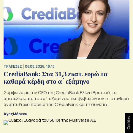
ΤΡΑΠΕΖΕΣ
06.08.2026, 18:13
CrediaBank: Στα 31,3 εκατ. ευρώ τα
καθαρά κέρδη στο α΄ εξάμηνο
Σύμφωνα με την CEO της CrediaBank Ελένη Βρεττού, τα
αποτελέσματα του α΄ εξαμήνου «επιβεβαιώνουν τη σταθερή
αναπτυξιακή πορεία της CrediaBank και τη συνεπή
υλοποίηση της στρατηγικής μας»
Αγης Μάρκου
Cookies