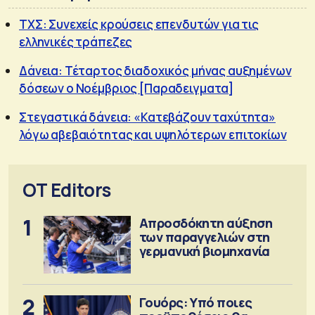
ΤΧΣ: Συνεχείς κρούσεις επενδυτών για τις
ελληνικές τράπεζες
Δάνεια: Τέταρτος διαδοχικός μήνας αυξημένων
δόσεων ο Νοέμβριος [Παραδειγματα]
Στεγαστικά δάνεια: «Κατεβάζουν ταχύτητα»
λόγω αβεβαιότητας και υψηλότερων επιτοκίων
OT Editors
1
Απροσδόκητη αύξηση
των παραγγελιών στη
γερμανική βιομηχανία
2
Γουόρς: Υπό ποιες