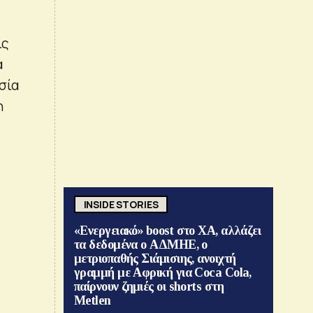
ις
α
σία
η
INSIDE STORIES
«Ενεργειακό» boost στο ΧΑ, αλλάζει
τα δεδομένα ο ΑΔΜΗΕ, ο
μετριοπαθής Σιάμισιης, ανοιχτή
γραμμή με Αφρική για Coca Cola,
παίρνουν ζημιές οι shorts στη
Metlen