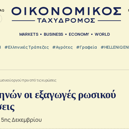
AQ
MARKETS
BUSINESS
ECONOMY
WORLD
Η
#ελληνικές Τράπεζες
#Αγρότες
#Γραφεία
#HELLENiQ E
ρωσικού αργού πριν από τις κυρώσεις
ηνών οι εξαγωγές ρωσικού
σεις
 5ης Δεκεμβρίου