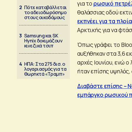
για το
ρωσικό πετρέ
2
Πότε καταβάλλεται
θαλάσσιας οδού εκτι
το αδειοδωρόσημο
στους οικοδόμους
εκπνέει για τα πλοία
Αρκτικής για να φτά
3
Samsung και SK
Hynix δοκιμάζουν
Όπως γράφει το Bloo
κινεζικά τσιπ
αυξήθηκαν στα 3,6 ε
αρχές Ιουνίου, ενώ 
4
ΗΠΑ: Στα 275 δισ. ο
λογαριασμός για τα
ήταν επίσης υψηλός,
θωρηκτά «Τραμπ»
Διαβάστε επίσης – 
εμπάργκο ρωσικού 