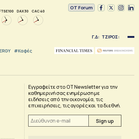
OT Forum
FTSE 100
DAX 30
CAC 40
Γ.Δ:
ΤΖΙΡΟΣ:
NERGY
#καφές
Εγγραφείτε στο OT Newsletter για την
καθημερινή σας ενημέρωση με
ειδήσεις από την οικονομία, τις
επιχειρήσεις, τις αγορές και τα διεθνή.