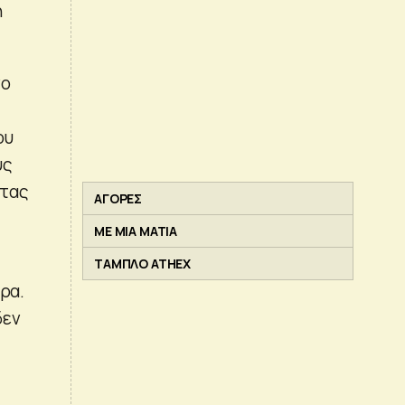
ή
νο
ου
ύς
ντας
ΑΓΟΡΕΣ
ΜΕ ΜΙΑ ΜΑΤΙΑ
ΤΑΜΠΛΟ ATHEX
ρα.
δεν