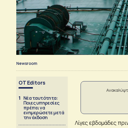
Newsroom
OT Editors
Ανακαλύψτ
1
Νέα ταυτότητα:
Ποιες υπηρεσίες
πρέπει να
ενημερώσετε μετά
την έκδοση
Λίγες εβδομάδες πριν