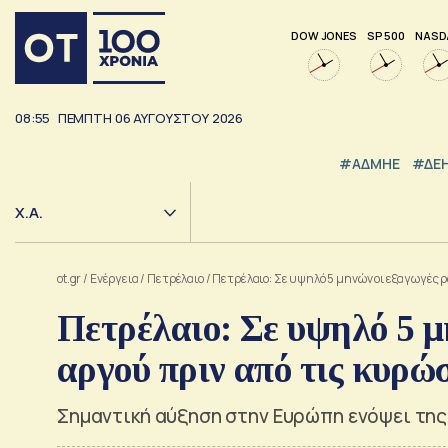
DOW JONES
SP 500
NASD
08:55
ΠΕΜΠΤΗ
06
ΑΥΓΟΥΣΤΟΥ
2026
#ΑΔΜΗΕ
#ΔΕ
Χ.Α.
ot.gr
/
Ενέργεια
/
Πετρέλαιο
/
Πετρέλαιο: Σε υψηλό 5 μηνών οι εξαγωγές 
Πετρέλαιο: Σε υψηλό 5 μ
αργού πριν από τις κυρώ
Σημαντική αύξηση στην Ευρώπη ενόψει της