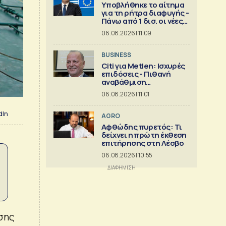
Υποβλήθηκε το αίτημα
για τη ρήτρα διαφυγής -
Πάνω από 1 δισ. οι νέες
επενδύσεις
06.08.2026 | 11:09
BUSINESS
Citi για Metlen: Ισχυρές
επιδόσεις - Πιθανή
αναβάθμιση
προβλέψεων
06.08.2026 | 11:01
dIn
AGRO
Αφθώδης πυρετός: Τι
δείχνει η πρώτη έκθεση
επιτήρησης στη Λέσβο
06.08.2026 | 10:55
σης