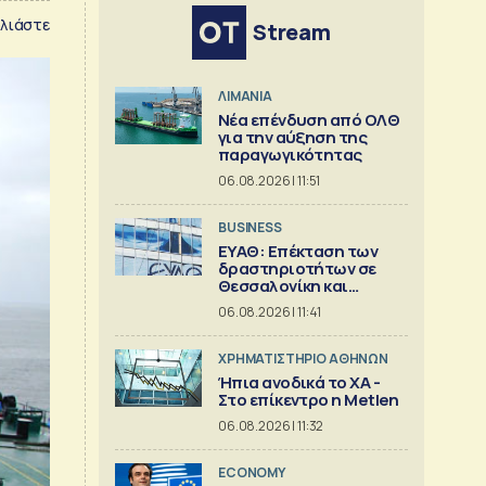
λιάστε
Stream
ΛΙΜΑΝΙΑ
Νέα επένδυση από ΟΛΘ
για την αύξηση της
παραγωγικότητας
06.08.2026 | 11:51
BUSINESS
ΕΥΑΘ: Επέκταση των
δραστηριοτήτων σε
Θεσσαλονίκη και
Χαλκιδική
06.08.2026 | 11:41
XΡΗΜΑΤΙΣΤΗΡΙΟ ΑΘΗΝΩΝ
Ήπια ανοδικά το ΧΑ -
Στο επίκεντρο η Metlen
06.08.2026 | 11:32
ECONOMY