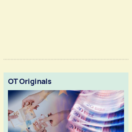
OT Originals