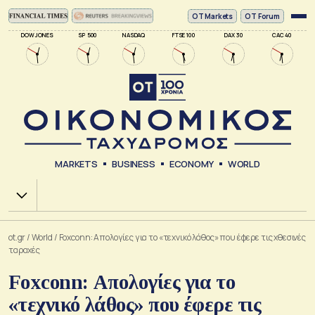
ΟΤ Markets
OT Forum
DOW JONES
SP 500
NASDAQ
FTSE 100
DAX 30
CAC 40
MARKETS
BUSINESS
ECONOMY
WORLD
Χ.Α.
ot.gr
/
World
/
Foxconn: Απολογίες για το «τεχνικό λάθος» που έφερε τις χθεσινές
ταραχές
Foxconn: Απολογίες για το
«τεχνικό λάθος» που έφερε τις