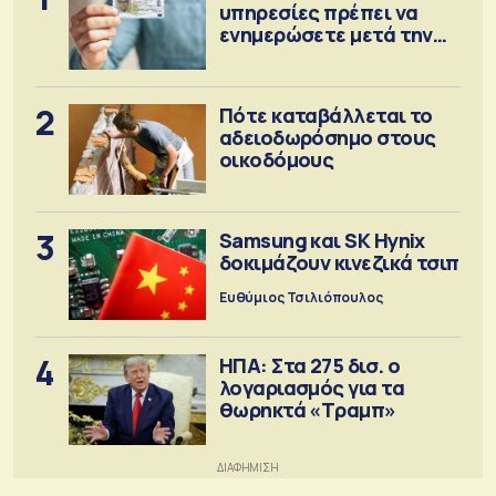
υπηρεσίες πρέπει να
ενημερώσετε μετά την
έκδοση
2
Πότε καταβάλλεται το
αδειοδωρόσημο στους
οικοδόμους
3
Samsung και SK Hynix
δοκιμάζουν κινεζικά τσιπ
Ευθύμιος Τσιλιόπουλος
4
ΗΠΑ: Στα 275 δισ. ο
λογαριασμός για τα
θωρηκτά «Τραμπ»