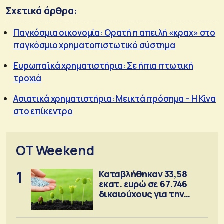
Σχετικά άρθρα:
Παγκόσμια οικονομία: Ορατή η απειλή «κραχ» στο
παγκόσμιο χρηματοπιστωτικό σύστημα
Ευρωπαϊκά χρηματιστήρια: Σε ήπια πτωτική
τροχιά
Ασιατικά χρηματιστήρια: Μεικτά πρόσημα – Η Κίνα
στο επίκεντρο
OT Weekend
1
Καταβλήθηκαν 33,58
εκατ. ευρώ σε 67.746
δικαιούχους για την
αγορά λιπασμάτων