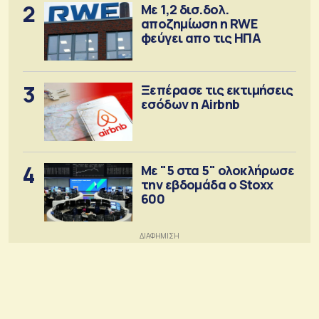
2
Με 1,2 δισ.δολ.
αποζημίωση η RWE
φεύγει απο τις ΗΠΑ
3
Ξεπέρασε τις εκτιμήσεις
εσόδων η Airbnb
4
Με "5 στα 5" ολοκλήρωσε
την εβδομάδα ο Stoxx
600