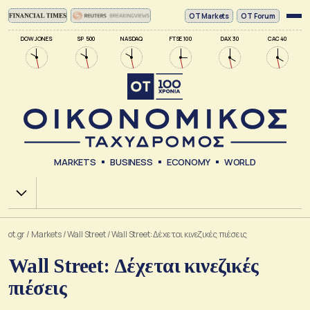
ΟΤ Markets
OT Forum
DOW JONES
SP 500
NASDAQ
FTSE 100
DAX 30
CAC 40
MARKETS
BUSINESS
ECONOMY
WORLD
Χ.Α.
ot.gr
/
Markets
/
Wall Street
/
Wall Street: Δέχεται κινεζικές πιέσεις
Wall Street: Δέχεται κινεζικές
πιέσεις