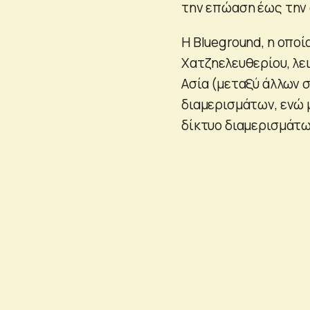
την επώαση έως την
Η Blueground, η οπο
Χατζηελευθερίου, λει
Ασία (μεταξύ άλλων 
διαμερισμάτων, ενώ μ
δίκτυο διαμερισμάτων