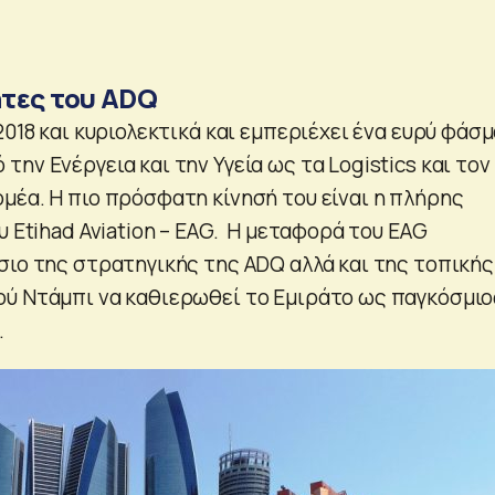
τες του ADQ
2018 και κυριολεκτικά και εμπεριέχει ένα ευρύ φάσ
ην Ενέργεια και την Υγεία ως τα Logistics και τον
μέα. Η πιο πρόσφατη κίνησή του είναι η πλήρης
υ Etihad Aviation – EAG. Η μεταφορά του EAG
σιο της στρατηγικής της ADQ αλλά και της τοπικής
ύ Ντάμπι να καθιερωθεί το Εμιράτο ως παγκόσμιο
.