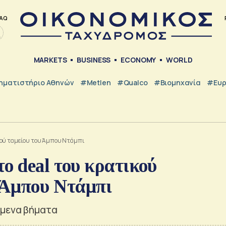
AQ
MARKETS
BUSINESS
ECONOMY
WORLD
ηματιστήριο Αθηνών
#metlen
#Qualco
#Βιομηχανία
#Ευ
ικού ταμείου του Άμπου Ντάμπι
ο deal του κρατικού
υ Άμπου Ντάμπι
όμενα βήματα