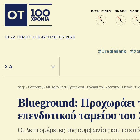
DOW JONES
SP 500
NASD
18:22
ΠΕΜΠΤΗ
06
ΑΥΓΟΥΣΤΟΥ
2026
#CrediaBank
#Χρ
Χ.Α.
ot.gr
/
Economy
/
Blueground: Προχωράει το deal του κρατικού επενδυτ
Blueground: Προχωράει τ
επενδυτικού ταμείου το
Οι λεπτομέρειες της συμφωνίας και τα επ