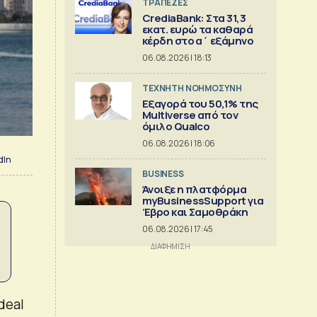
ΤΡΑΠΕΖΕΣ
CrediaBank: Στα 31,3
εκατ. ευρώ τα καθαρά
κέρδη στο α΄ εξάμηνο
06.08.2026 | 18:13
TΕΧΝΗΤΗ ΝΟΗΜΟΣΥΝΗ
Εξαγορά του 50,1% της
Multiverse από τον
όμιλο Qualco
06.08.2026 | 18:06
dIn
BUSINESS
Άνοιξε η πλατφόρμα
myBusinessSupport για
Έβρο και Σαμοθράκη
06.08.2026 | 17:45
deal