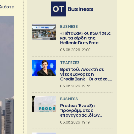
λιάστε
Business
BUSINESS
«Πέταξαν» οι πωλήσεις
και τα κέρδη της
Hellenic Duty Free
Shops
06.08.2026 | 21:00
ΤΡΑΠΕΖΕΣ
Βρεττού: Ανοιχτή σε
νέες εξαγορές η
CrediaBank – Οι στόχοι
για το 2026
06.08.2026 | 19:38
BUSINESS
Prodea: Έναρξη
προγράμματος
επαναγοράς ιδίων
μετοχών
06.08.2026 | 19:19