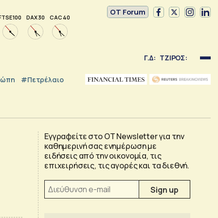
OT Forum
FTSE 100
DAX 30
CAC 40
Γ.Δ:
ΤΖΙΡΟΣ:
ρώπη
#Πετρέλαιο
Εγγραφείτε στο OT Newsletter για την
καθημερινή σας ενημέρωση με
ειδήσεις από την οικονομία, τις
επιχειρήσεις, τις αγορές και τα διεθνή.