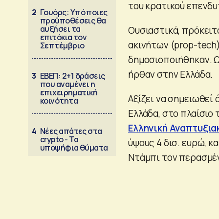
του κρατικού επενδυ
2
Γουόρς: Υπό ποιες
προϋποθέσεις θα
αυξήσει τα
Ουσιαστικά, πρόκειτ
επιτόκια τον
ακινήτων (prop-tech)
Σεπτέμβριο
δημοσιοποιήθηκαν. 
ήρθαν στην Ελλάδα.
3
ΕΒΕΠ: 2+1 δράσεις
που αναμένει η
επιχειρηματική
Αξίζει να σημειωθεί
κοινότητα
Ελλάδα, στο πλαίσιο
Ελληνική Αναπτυξι
4
Νέες απάτες στα
crypto - Τα
ύψους 4 δισ. ευρώ, 
υποψήφια θύματα
Ντάμπι τον περασμέ