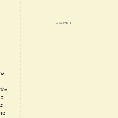
ών
κών
χο
ις
από