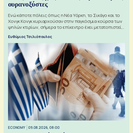
ουρανοξύστες
Ενώ κάποτε πόλεις όπως η Νέα Υόρκη, το Σικάγο και το
Χονγκ Κονγκ κυριαρχούσαν στην παγκόσμια κούρσα των
ψηλών κτιρίων, σήμερα το επίκεντρο έχει μετατοπιστεί
προς την Ασία
Ευθύμιος Τσιλιόπουλος
ECONOMY
09.08.2026, 08:00