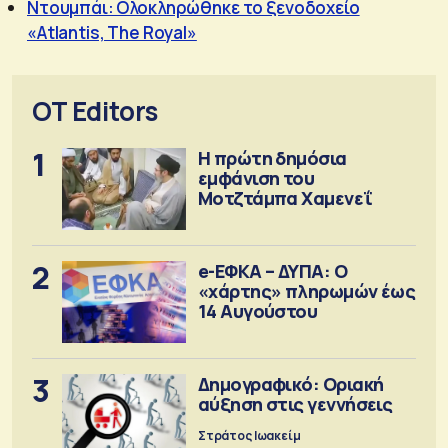
Ντουμπάι: Ολοκληρώθηκε το ξενοδοχείο
«Atlantis, The Royal»
OT Editors
1
Η πρώτη δημόσια
εμφάνιση του
Μοτζτάμπα Χαμενεΐ
2
e-ΕΦΚΑ – ΔΥΠΑ: Ο
«χάρτης» πληρωμών έως
14 Αυγούστου
3
Δημογραφικό: Οριακή
αύξηση στις γεννήσεις
Στράτος Ιωακείμ