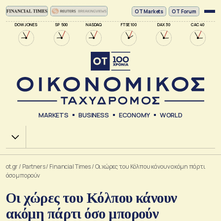
ΟΤ Markets
OT Forum
DOW JONES
SP 500
NASDAQ
FTSE 100
DAX 30
CAC 40
MARKETS
BUSINESS
ECONOMY
WORLD
Χ.Α.
ot.gr
/
Partners
/
Financial Times
/
Οι χώρες του Κόλπου κάνουν ακόμη πάρτι
όσο μπορούν
Οι χώρες του Κόλπου κάνουν
ακόμη πάρτι όσο μπορούν