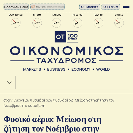
ΟΤ Markets
OT Forum
DOW JONES
SP 500
NASDAQ
FTSE 100
DAX 30
CAC 40
MARKETS
BUSINESS
ECONOMY
WORLD
Χ.Α.
ot.gr
/
Ενέργεια
/
Φυσικό αέριο
/
Φυσικό αέριο: Μείωση στη ζήτηση τον
Νοέμβριο στην ευρωζώνη
Φυσικό αέριο: Μείωση στη
ζήτηση τον Νοέμβριο στην