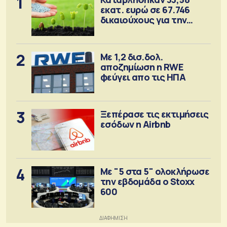
1
εκατ. ευρώ σε 67.746
δικαιούχους για την
αγορά λιπασμάτων
2
Με 1,2 δισ.δολ.
αποζημίωση η RWE
φεύγει απο τις ΗΠΑ
3
Ξεπέρασε τις εκτιμήσεις
εσόδων η Airbnb
4
Με "5 στα 5" ολοκλήρωσε
την εβδομάδα ο Stoxx
600