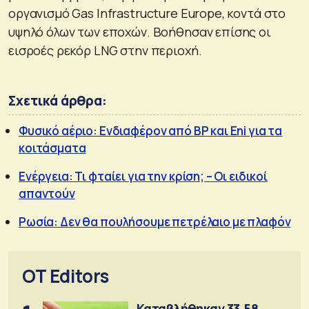
οργανισμό Gas Infrastructure Europe, κοντά στο
υψηλό όλων των εποχών. Βοήθησαν επίσης οι
εισροές ρεκόρ LNG στην περιοχή.
Σχετικά άρθρα:
Φυσικό αέριο: Ενδιαφέρον από BP και Eni για τα
κοιτάσματα
Ενέργεια: Τι φταίει για την κρίση; – Οι ειδικοί
απαντούν
Ρωσία: Δεν θα πουλήσουμε πετρέλαιο με πλαφόν
OT Editors
Καταβλήθηκαν 33,58