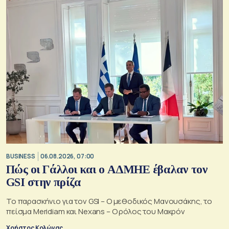
BUSINESS
06.08.2026, 07:00
Πώς οι Γάλλοι και ο ΑΔΜΗΕ έβαλαν τον
GSI στην πρίζα
Το παρασκήνιο για τον GSI – Ο μεθοδικός Μανουσάκης, το
πείσμα Meridiam και Nexans – Ο ρόλος του Μακρόν
Χρήστος Κολώνας