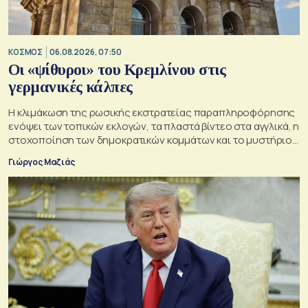
ΚΟΣΜΟΣ
06.08.2026, 07:50
Οι «ψίθυροι» του Κρεμλίνου στις
γερμανικές κάλπες
Η κλιμάκωση της ρωσικής εκστρατείας παραπληροφόρησης
ενόψει των τοπικών εκλογών, τα πλαστά βίντεο στα αγγλικά, η
στοχοποίηση των δημοκρατικών κομμάτων και το μυστήριο
της παράδοξης στρατηγικής.
Γιώργος Μαζιάς