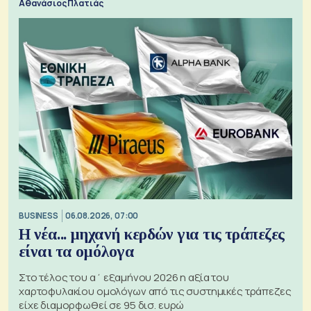
Αθανάσιος Πλατιάς
BUSINESS
06.08.2026, 07:00
Η νέα... μηχανή κερδών για τις τράπεζες
είναι τα ομόλογα
Στο τέλος του α΄ εξαμήνου 2026 η αξία του
χαρτοφυλακίου ομολόγων από τις συστημικές τράπεζες
είχε διαμορφωθεί σε 95 δισ. ευρώ