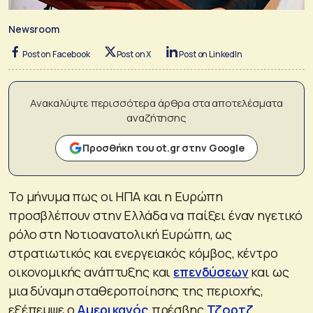
Newsroom
Post on Facebook
Post on X
Post on LinkedIn
Ανακαλύψτε περισσότερα άρθρα στα αποτελέσματα
αναζήτησης
Προσθήκη του ot.gr στην Google
Το μήνυμα πως οι ΗΠΑ και η Ευρώπη
προσβλέπουν στην Ελλάδα να παίξει έναν ηγετικό
ρόλο στη Νοτιοανατολική Ευρώπη, ως
στρατιωτικός και ενεργειακός κόμβος, κέντρο
οικονομικής ανάπτυξης και
επενδύσεων
και ως
μια δύναμη σταθεροποίησης της περιοχής,
εξέπεμψε ο
Αμερικανός
πρέσβης
Τζορτζ