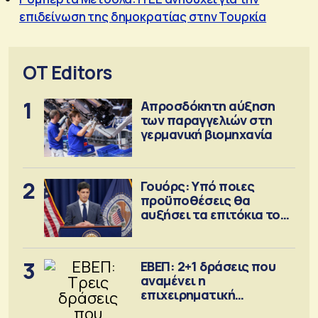
επιδείνωση της δημοκρατίας στην Τουρκία
OT Editors
1
Απροσδόκητη αύξηση
των παραγγελιών στη
γερμανική βιομηχανία
2
Γουόρς: Υπό ποιες
προϋποθέσεις θα
αυξήσει τα επιτόκια τον
Σεπτέμβριο
3
ΕΒΕΠ: 2+1 δράσεις που
αναμένει η
επιχειρηματική
κοινότητα