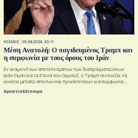
ΚΟΣΜΟΣ
05.08.2026, 20:11
Μέση Ανατολή: Ο παγιδευμένος Τραμπ και
η συμφωνία με τους όρους του Ιράν
Εν αναμονή των αποτελεσμάτων των διαπραγματεύσεων
Ιράν-Ομάν για τα Στενά του Ορμούζ, ο Τραμπ συνεχίζει να
κινείται μεταξύ απειλών και προσκλήσεων για συμφωνία.
Αλλά αυτό που θέλει είναι μακριά από αυτά που συζητούν
Αρχοντία Κάτσουρα
Μουσκάτ και Τεχεράνη.