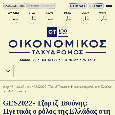
ΟΤ Markets
OT Forum
DOW JONES
SP 500
NASDAQ
FTSE 100
DAX 30
CAC 40
MARKETS
BUSINESS
ECONOMY
WORLD
Χ.Α.
ot.gr
/
Επικαιρότητα
/
GES2022- Τζορτζ Τσούνης: Hγετικός ο ρόλος της Ελλάδας
στη ΝΑ Ευρώπη
GES2022- Τζορτζ Τσούνης:
Hγετικός ο ρόλος της Ελλάδας στη