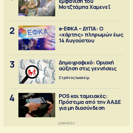
εμφάνιση του
Μοτζτάμπα Χαμενεΐ
2
e-ΕΦΚΑ – ΔΥΠΑ: Ο
«χάρτης» πληρωμών έως
14 Αυγούστου
3
Δημογραφικό: Οριακή
αύξηση στις γεννήσεις
Στράτος Ιωακείμ
4
POS και ταμειακές:
Πρόστιμα από την ΑΑΔΕ
για μη διασύνδεση