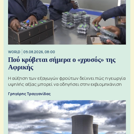
WORLD
09.08.2026, 08:00
Πού κρύβεται σήμερα ο «χρυσός» της
Αφρικής
Η αύξηση των εξαγωγών φρούτων δείχνει πώς η γεωργία
υψηλής αξίας μπορεί να οδηγήσει στην εκβιομηχάνιση
Γρηγόρης Τραγγανίδας