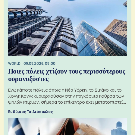
WORLD
09.08.2026, 08:00
Ποιες πόλεις χτίζουν τους περισσότερους
ουρανοξύστες
Ενώ κάποτε πόλεις όπως η Νέα Υόρκη, το Σικάγο και το
Χονγκ Κονγκ κυριαρχούσαν στην παγκόσμια κούρσα των
ψηλών κτιρίων, σήμερα το επίκεντρο έχει μετατοπιστεί
προς την Ασία
Ευθύμιος Τσιλιόπουλος