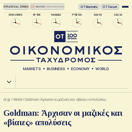
ΟΤ Markets
OT Forum
DOW JONES
SP 500
NASDAQ
FTSE 100
DAX 30
CAC 40
MARKETS
BUSINESS
ECONOMY
WORLD
Χ.Α.
ot.gr
/
World
/
Goldman: Άρχισαν οι μαζικές και «βίαιες» απολύσεις
Goldman: Άρχισαν οι μαζικές και
«βίαιες» απολύσεις