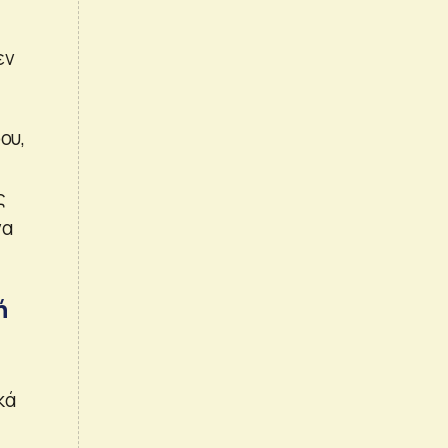
εν
ου,
ς
να
ή
κά