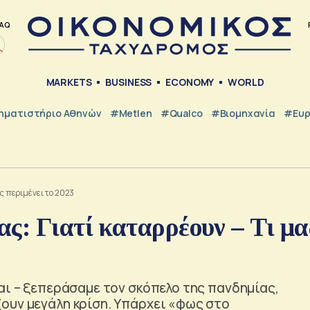
AQ
MARKETS
BUSINESS
ECONOMY
WORLD
ηματιστήριο Αθηνών
#metlen
#Qualco
#Βιομηχανία
#Ευ
ς περιμένει το 2023
ς: Γιατί καταρρέουν – Τι μα
αι – ξεπεράσαμε τον σκόπελο της πανδημίας,
ουν μεγάλη κρίση. Υπάρχει «φως στο