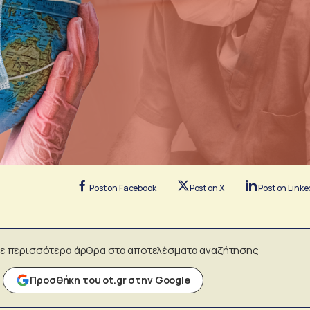
Post on Facebook
Post on X
Post on Linke
ε περισσότερα άρθρα στα αποτελέσματα αναζήτησης
Προσθήκη του ot.gr στην Google