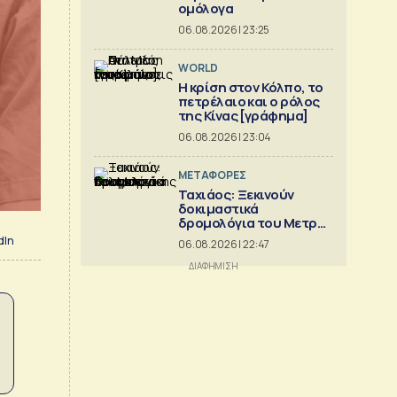
ομόλογα
06.08.2026 | 23:25
WORLD
Η κρίση στoν Κόλπο, το
πετρέλαιο και ο ρόλος
της Κίνας [γράφημα]
06.08.2026 | 23:04
ΜΕΤΑΦΟΡΕΣ
Ταχιάος: Ξεκινούν
δοκιμαστικά
δρομολόγια του Μετρό
Θεσσαλονίκης προς
dIn
06.08.2026 | 22:47
Καλαμαριά