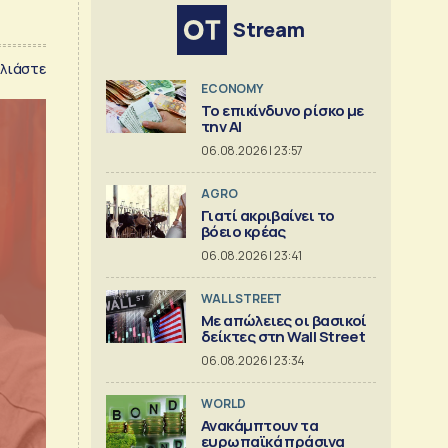
Stream
λιάστε
ECONOMY
Το επικίνδυνο ρίσκο με
την ΑΙ
06.08.2026 | 23:57
AGRO
Γιατί ακριβαίνει το
βόειο κρέας
06.08.2026 | 23:41
WALL STREET
Με απώλειες οι βασικοί
δείκτες στη Wall Street
06.08.2026 | 23:34
WORLD
Ανακάμπτουν τα
ευρωπαϊκά πράσινα