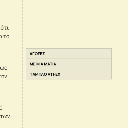
ο
 ότι
ο το
ΑΓΟΡΕΣ
ς
ΜΕ ΜΙΑ ΜΑΤΙΑ
πως
ΤΑΜΠΛΟ ATHEX
την
ό
 των