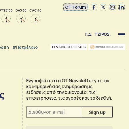
OT Forum
FTSE 100
DAX 30
CAC 40
Γ.Δ:
ΤΖΙΡΟΣ:
ρώπη
#Πετρέλαιο
Εγγραφείτε στο OT Newsletter για την
καθημερινή σας ενημέρωση με
ς
ειδήσεις από την οικονομία, τις
επιχειρήσεις, τις αγορές και τα διεθνή.