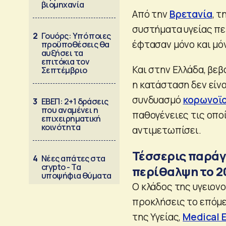
βιομηχανία
Από την
Βρετανία
, τ
συστήματα υγείας πε
2
Γουόρς: Υπό ποιες
έφτασαν μόνο και μό
προϋποθέσεις θα
αυξήσει τα
επιτόκια τον
Και στην Ελλάδα, βεβ
Σεπτέμβριο
η κατάσταση δεν είνα
συνδυασμό
κορωνoϊ
3
ΕΒΕΠ: 2+1 δράσεις
που αναμένει η
παθογένειες τις οποί
επιχειρηματική
κοινότητα
αντιμετωπίσει.
Τέσσερις παράγ
4
Νέες απάτες στα
crypto - Τα
περίθαλψη το 2
υποψήφια θύματα
Ο κλάδος της υγειον
προκλήσεις το επόμε
της Υγείας,
Medical 