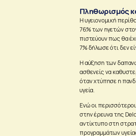
Πληθωρισμός κα
Η υγειονομική περίθ
76% των ηγετών στον
πιστεύουν πως θα έχ
7% δήλωσε ότι δεν εί
Η αύξηση των δαπανώ
ασθενείς να καθυστε
όταν χτύπησε η πανδ
υγεία.
Ενώ οι περισσότεροι
στην έρευνα της Del
αντίκτυπο στη στρατ
προγραμμάτων υγεία