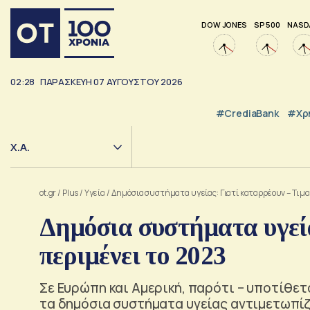
DOW JONES
SP 500
NASD
02:28
ΠΑΡΑΣΚΕΥΗ
07
ΑΥΓΟΥΣΤΟΥ
2026
#CrediaBank
#Χρ
Χ.Α.
ot.gr
/
Plus
/
Υγεία
/
Δημόσια συστήματα υγείας: Γιατί καταρρέουν – Τι μα
Δημόσια συστήματα υγεία
περιμένει το 2023
Σε Ευρώπη και Αμερική, παρότι – υποτίθετ
τα δημόσια συστήματα υγείας αντιμετωπίζ