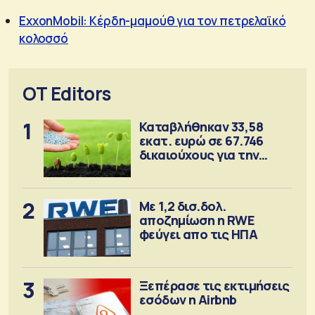
ExxonMobil: Kέρδη-μαμούθ για τον πετρελαϊκό
κολοσσό
OT Editors
1
Καταβλήθηκαν 33,58
εκατ. ευρώ σε 67.746
δικαιούχους για την
αγορά λιπασμάτων
2
Με 1,2 δισ.δολ.
αποζημίωση η RWE
φεύγει απο τις ΗΠΑ
3
Ξεπέρασε τις εκτιμήσεις
εσόδων η Airbnb