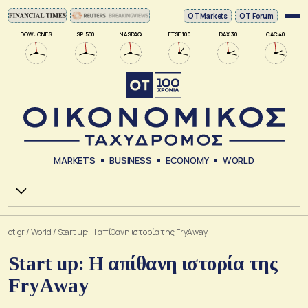
ΟΤ Markets
OT Forum
DOW JONES
SP 500
NASDAQ
FTSE 100
DAX 30
CAC 40
MARKETS
BUSINESS
ECONOMY
WORLD
Χ.Α.
ot.gr
/
World
/
Start up: Η απίθανη ιστορία της FryAway
Start up: Η απίθανη ιστορία της
FryAway