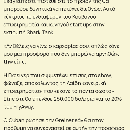
Lady είπε ότι πίστευε ότι το προϊόν της θα
μπορούσε δυνητικά να πετύχει διεθνώς. Αυτό
κέντρισε το ενδιαφέρον του Κουβανού
επιχειρηματία και κυνηγού start ups στην
εκπομπή Shark Tank.
«Αν θέλεις να γίνω ο καρχαρίας σου, απλώς κάνε
μου μια προσφορά που δεν μπορώ να αρνηθώ»,
thw είπε.
H Γκρέινερ που συμμετέχει επίσης στο show,
φώναξε, αποκαλώντας τη Λαίδη «ονειρική
επιχειρηματία» που «έκανε τα πάντα σωστά».
Είπε ότι θα επένδυε 250.000 δολάρια για το 20%
του FryAway.
Ο Cuban ρώτησε την Greiner εάν θα ήταν
πρόθυμη να συνεργαστεί σε αυτήν την προσφορά.