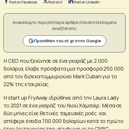
Post on Facebook
Post on X
Post on LinkedIn
Ανακαλύψτε περισσότερα άρθρα στα αποτελέσματα
αναζήτησης
Προσθήκη του ot.gr στην Google
H CEO που ξεκίνησε σε ένα γκαράζ με 2.000
δολάρια, έλαβε πρόσφατα μια προσφορά 250.000
από τον δισεκατομμυριούχο Mark Cuban για το
22% της εταιρείας .
Η start up FryAway ιδρύθηκε από την Laura Lady
το 2021 σε ένα γκαράζ του Νιού Χάμσαϊρ. Μέσα σε
δύο μήνες είχε θετικές ταμειακές ροές και
απέφερε έσοδα 700.000 δολαρίων κατά το πρώτο
έτος λειτουργίας της, σύμφωνα με το CNBC.